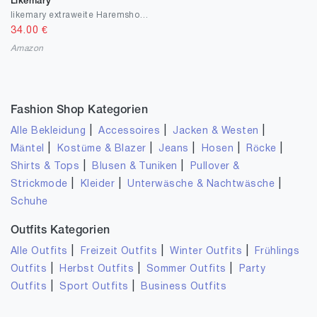
Likemary
likemary extraweite Haremshose Damen, Einteiler aus Baumwolle - 2-in-1 Jumpsuit – Pumphose, optional als Overall zu tragen - luftiger Jumpsuit als leichtes Sommer-Outfit: ärmellos, schulterfrei
34.00
€
Amazon
Fashion Shop Kategorien
|
|
|
Alle Bekleidung
Accessoires
Jacken & Westen
|
|
|
|
|
Mäntel
Kostüme & Blazer
Jeans
Hosen
Röcke
|
|
Shirts & Tops
Blusen & Tuniken
Pullover &
|
|
|
Strickmode
Kleider
Unterwäsche & Nachtwäsche
Schuhe
Outfits Kategorien
|
|
|
Alle Outfits
Freizeit Outfits
Winter Outfits
Frühlings
|
|
|
Outfits
Herbst Outfits
Sommer Outfits
Party
|
|
Outfits
Sport Outfits
Business Outfits