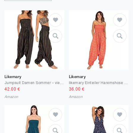
Likemary
Likemary
Jumpsuit Damen Sommer – vielseitiger Einteiler aus Baumwolle – wird durch Herunterziehen zur Haremshose – mit Taschen und elastischen Bündchen an Taille und Knöchel – Einheitsgröße passt 36 bis 48
likemary Einteiler Haremshose Damen: elegant, casual & leicht - gemusterter 2-in-1 Harem- Jumpsuit - als leichtes Sommer-Outfit: ärmellos, schulterfrei, rückenfrei
42.00
€
36.00
€
Amazon
Amazon