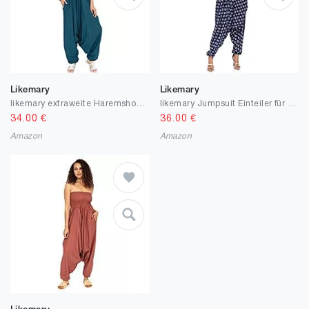
Likemary
Likemary
likemary extraweite Haremshose Damen, Einteiler aus Baumwolle - 2-in-1 Jumpsuit – Pumphose, optional als Overall zu tragen - luftiger Jumpsuit als leichtes Sommer-Outfit: ärmellos, schulterfrei
likemary Jumpsuit Einteiler für Damen, mit Nackenband - elegant & locker geschnitten | Sommerlicher Overall im Harems-Style, Aladinhose | Sommer-Outfit
34.00
€
36.00
€
Amazon
Amazon