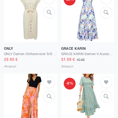
ONLY
GRACE KARIN
ONLY Damen Onlhannover S/S Shirt Dress Noos WVN, Birch, 38
GRACE KARIN Damen V-Ausschnitt Ärmellos Blumenkleid Sommer Casual A-Linie Maxi Kleider Strand Hochzeit Fließendes Freizeitkleid mit Taschen
29.90
€
31.99
€
40.99
Amazon
Amazon
-8%