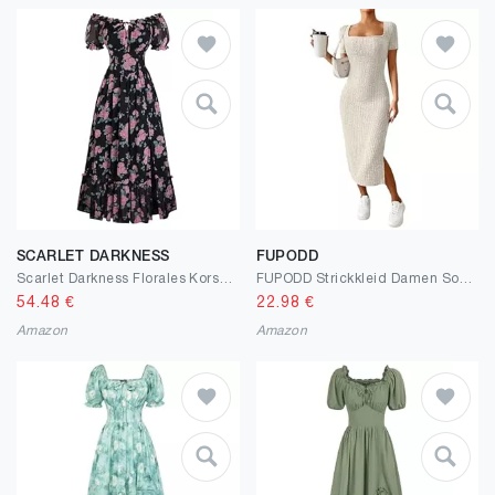
SCARLET DARKNESS
FUPODD
Scarlet Darkness Florales Korsettkleid für Damen, 2026, Sommer, Cottagecore, fließende Kleider
FUPODD Strickkleid Damen Sommer Lang Kleid Mit Schlitz Figurbetontes Midikleid Elegant Sommerkleid Bodycon Rippenstrick Kleider Eng Kurzarm Freizeitkleid Mit Eckigem Ausschnitt Bleistiftkleid Frauen
54.48
€
22.98
€
Amazon
Amazon