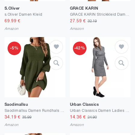
S.Oliver
GRACE KARIN
s.Oliver Damen Kleid
GRACE KARIN Strickkleid Damen Langarm Winterkleid Stehkragen Pulloverkleid Minikleid
69.99
€
27.59
€
32.19
Amazon
Amazon
-5%
-42%
Saodimallsu
Urban Classics
Saodimallsu Damen Rundhals Strickkleid Puffärmel Hoch Tailliert Pulloverkleid Elegant Strickpullover Kleid A-Linie Minikleid
Urban Classics Damen Ladies Rib Dress
34.19
€
14.36
€
35.99
24.90
Amazon
Amazon