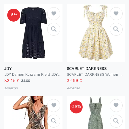
-5%
JDY
SCARLET DARKNESS
JDY Damen Kurzarm Kleid JDYCarla Cathinka A-Linie mit Lochmuster
SCARLET DARKNESS Women Floral Dress Teens Summer Adjustable Tie-Shoulder Corset Sundress Tiered Hem Mini Dresses
33.15
€
32.99
€
34.99
Amazon
Amazon
-29%