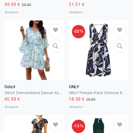
49.99
€
21.51
€
59.99
Amazon
Amazon
-32%
Odizli
ONLY
Odizli Sommerkleid Damen Kurz Elegant Blumen Chiffon V-Ausschnitt Wickelkleid
ONLY Female Kleid Onlnova Kurzes Kleid
45.99
€
18.39
€
26.99
Amazon
Amazon
-13%