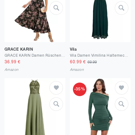
GRACE KARIN
Vila
GRACE KARIN Damen Rüschenärmel V-Ausschnitt Midikleid A-Linie Blume Sommerkleid Mit Taschen
Vila Damen Vimilina Halterneck Maxi Dress - Noos Abendkleid (1er Pack)
36.99
€
60.99
€
69.99
Amazon
Amazon
-35%