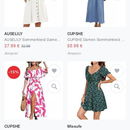
AUSELILY
CUPSHE
AUSELILY Sommerkleid Damen Ärmellos V-Ausschnitt Strandkleid Elastische Taille Freizeit Knopfleiste Keid mit Taschen Weiß 2XL
CUPSHE Damen Sommerkleid Boho V Ausschnitt Ärmellos Standkleid Twist Front Freizeitkleider Urlaub Maxi Dress Blau L
27.99
€
50.99
€
32.99
Amazon
Amazon
-15%
CUPSHE
Missufe