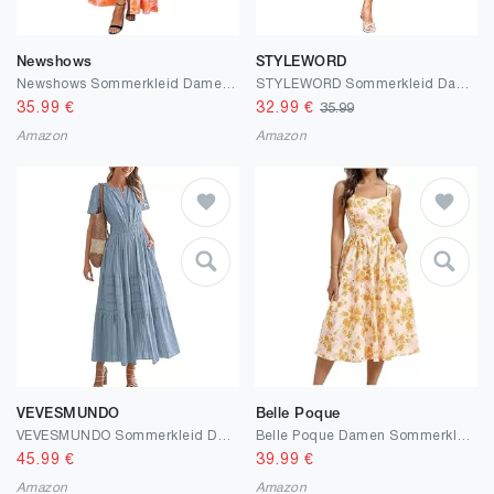
Newshows
STYLEWORD
Newshows Sommerkleid Damen lang Maxikleid Sommer Kurzarm V Ausschnitt Strand Kleider Orange Abstract Flowers,M
STYLEWORD Sommerkleid Damen Lang Kurzarm Boho Kleid Sommer Blumenkleid Swing Maxikleid
35.99
€
32.99
€
35.99
Amazon
Amazon
VEVESMUNDO
Belle Poque
VEVESMUNDO Sommerkleid Damen Lang Baumwolle Kurzarm Maxikleider
Belle Poque Damen Sommerkleid Blumen Print Midi Kleid Eckiger Ausschnitt Ärmellos A Line Sommerkleid Mit Taschen Weiß Gelbe Blumen M
45.99
€
39.99
€
Amazon
Amazon