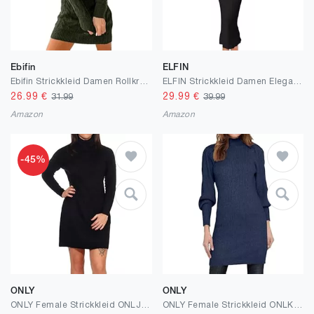
Ebifin
ELFIN
Ebifin Strickkleid Damen Rollkragen Strickpullover Elegant Jumper Kleid Pullikleid Winterkleid Stretch Sweater Dress.
ELFIN Strickkleid Damen Elegant Cocktail Party Kleider Abendkleid Schulterfrei Langarm Pullover Kleid Hochzeit Festlich Bodycon Maxikleid
26.99
€
29.99
€
31.99
39.99
Amazon
Amazon
-45%
ONLY
ONLY
ONLY Female Strickkleid ONLJANA Langes Kleid
ONLY Female Strickkleid ONLKATIA Langes Kleid