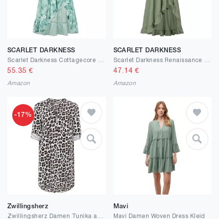
SCARLET DARKNESS
SCARLET DARKNESS
Scarlet Darkness Cottagecore Corset Dress Flowy Chiffon Floral Dresses for Women
Scarlet Darkness Renaissance Kleid für Damen, Cottagecore, Korsett, Rüschen, Maxikleid mit Taschen
55.35
€
47.14
€
Amazon
Amazon
-17%
Zwillingsherz
Mavi
Zwillingsherz Damen Tunika aus 100% Baumwolle – Leichtes Sommer Blusenkleid mit Leo Print – Luftige Strandtunika mit V-Ausschnitt und 3/4 Arm – Lässiges Longshirt für Urlaub Freizeit Alltag
Mavi Damen Woven Dress Kleid