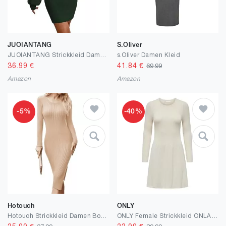
JUOIANTANG
S.Oliver
JUOIANTANG Strickkleid Damen Herbst Pullover Damen Lang Hüftkleid Für Frauen
s.Oliver Damen Kleid
36.99
€
41.84
€
69.99
Amazon
Amazon
-5%
-40%
Hotouch
ONLY
Hotouch Strickkleid Damen Bodycon Pulloverkleid Herbst Elegant Herbstkleid Rundhals Midikleid Langarm mit Schlitz Kleider Winter S-XXL
ONLY Female Strickkleid ONLALMA Kurzes Kleid