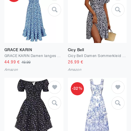
GRACE KARIN
Cicy Bell
GRACE KARIN Damen langes Blumenkleid Ärmellos Spaghettiträger Freizeitkleid Böhmisch Maxikleid Strandkleider Urlaub
Cicy Bell Damen Sommerkleid Knielang Kurzarm V Ausschnitt Wrap Kleider Blumenmuster Midikleid A-Linie Freizeitkleid
44.99
€
26.99
€
49.99
Amazon
Amazon
-32%