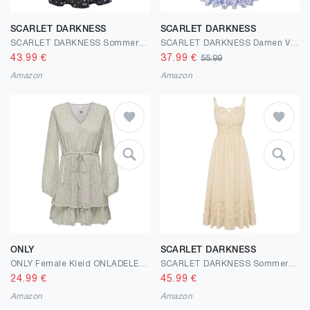
SCARLET DARKNESS
SCARLET DARKNESS
SCARLET DARKNESS Sommerkleid Damen Blumenmuster Kurzer Strandkleider A-Linien Mini Plissierter Saum Tunikakleid
SCARLET DARKNESS Damen Viktorianisches Kleid Spaghetti Träger Blumenkleid Gesmokt Taille Corsagenkleid
43.99
€
37.99
€
55.99
Amazon
Amazon
ONLY
SCARLET DARKNESS
ONLY Female Kleid ONLADELE Kurzes Kleid
SCARLET DARKNESS Sommerkleid Damen Lang Boho Kleid Ärmellos Spaghettiträger Strandkleid Maxikleid mit Taschen
24.99
€
45.99
€
Amazon
Amazon