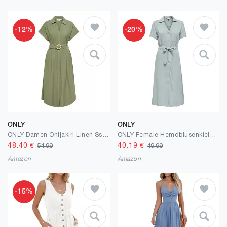
-12%
-20%
ONLY
ONLY
ONLY Damen Onljakiri Linen Ss Midi Dress Noos WVN Onljakiri Linen Ss Midi Dress Noos WVN (1er Pack)
ONLY Female Hemdblusenkleid ONLSIESTA Leinen Langes Kleid
48.40
€
40.19
€
54.99
49.99
Amazon
Amazon
-15%