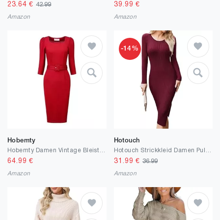
23.64
€
39.99
€
42.99
Amazon
Amazon
-14%
Hobemty
Hotouch
Hobemty Damen Vintage Bleistiftkleid Quadratischer Ausschnitt Puffärmel Gürtelkleider Kleid
Hotouch Strickkleid Damen Pulloverkleid Elegant Rundhals Winterkleider Lang Bodycon Pullikleid mit Schlitz Herbst Winter S-XXL
64.99
€
31.99
€
36.99
Amazon
Amazon