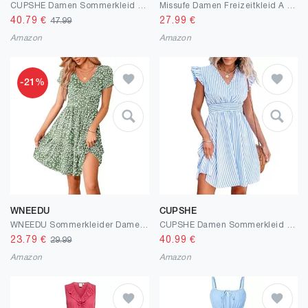
CUPSHE Damen Sommerkleid Schulterfreies Kleid Gesmokte Taille Seitenschlitz Tropical Print Freizeitkleider Beach Off Shoulder Maxi Dress
Missufe Damen Freizeitkleid A Linien Blumen Puff Ärmel Sommerkleid Kordelzug Gerafft Kurze Kleider
40.79
€
27.99
€
47.99
Amazon
Amazon
-21%
WNEEDU
CUPSHE
WNEEDU Sommerkleider Damen V Ausschnitt Kurzarm Strandkleid Elegante Knielange Freizeitkleid Taillenbetontes Midikleid mit Taschen Olive Grünes Blatt M
CUPSHE Damen Sommerkleid V-Ausschnitt Flatterärmel Minikleid Gesmokte Taille A-Linie Freizeitkleider Mini Dress Blau Gestreift M
23.79
€
40.99
€
29.99
Amazon
Amazon