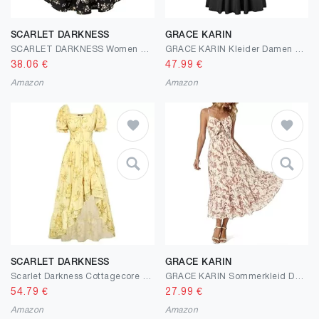
SCARLET DARKNESS
GRACE KARIN
SCARLET DARKNESS Women Floral Dress Teens Summer Adjustable Tie-Shoulder Corset Sundress Tiered Hem Mini Dresses
GRACE KARIN Kleider Damen Sommer A-Line Etui Spaghettiträger Kleid Damen Festliche Elegant Mit Tasche Partykleider
38.06
€
47.99
€
Amazon
Amazon
SCARLET DARKNESS
GRACE KARIN
Scarlet Darkness Cottagecore Corset Dress Flowy Chiffon Floral Dresses for Women
GRACE KARIN Sommerkleid Damen Kleid Maxikleid mit Spaghettiträgern A-Linien Boho-Blumenkleid Party Prom Holiday Beach
54.79
€
27.99
€
Amazon
Amazon