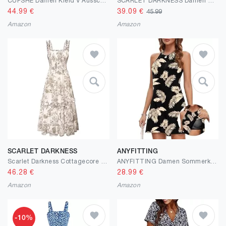
CUPSHE Damen Kleid V Ausschnitt Kurzarm High Low Wickelkleid Rüschensaum Lange Freizeitkleider Sommer Strand Maxi Dress
SCARLET DARKNESS Damen Sommerkleid Lang Ärmellos Blumendruck Chiffonkleid Spaghettiträger Strandkleid mit Taschen
44.99
€
39.09
€
45.99
Amazon
Amazon
SCARLET DARKNESS
ANYFITTING
Scarlet Darkness Cottagecore Kleider für Damen 2025 gesmoktes Blumenkleid fließendes Sommerkleid
ANYFITTING Damen Sommerkleid mit Intergriertem BH Ärmelloses Sommerkleider Elegant Neckholder Kleider A Linie MiniKleid
46.28
€
28.99
€
Amazon
Amazon
-10%