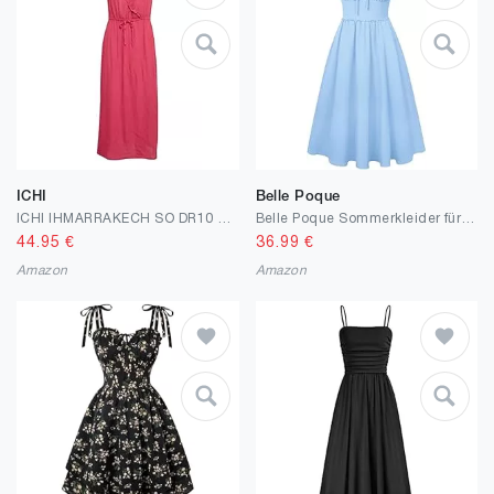
ICHI
Belle Poque
ICHI IHMARRAKECH SO DR10 Damen Freizeitkleid Kleid 100% Viskose Midikleid mit Schlitz V-Ausschnitt Ärmellos Regular-Fit
Belle Poque Sommerkleider für Damen Quadratischer Ausschnitt Spaghettiträger A-Linie Midi-Sommerkleid Lässiges Strandkleid für den Urlaub
44.95
€
36.99
€
Amazon
Amazon