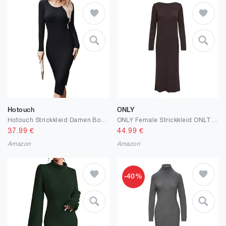
Hotouch
ONLY
Hotouch Strickkleid Damen Bodycon Pulloverkleid Herbst Elegant Herbstkleid Rundhals Midikleid Langarm mit Schlitz Kleider Winter S-XXL
ONLY Female Strickkleid ONLTHEA Langes Kleid
37.99
€
44.99
€
Amazon
Amazon
-40%