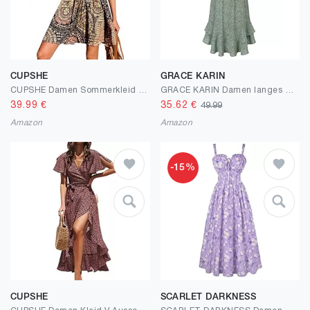
CUPSHE
GRACE KARIN
CUPSHE Damen Sommerkleid Blumenmuster V-Ausschnitt Ärmellos Freizeitkleider Gesmokte Taille Strandkleid Mini Kleid
GRACE KARIN Damen langes Blumenkleid Ärmellos Spaghettiträger Freizeitkleid Böhmisch Maxikleid Strandkleider Urlaub
39.99
€
35.62
€
49.99
Amazon
Amazon
-15%
CUPSHE
SCARLET DARKNESS