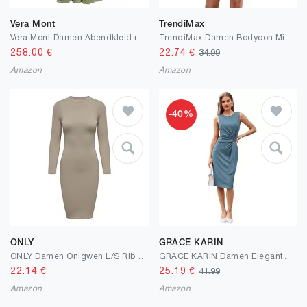
Vera Mont
TrendiMax
Vera Mont Damen Abendkleid rückenfrei
TrendiMax Damen Bodycon Minikleid Gerippt Langarm Freizeitkleid Sexy One Off Shoulder Geraffte Kleider Kurzes Cocktail Party Club Kleid Einfarbig
258.00
€
22.74
€
34.99
Amazon
Amazon
-40%
ONLY
GRACE KARIN
ONLY Damen Onlgwen L/S Rib Short Slit Dress PNT Kleid
GRACE KARIN Damen Elegantes Wickelkleid Ärmellos Etuikleid Rundhals Midi Business Kleid Cocktail Party Bleistiftkleid Formelle
22.14
€
25.19
€
41.99
Amazon
Amazon