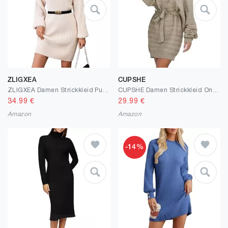
ZLIGXEA
CUPSHE
ZLIGXEA Damen Strickkleid Pulloverkleid Female Elegant Winterkleider Rollkragen Langarm Herbst Langes Kleid Übergröße Pullover Kleider S-XL
CUPSHE Damen Strickkleid One Shoulder Dolman-Ärmel Pulloverkleid mit Gürtel Boot-Ausschnitt Herbst Winter Elegant Pulli Kleider Mini Dress
34.99
€
29.99
€
Amazon
Amazon
-14%