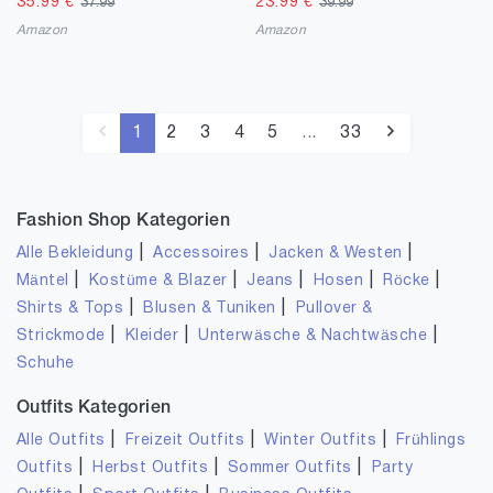
35.99
€
23.99
€
37.99
39.99
Amazon
Amazon
1
2
3
4
5
...
33
Fashion Shop Kategorien
|
|
|
Alle Bekleidung
Accessoires
Jacken & Westen
|
|
|
|
|
Mäntel
Kostüme & Blazer
Jeans
Hosen
Röcke
|
|
Shirts & Tops
Blusen & Tuniken
Pullover &
|
|
|
Strickmode
Kleider
Unterwäsche & Nachtwäsche
Schuhe
Outfits Kategorien
|
|
|
Alle Outfits
Freizeit Outfits
Winter Outfits
Frühlings
|
|
|
Outfits
Herbst Outfits
Sommer Outfits
Party