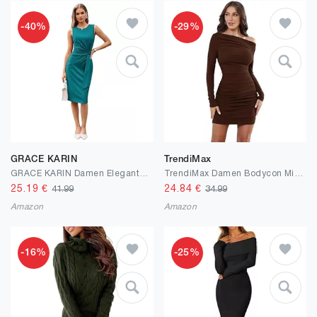
-40%
-29%
GRACE KARIN
TrendiMax
GRACE KARIN Damen Elegantes Wickelkleid Ärmellos Etuikleid Rundhals Midi Business Kleid Cocktail Party Bleistiftkleid Formelle
TrendiMax Damen Bodycon Minikleid Gerippt Langarm Freizeitkleid Sexy One Off Shoulder Geraffte Kleider Kurzes Cocktail Party Club Kleid Einfarbig
25.19
€
24.84
€
41.99
34.99
Amazon
Amazon
-16%
-25%