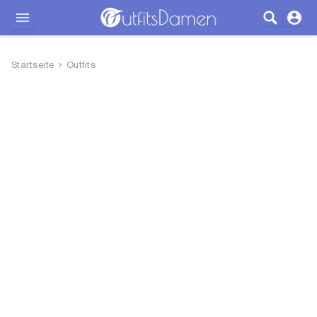
Outfits
Startseite
Outfits
Bekleidung
Wäsche
Schuhe
Accessoires
SALE
Blog