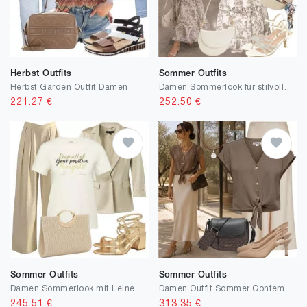
Herbst Outfits
Sommer Outfits
Herbst Garden Outfit Damen
Damen Sommerlook für stilvolle Cafés
221.27
€
252.50
€
Sommer Outfits
Sommer Outfits
Damen Sommerlook mit Leinenblazer
Damen Outfit Sommer Contemporary Style
245.51
€
313.35
€