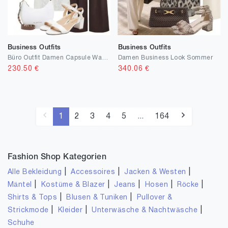
Business Outfits
Business Outfits
Büro Outfit Damen Capsule Wardrobe
Damen Business Look Sommer
230.50
€
340.06
€
1
2
3
4
5
...
164
Fashion Shop Kategorien
|
|
|
Alle Bekleidung
Accessoires
Jacken & Westen
|
|
|
|
|
Mäntel
Kostüme & Blazer
Jeans
Hosen
Röcke
|
|
Shirts & Tops
Blusen & Tuniken
Pullover &
|
|
|
Strickmode
Kleider
Unterwäsche & Nachtwäsche
Schuhe