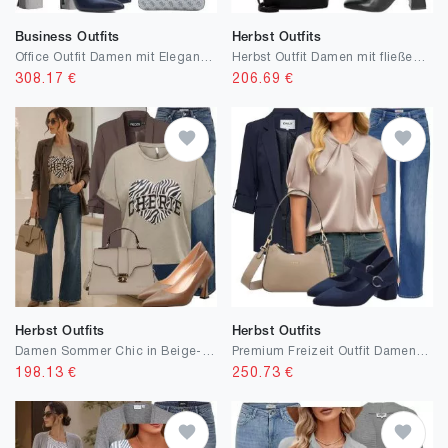
Business Outfits
Herbst Outfits
Office Outfit Damen mit Eleganter Look
Herbst Outfit Damen mit fließendem Röcke
308.17
€
206.69
€
Herbst Outfits
Herbst Outfits
Damen Sommer Chic in Beige- und Brauntönen
Premium Freizeit Outfit Damen Herbst
198.13
€
250.73
€