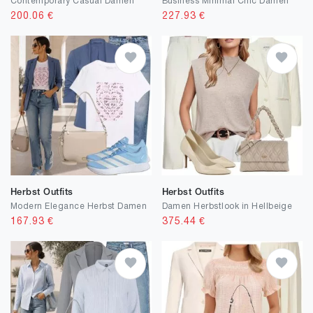
Contemporary Casual Damen
Business Minimal Chic Damen
200.06
€
227.93
€
Herbst Outfits
Herbst Outfits
Modern Elegance Herbst Damen
Damen Herbstlook in Hellbeige
167.93
€
375.44
€