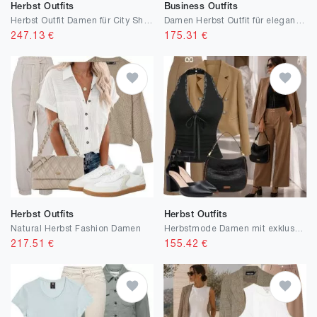
Herbst Outfits
Business Outfits
Herbst Outfit Damen für City Shopping
Damen Herbst Outfit für elegante Lunches
247.13
€
175.31
€
Herbst Outfits
Herbst Outfits
Natural Herbst Fashion Damen
Herbstmode Damen mit exklusiven Naturstoffen
217.51
€
155.42
€