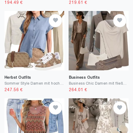
194.49
€
219.61
€
Herbst Outfits
Business Outfits
Sommer Style Damen mit hochwertiger Bluse
Business Chic Damen mit fließender Hose
247.56
€
264.01
€