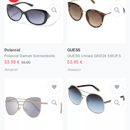
Polaroid
GUESS
Polaroid Damen Sonnenbrille
GUESS Unisex Gf0324 5652f Sunglasses, Mehrfarbig, One Size
33.99
€
53.95
€
55.00
Amazon
Amazon