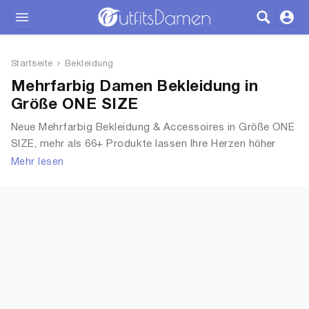
Outfits
Startseite
Bekleidung
Bekleidung
Mehrfarbig Damen Bekleidung in
Größe ONE SIZE
Wäsche
Neue Mehrfarbig Bekleidung & Accessoires in Größe ONE
SIZE, mehr als 66+ Produkte lassen Ihre Herzen höher
Schuhe
schlagen. Entdecken Sie unsere Auswahl an Tops, T-
Mehr lesen
Shirts, Accessoires, Unterwäsche & Dessous, Streetwear,
Accessoires
Jacken, Mäntel & Westen und mehr.
SALE
Blog