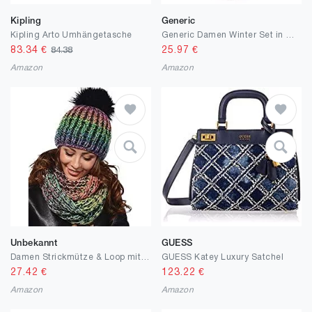
Kipling
Generic
Kipling Arto Umhängetasche
Generic Damen Winter Set in Mellange II Trendige Termo Winter Set Mütze mit Kunstfell Bommel und Loopschal II Schal-Mützen-Kombi (Multicolor)
83.34
€
25.97
€
84.38
Amazon
Amazon
Unbekannt
GUESS
Damen Strickmütze & Loop mit großer Kombiset Kunstfell Bommel Strickset Beanie mit Fellbommel + Schlauchschal, Einheitsgröße K3
GUESS Katey Luxury Satchel
27.42
€
123.22
€
Amazon
Amazon