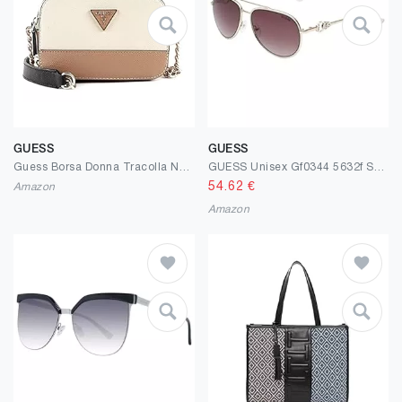
GUESS
GUESS
Guess Borsa Donna Tracolla Noelle beige B22GU118 ZG787914
GUESS Unisex Gf0344 5632f Sunglasses, Mehrfarbig, One Size
54.62
€
Amazon
Amazon