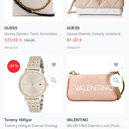
GUESS
GUESS
Guess Damen Turin Schulranzen mit 3 Fächern, Einheitsgröße
Guess Damen Cessily umwandelbare Umhängetasche, Einheitsgröße
125.60
€
81.00
€
150.00
Amazon
Amazon
-31%
Tommy Hilfiger
VALENTINO
Tommy Hilfiger Damen Analog Quarz Uhr Tea mit Edelstahl Armband
VALENTINO Damen Liuto Pochette, Einheitsgröße