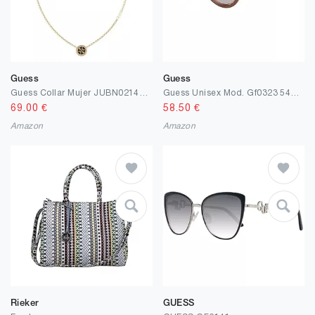
Guess
Guess
Guess Collar Mujer JUBN02146JWYGBKT-U
Guess Unisex Mod. Gf0323 5472u Sonnenbrille, Mehrfarbig (Mehrfarbig)
69.00
€
58.50
€
Amazon
Amazon
Rieker
GUESS