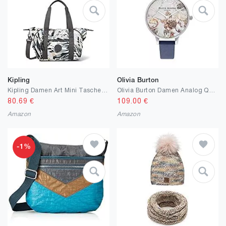
Kipling
Olivia Burton
Kipling Damen Art Mini Taschen mit Tragegriff, Einheitsgröße
Olivia Burton Damen Analog Quarz Uhr mit Leder Armband OB16CS33
80.69
€
109.00
€
Amazon
Amazon
-1%