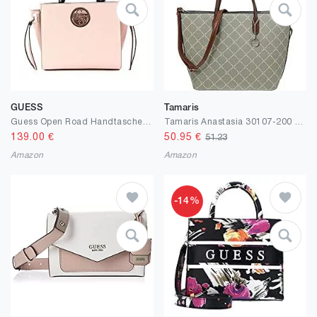
GUESS
Tamaris
Guess Open Road Handtasche 26 cm
Tamaris Anastasia 30107-200 Damen Henkeltasche 43,00x29,00x13,00 cm (BxHxT)
139.00
€
50.95
€
51.23
Amazon
Amazon
-14%