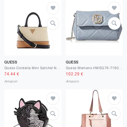
GUESS
GUESS
Guess Cordelia Mini Satchel Natural Multi
Guess Womens HWSG79-71800-CHAMBRAYCMY Handbag, Multicolor, Einheitsgröße
74.44
€
102.29
€
Amazon
Amazon