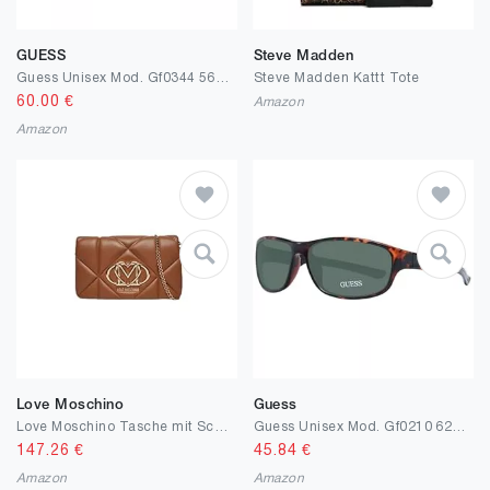
GUESS
Steve Madden
Guess Unisex Mod. Gf0344 5628u Sonnenbrille, Mehrfarbig (Mehrfarbig)
Steve Madden Kattt Tote
60.00
€
Amazon
Amazon
Love Moschino
Guess
Love Moschino Tasche mit Schultergurt - Kamel, mehrfarbig, Einheitsgröße
Guess Unisex Mod. Gf0210 6252n Sonnenbrille, Mehrfarbig (Mehrfarbig)
147.26
€
45.84
€
Amazon
Amazon