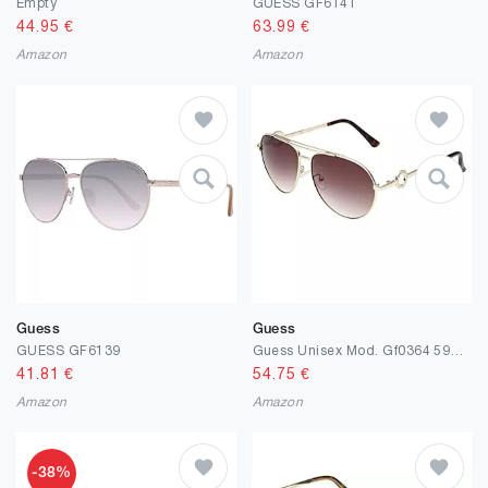
Empty
GUESS GF6141
44.95
€
63.99
€
Amazon
Amazon
Guess
Guess
GUESS GF6139
Guess Unisex Mod. Gf0364 5932f Sonnenbrille, Mehrfarbig (Mehrfarbig)
41.81
€
54.75
€
Amazon
Amazon
-38%