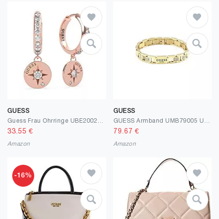
GUESS
GUESS
Guess Frau Ohrringe UBE20022 Kein Metalltyp EIN Anderer Weg Edelstein
GUESS Armband UMB79005 UMB79005 Marke, Einheitsgröße, Metall, Kein Edelstein
33.55
€
79.67
€
Amazon
Amazon
-16%