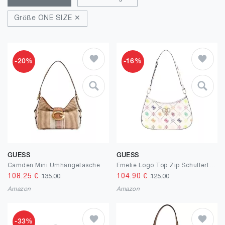
Größe ONE SIZE ✕
-20%
-16%
GUESS
GUESS
Camden Mini Umhängetasche
Emelie Logo Top Zip Schultertasche
108.25
€
104.90
€
135.00
125.00
Amazon
Amazon
-33%