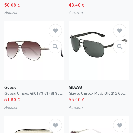
50.08
€
48.40
€
Amazon
Amazon
Guess
GUESS
Guess Unisex Gf0173 6148f Sunglasses, Mehrfarbig, One Size
Guess Unisex Mod. Gf0212 6308n Sonnenbrille, Mehrfarbig (Mehrfarbig)
51.90
€
55.00
€
Amazon
Amazon