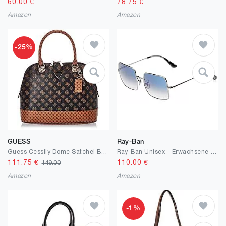
60.00
€
78.75
€
Amazon
Amazon
-25%
GUESS
Ray-Ban
Guess Cessily Dome Satchel Bag Mocha Multi
Ray-Ban Unisex – Erwachsene RB1971-9149AD-54 Sonnenbrille, Mehrfarbig, 54
111.75
€
110.00
€
149.00
Amazon
Amazon
-1%