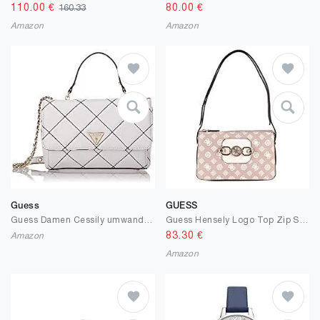
110.00
€
80.00
€
160.33
Amazon
Amazon
Guess
GUESS
Guess Damen Cessily umwandelbare Umhängetasche, Einheitsgröße
Guess Hensely Logo Top Zip Shoulder Bag Blush Multi
83.30
€
Amazon
Amazon