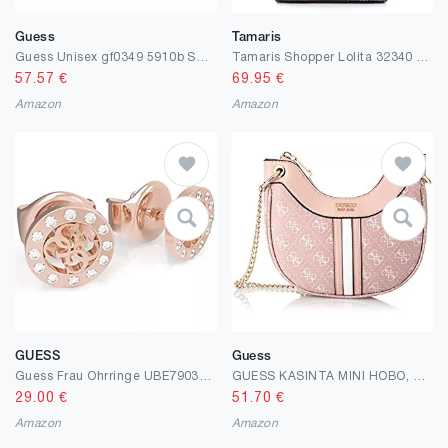
Guess
Tamaris
Guess Unisex gf0349 5910b Sunglasses, Mehrfarbig, One Size
Tamaris Shopper Lolita 32340 Damen Handtaschen Mustermix
57.57
€
69.95
€
Amazon
Amazon
GUESS
Guess
Guess Frau Ohrringe UBE79035 Kein Metalltyp EIN Anderer Weg Edelstein
GUESS KASINTA MINI HOBO, beige(bsubiscuitlogomulti), Gr. N
29.00
€
51.70
€
Amazon
Amazon