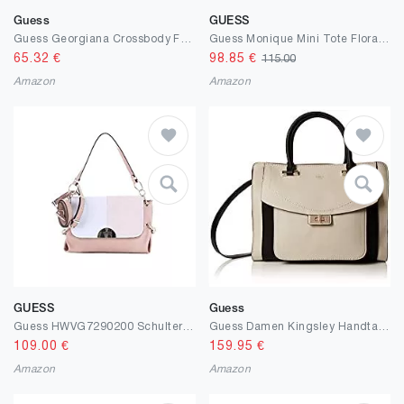
Guess
GUESS
Guess Georgiana Crossbody Flap Georgiana Crossbody-Klappe
Guess Monique Mini Tote Floral Multi
65.32
€
98.85
€
115.00
Amazon
Amazon
GUESS
Guess
Guess HWVG7290200 Schultertasche Frau CAMEO GENERICA
Guess Damen Kingsley Handtasche, 12.5x26x34 cm (W x H x L)
109.00
€
159.95
€
Amazon
Amazon