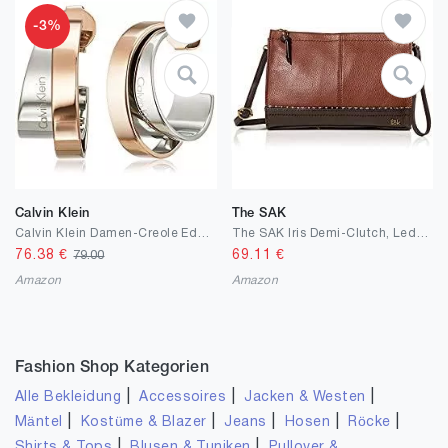
-3%
Calvin Klein
The SAK
Calvin Klein Damen-Creole Edelstahl KJ5ZPE200100
The SAK Iris Demi-Clutch, Leder, Kakao-Schlangenoptik
76.38
€
69.11
€
79.00
Amazon
Amazon
Fashion Shop Kategorien
|
|
|
Alle Bekleidung
Accessoires
Jacken & Westen
|
|
|
|
|
Mäntel
Kostüme & Blazer
Jeans
Hosen
Röcke
|
|
Shirts & Tops
Blusen & Tuniken
Pullover &