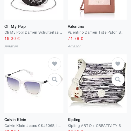
Oh My Pop
Valentino
Oh My Pop! Damen Schultertasche, Multicolour, One Size
Valentino Damen Tote Patch Shoulder Bags, Einheitsgröße
19.30
€
71.76
€
Amazon
Amazon
Calvin Klein
Kipling
Calvin Klein Jeans CKJ506S, Injected
Kipling ARTO + CREATIVITY S