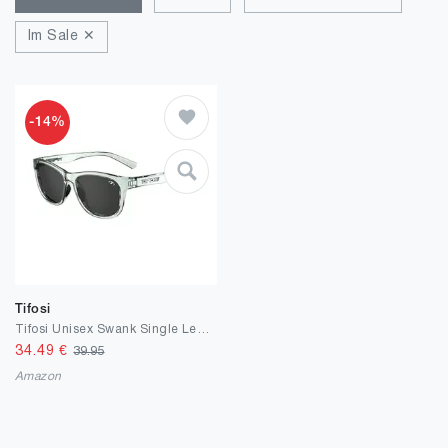
Im Sale ✕
-14%
Tifosi
Tifosi Unisex Swank Single Lens Brille
34.49
€
39.95
Amazon