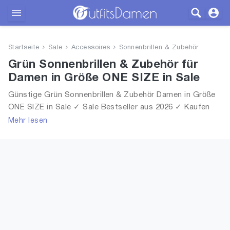
Outfits
Startseite
Sale
Accessoires
Sonnenbrillen & Zubehör
Bekleidung
Grün Sonnenbrillen & Zubehör für
Damen in Größe ONE SIZE in Sale
Wäsche
Günstige Grün Sonnenbrillen & Zubehör Damen in Größe
ONE SIZE in Sale ✓ Sale Bestseller aus 2026 ✓ Kaufen
Schuhe
Grün Sonnenbrillen & Zubehör für Frauen in Größe ONE
Mehr lesen
SIZE in Sale!
Accessoires
SALE
Blog