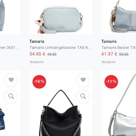
Tamaris
Tamaris
Tamaris Beutel TAS Karen 34514 Damen Handtaschen Zweifarbig
Tamaris Umhängetasche TAS Konstantina 34260 Damen Handtaschen Zweifarbig
34.95
€
41.97
€
49.95
59.95
Amazon
Amazon
-16%
-11%