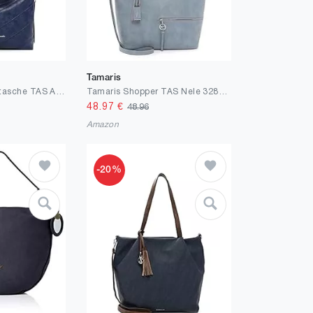
Tamaris
Tamaris Umhängetasche TAS Anabell 33031 Damen Handtaschen Uni
Tamaris Shopper TAS Nele 32803 Damen Handtaschen Uni
48.97
€
48.96
Amazon
-20%