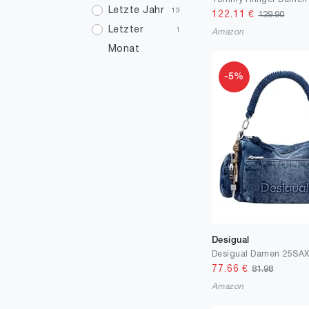
Letzte Jahr
13
122.11
€
129.90
Letzter
1
Amazon
Monat
-5%
Desigual
77.66
€
81.98
Amazon