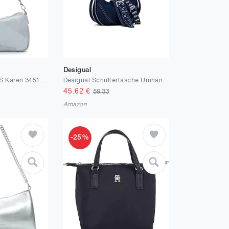
Desigual
Tamaris Beutel TAS Karen 34513 Damen Handtaschen Zweifarbig
Desigual Schultertasche Umhängetasche Calgary Bindella Shoulder Bag Denim Dark Blue dunkelblau
45.62
€
59.33
Amazon
-25%