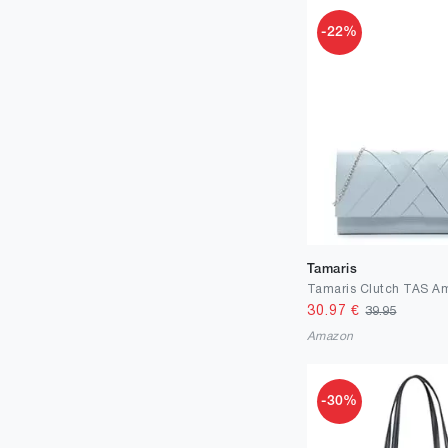
-22%
Tamaris
30.97
€
39.95
Amazon
-30%