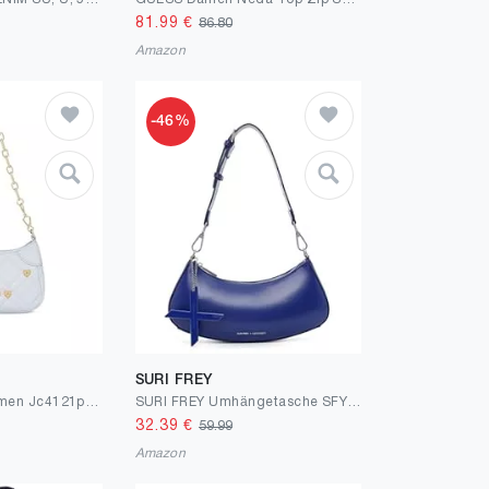
81.99
€
86.80
Amazon
-46%
SURI FREY
Love Moschino Damen Jc4121pp1mli0712 Schultertasche, Himmelblau
SURI FREY Umhängetasche SFY X ALEXANDER 17020 Damen Handtaschen Uni
32.39
€
59.99
Amazon