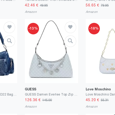
42.46
€
56.65
€
49.95
79.95
Amazon
Amazon
-13%
-18%
GUESS
Love Moschino
Desigual Damen 25SAXD22 Bag_Half Logo, Blue
GUESS Damen Everlee Top Zip Shoulder Bag Umhängetasche
126.36
€
45.20
€
145.00
55.31
Amazon
Amazon