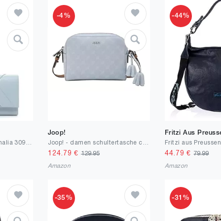
-4%
-44%
Joop!
Fritzi Aus Preuss
Tamaris Clutch TAS Amalia 30945 Damen Handtaschen Uni
Joop! - damen schultertasche cortina 1.0 cloe - Schultertasche - Umhängetasche
124.79
€
44.79
€
129.95
79.99
Amazon
Amazon
-35%
-31%