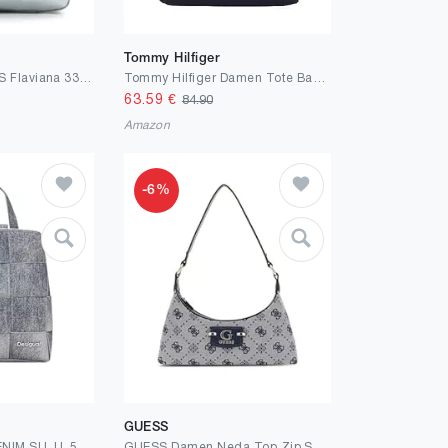
Tommy Hilfiger
Tamaris Beutel TAS Flaviana 33730 Damen Handtaschen Uni white 300
Tommy Hilfiger Damen Tote Bag Tasche Poppy Small Klein
63.59
€
84.90
Amazon
-6%
GUESS
BACK_YOKO PU DENIM SU, U, 5005 DENIM RAW
GUESS Damen Neda Top Zip Shoulder Bag Umhängetasche