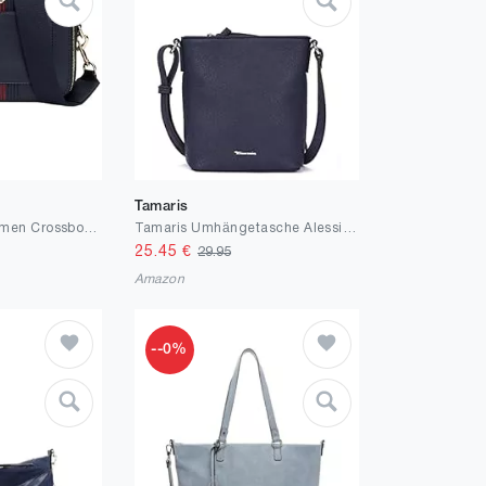
Tamaris
Tommy Hilfiger Damen Crossbody Bag Tasche Distinct Camera Bag Klein, Blau (Space Blue), Einheitsgröße
Tamaris Umhängetasche Alessia 30444 Damen Handtaschen Uni
25.45
€
29.95
Amazon
--0%