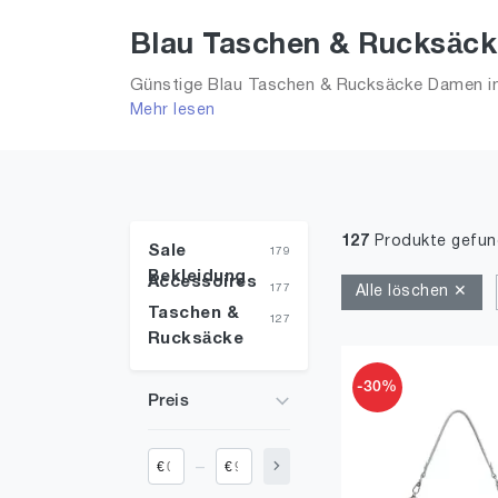
Blau Taschen & Rucksäck
Günstige Blau Taschen & Rucksäcke Damen in 
Mehr lesen
Größe ONE SIZE in Sale!
127
Produkte gefu
Sale
179
Bekleidung
Accessoires
177
Alle löschen ✕
Taschen &
127
Rucksäcke
-30%
Preis
_
€
€