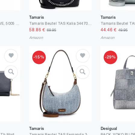
Tamaris
Tamaris
BAG_DENIM PRIORI LOVE, 5005 DENIM RAW, U
Tamaris Beutel TAS Kalia 34470 Damen Handtaschen Uni
58.86
€
44.46
€
69.95
49.95
Amazon
Amazon
-15%
-29%
Tamaris
Desigual
Tommy Hilfiger Damen Th Modern Mini Aw0aw17462 Crossover
Tamaris Beutel TAS Fernanda 33663 Damen Handtaschen Zweifarbig