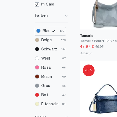
Im Sale
Farben
Blau
127
Tamaris
Beige
179
48.97
€
69.95
Schwarz
154
Amazon
Weiß
87
Rosa
68
-6%
Braun
60
Grau
55
Rot
47
Elfenbein
31
Grün
31