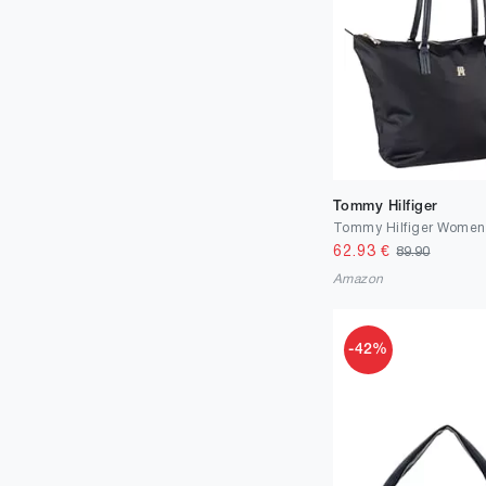
Tommy Hilfiger
62.93
€
89.90
Amazon
-42%