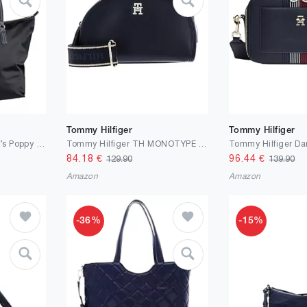
Tommy Hilfiger
Tommy Hilfiger
Tommy Hilfiger Women’s Poppy Tote Bag with Zip
Tommy Hilfiger TH MONOTYPE HALF MOON CAMERA BAG Crossovers Damen, Blau (Space Blue), OS
84.18
€
96.44
€
129.90
139.90
Amazon
Amazon
-36%
-15%