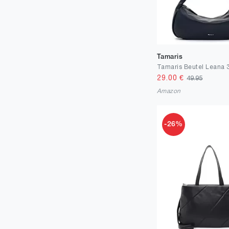
Tamaris
29.00
€
49.95
Amazon
-26%