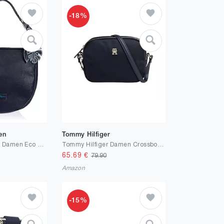
-18%
en
Tommy Hilfiger
Fritzi aus Preussen Damen Eco Blue Hobo
Tommy Hilfiger Damen Crossbody Bag Tasche Poppy Crossover Umhängetasche
65.69
€
79.90
Amazon
-15%