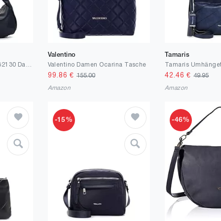
Valentino
Tamaris
Tamaris Beutel Leana 32130 Damen Handtaschen Uni
Valentino Damen Ocarina Tasche
99.86
€
42.46
€
155.00
49.95
Amazon
Amazon
-15%
-46%