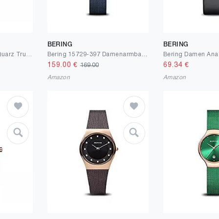
BERING
BERING
Bering Unisex Analog Quarz True Aurora Collection Armbanduhr mit Silikon Armband und Saphirglas
Bering 15729-397 Damenarmbanduhr Bering Ultra Slim Collection
159.00
€
69.34
€
169.00
Amazon
Amazon