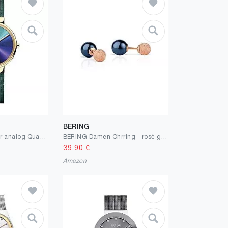
BERING
BERING Damen Uhr analog Quarzwerk mit Edelstahl Milanaisearmband 19031-828
BERING Damen Ohrring - rosé gold funkelnd 703-397-05
39.90
€
Amazon