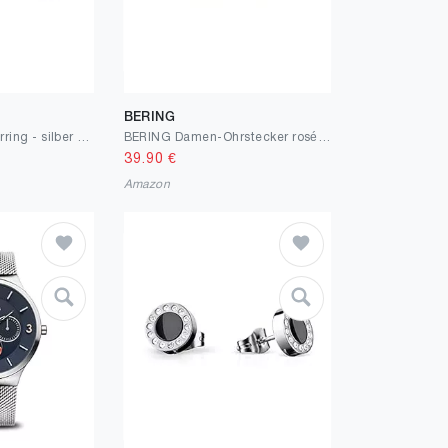
BERING
BERING Damen Ohrring - silber glänzend 707-150-05
BERING Damen-Ohrstecker rosé 708-37-05
39.90
€
Amazon