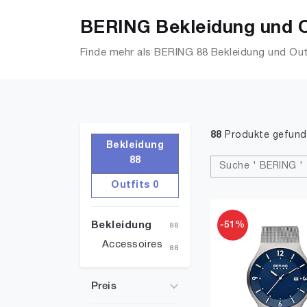
BERING Bekleidung und O
Finde mehr als BERING 88 Bekleidung und Outf
88
Produkte gefun
Bekleidung
88
Suche ' BERING '
Outfits 0
-51%
Bekleidung
88
Accessoires
88
Preis