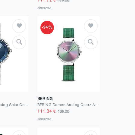
111.72
€
179.00
Amazon
-34%
BERING
BERING Damen Analog Solar Collection Armbanduhr mit Edelstahl Armband und Saphirglas 14631-007
BERING Damen Analog Quarz Anniversary Collection Armbanduhr mit Edelstahl Armband und Saphirglas
111.34
€
169.00
Amazon