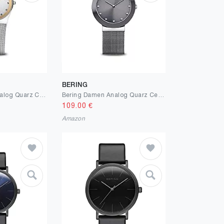
BERING
BERING Damen Analog Quarz Classic Collection Armbanduhr mit Edelstahl Armband und Saphirglas
Bering Damen Analog Quarz Ceramic Collection Armbanduhr mit Edelstahl Armband und Saphirglas
109.00
€
Amazon