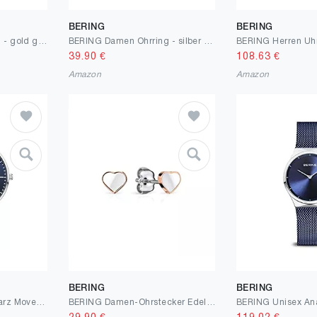
BERING
BERING
BERING Damen Ohrring - gold glänzend 707-259-05
BERING Damen Ohrring - silber glänzend 707-179-05
39.90
€
108.63
€
Amazon
Amazon
BERING
BERING
BERING Herren Uhr Quarz Movement - Classic Collection mit Edelstahl und Saphirglas 14240-303 Armbandsuhren - Wasserdicht: 3 ATM, Silber
BERING Damen-Ohrstecker Edelstahl 704-35-05