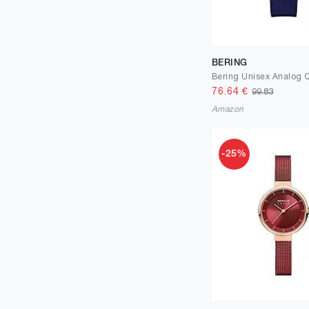
BERING
76.64
€
99.83
Amazon
-25%