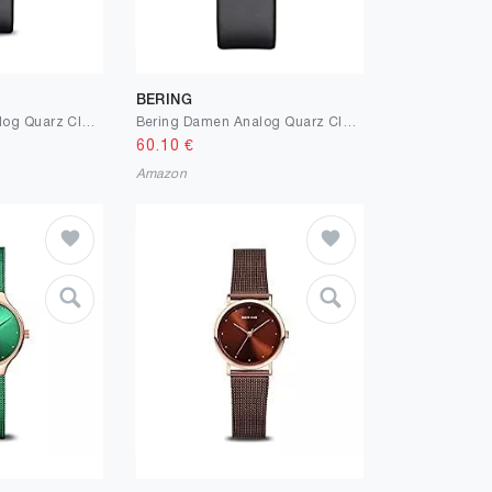
BERING
Bering Damen Analog Quarz Classic Collection Armbanduhr mit Kalbsleder Armband und Saphirglas
Bering Damen Analog Quarz Classic Collection Armbanduhr mit Kalbsleder Armband und Saphirglas
60.10
€
Amazon