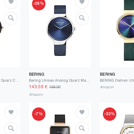
-28%
BERING
BERING
BERING Damen Analog Quarz Classic Collection Armbanduhr mit Edelstahl Armband und Saphirglas
Bering Unisex Analog Quarz Max René Collection Armbanduhr mit Edelstahl Armband und Saphirglas
143.59
€
199.00
Amazon
Amazon
-7%
-33%