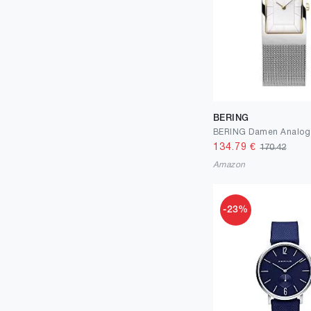
BERING
134.79
€
170.42
Amazon
-23%