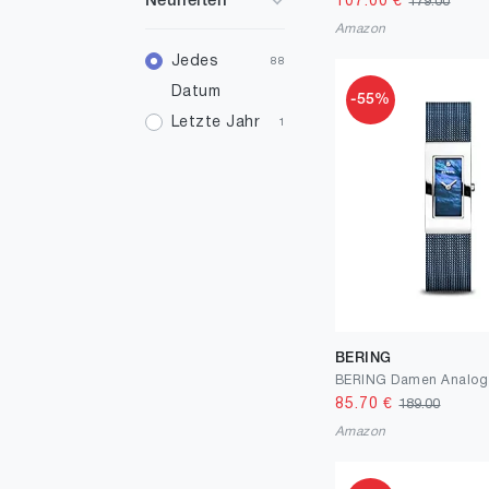
Neuheiten
107.00
€
179.00
36
6
Amazon
38
Jedes
1
88
Datum
39
-55%
1
Letzte Jahr
1
40
5
BERING
85.70
€
189.00
Amazon