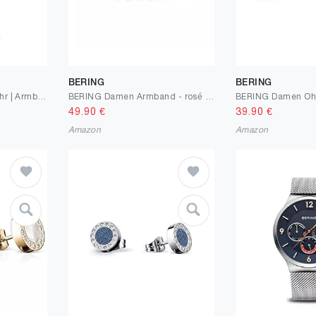
BERING
BERING
BERING Herren Solar Uhr | Armbanduhr 40 mm Edelstahlgehäuse und Zifferblatt | Milanaisearmband | Saphierglas | 5 ATM | 14440
BERING Damen Armband - rosé gold glänzend 625-6337-062
49.90
€
39.90
€
Amazon
Amazon