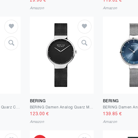
29.90
€
119.02
€
Amazon
Amazon
BERING
BERING
BERING Damen Analog Quarz Classic Collection Armbanduhr mit Edelstahl Armband und Saphirglas
BERING Damen Analog Quarz Max René Collection Armbanduhr mit Edelstahl Armband und Saphirglas
123.00
€
139.85
€
Amazon
Amazon