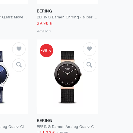
BERING
BERING Herren Uhr Quarz Movement - Classic Collection mit Edelstahl und Saphirglas 33441-007 Armbandsuhren - Wasserdicht: 3 ATM
BERING Damen Ohrring - silber glänzend 707-160-05
39.90
€
Amazon
-38%
BERING
BERING Unisex Analog Quarz Classic Collection Armbanduhr mit Edelstahl Armband und Saphirglas
BERING Damen Analog Quarz Ceramic Collection Armbanduhr mit Edelstahl Armband und Saphirglas