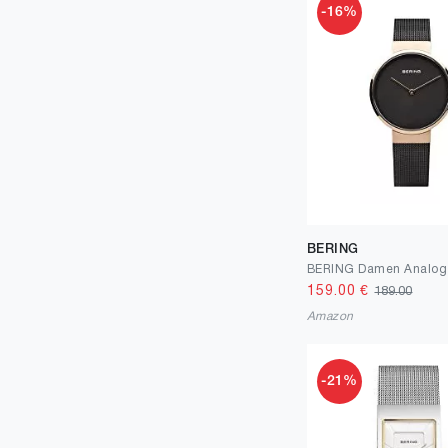
-16%
BERING
159.00
€
189.00
Amazon
-21%