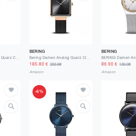
BERING
BERING
BERING Damen Analog Quarz Classic Collection Armbanduhr mit Edelstahl Armband und Saphirglas
Bering Damen Analog Quarz Classic Collection Armbanduhr mit Edelstahl Armband und Saphirglas
185.80
€
86.90
€
200.68
130.08
Amazon
Amazon
-6%