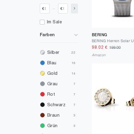
_
€
€
Im Sale
Farben
BERING
98.02
€
199.00
Silber
22
Amazon
Blau
16
Gold
14
Grau
7
Rot
7
Schwarz
7
Braun
3
Grün
3