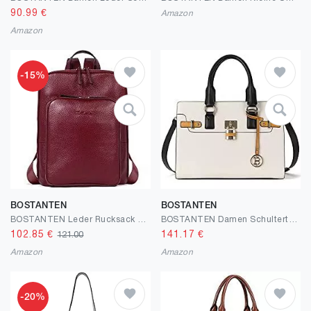
90.99
€
Amazon
Amazon
-15%
BOSTANTEN
BOSTANTEN
BOSTANTEN Leder Rucksack Damen Schulrucksack Reiserucksack Tagesrucksack Casual Backpack Daypacks Rot
BOSTANTEN Damen Schultertasche Leder Handtasche Umhängetasche Henkeltasche mit Lange Schuterriemen Weiß
102.85
€
141.17
€
121.00
Amazon
Amazon
-20%