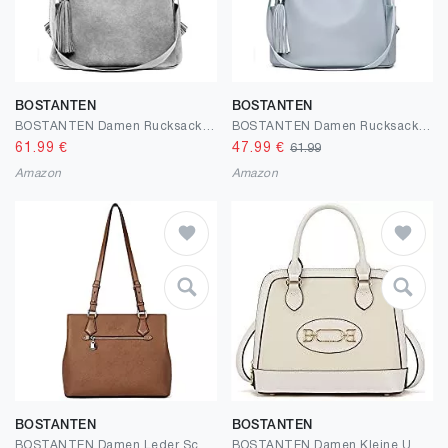
BOSTANTEN
BOSTANTEN
BOSTANTEN Damen Rucksack Leder Anti Diebstahl Reiserucksack 2 in 1 Schultertasche Groß Retro Grau
BOSTANTEN Damen Rucksack Leder Anti Diebstahl Reiserucksack 2 in 1 Schultertasche Groß Blau
61.99
€
47.99
€
61.99
Amazon
Amazon
BOSTANTEN
BOSTANTEN
BOSTANTEN Damen Leder Schultertasche Designer Handtaschen Umhängetasche Lange Schulterriemen Braun
BOSTANTEN Damen Kleine Umhängetasch aus Leder, Handtasche Schultertasche modische Henkeltasche Top Griff Crossbody bag Beige