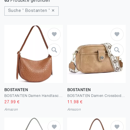
63
Produkte gefunden
Suche ' Bostanten ' ✕
BOSTANTEN
BOSTANTEN
BOSTANTEN Damen Handtaschen Groß Shopper Tasche PU Leder Schultertasche Elegante Umhängetasche Frauen Hobo Bag Schwarz
BOSTANTEN Damen Crossbody Bag mit verstellbarem Farbigem Riemen, Damen Umhängetasche aus PU Leder, Schultertasche für Frauen
27.99
€
11.98
€
Amazon
Amazon