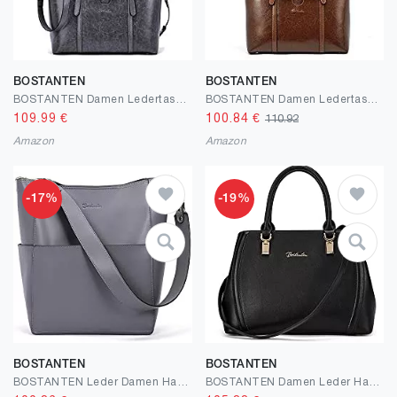
BOSTANTEN
BOSTANTEN
BOSTANTEN Damen Ledertaschen Schultertasche Frauen Designer Handtasche 14 15.6 Zoll Laptoptasche Tote Bag
BOSTANTEN Damen Ledertaschen Schultertasche Frauen Designer Handtasche 14 15.6 Zoll Laptoptasche Tote Bag
109.99
€
100.84
€
110.92
Amazon
Amazon
-17%
-19%
BOSTANTEN
BOSTANTEN
BOSTANTEN Leder Damen Handtasche Schultertasche Umhängetasche Designer Tasche Groß
BOSTANTEN Damen Leder Handtasche Schultertasche Umhängetasche Elegante Henkeltasche Tote Bag