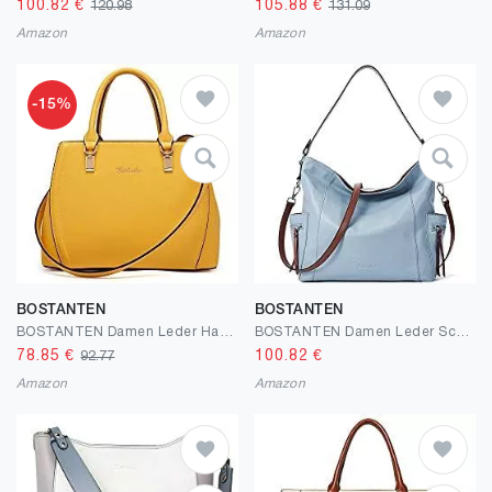
100.82
€
105.88
€
120.98
131.09
Amazon
Amazon
-15%
BOSTANTEN
BOSTANTEN
BOSTANTEN Damen Leder Handtasche Schultertasche Umhängetasche Elegante Henkeltasche Tote Bag
BOSTANTEN Damen Leder Schultertasche Frauen Handtaschen Umhängetasche Henkeltaschen Designer Tote Bag
78.85
€
100.82
€
92.77
Amazon
Amazon