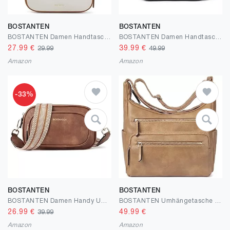
BOSTANTEN
BOSTANTEN
BOSTANTEN Damen Handtaschen Groß Shopper Tasche PU Leder Schultertasche Elegante Umhängetasche Frauen Hobo Bag Schwarz
BOSTANTEN Damen Handtasche Kleine Umhängetasche aus PU Leder Schultertasche für Frauen Crossbody Bags mit verstellbarem Farbigem Riemen
27.99
€
39.99
€
29.99
49.99
Amazon
Amazon
-33%
BOSTANTEN
BOSTANTEN
BOSTANTEN Damen Handy Umhängetasche, PU Leder Crossbody Schultertasche, Umhängetasche mit Breitem Gurt, Reißverschlusstasche Handytasche zum Umhängen Damen für Designer
BOSTANTEN Umhängetasche Damen Kleine Schultertasche Handtasche für Frauen PU Leder Crossbody Bag Multifunktionale Messenger Bag für Arbeit Schule Einkaufen
26.99
€
49.99
€
39.99
Amazon
Amazon