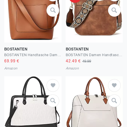
BOSTANTEN
BOSTANTEN
BOSTANTEN Handtasche Damen, PU Leder Schultertasche Umhängetasche Frauen Shopper Hobo Tasche Groß Crossbody bag mit Zwei Schultergurte
BOSTANTEN Damen Handtasche Kleine Umhängetasche aus PU Leder Schultertasche für Frauen Crossbody Bags mit verstellbarem Farbigem Riemen
69.99
€
42.49
€
49.99
Amazon
Amazon