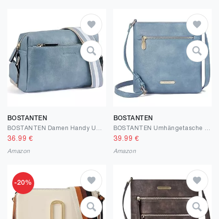
BOSTANTEN
BOSTANTEN
BOSTANTEN Damen Handy Umhängetasche, PU Leder Crossbody Schultertasche, Umhängetasche mit Breitem Gurt, Reißverschlusstasche Handytasche zum Umhängen Damen für Designer
BOSTANTEN Umhängetasche Damen Mittelgroß, PU Leder Crossbody Schultertasche, Umhänge Tasche Handtasche Damen Umhängetasche Elegant
36.99
€
39.99
€
Amazon
Amazon
-20%