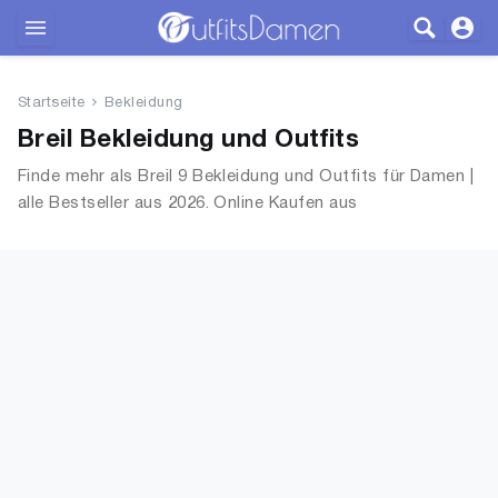
Outfits
Startseite
Bekleidung
Bekleidung
Breil Bekleidung und Outfits
Finde mehr als Breil 9 Bekleidung und Outfits für Damen |
Wäsche
alle Bestseller aus 2026. Online Kaufen aus
OutfitsDamen.de
Schuhe
Accessoires
SALE
Blog