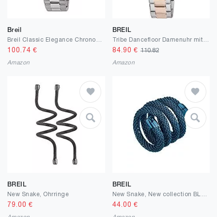
Breil
BREIL
Breil Classic Elegance Chronograph
Tribe Dancefloor Damenuhr mit Kristallen Rose Breil
100.74
€
84.90
€
110.82
Amazon
Amazon
BREIL
BREIL
New Snake, Ohrringe
New Snake, New collection BLUE
79.00
€
44.00
€