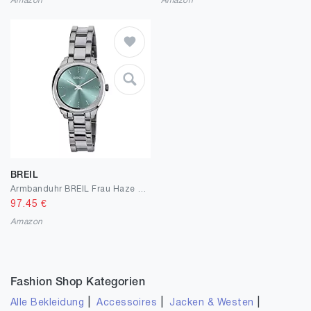
Amazon
Amazon
BREIL
Armbanduhr BREIL Frau Haze quadrante Weiss e uhrarmband in Stahl, Werk TIME JUST - 2H QUARZUHR
97.45
€
Amazon
Fashion Shop Kategorien
|
|
|
Alle Bekleidung
Accessoires
Jacken & Westen