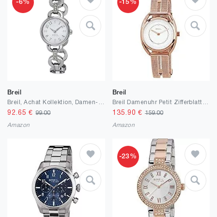
-6%
-15%
Breil
Breil
Breil, Achat Kollektion, Damen-Schmuckuhr, Edelstahlgehäuse, Armband mit Eleganten Weißen Kristallen, Weißes Zifferblatt, Quarz-Uhrwerk, Wasserdicht, Durchmesser 25 mm, Silber
Breil Damenuhr Petit Zifferblatt Einfarbig Uhrwerk nur Zeitanzeige - 2 Stunden Quarz und Armband aus Stahl
92.65
€
135.90
€
99.00
159.00
Amazon
Amazon
-23%