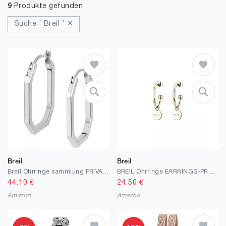
9
Produkte gefunden
Suche ' Breil ' ✕
Breil
Breil
Breil Ohrringe sammlung PRIVATE CODE in farbigem stahl fur frau
BREIL Ohrringe EARRINGS-PROMISE Kollektion aus farbigem Stahl für Damen
44.10
€
24.50
€
Amazon
Amazon