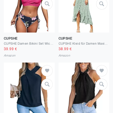
CUPSHE
CUPSHE
CUPSHE Damen Bikini Set Wickeloptik Lace Up Bikini Bademode V Ausschnitt Blumenmuster Zweiteiliger Badeanzug Swimsuit
CUPSHE Kleid für Damen Maxikleider Schulterfrei Ditsy Blumendruck Kurzarm Rüschen A-Linie Kleid
39.99
€
38.99
€
Amazon
Amazon