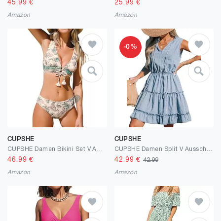
45.99
€
25.99
€
Amazon
Amazon
-0%
CUPSHE
CUPSHE
CUPSHE Damen Bikini Set V Ausschnitt Schnürung Mid Waist Reversible Bikinihose Zweiteiliger Badeanzug Swimsuit
CUPSHE Damen Split V Ausschnitt Rüschen Ärmellos Jeansrock Sommer Minikleid
46.99
€
42.99
€
42.99
Amazon
Amazon