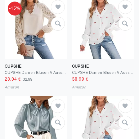
-15%
CUPSHE
CUPSHE
CUPSHE Damen Blusen V Ausschnitt Wellenkante Spitzenärmel Langarmshirt Lässige Spitzen Oberteile Tunika Bluse Tops
CUPSHE Damen Blusen V Ausschnitt Liebesherz Stickerei Langarm Volants Rüschen Oberteile Elegant Hemd Top Shirts
28.04
€
38.99
€
32.99
Amazon
Amazon