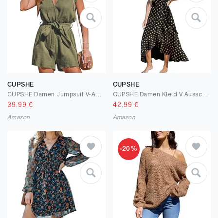
CUPSHE
CUPSHE
CUPSHE Damen Jumpsuit V-Ausschnitt Wickeloptik Strampler Flatterärmel Weites Bein Overall Sommer Kurz Lose Playsuit
CUPSHE Damen Kleid V Ausschnitt Kurzarm High Low Wickelkleid Rüschensaum Lange Freizeitkleider Sommer Strand Maxi Dress
39.99
€
42.99
€
Amazon
Amazon
-20%