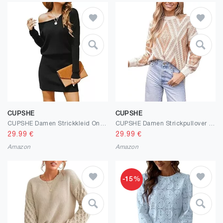
CUPSHE
CUPSHE
CUPSHE Damen Strickkleid One Shoulder Pulloverkleid Langarm Asymmetrisch Herbst Winter Pullikleid Minikleider Knit Sweater Dress
CUPSHE Damen Strickpullover Rundhals Langarm Geometrisches Muster Grobstrick Pulli Oberteile Tops Casual Knit Sweater
29.99
€
29.99
€
Amazon
Amazon
-15%