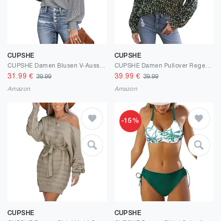
CUPSHE
CUPSHE
CUPSHE Damen Blusen V-Ausschnitt Spitzen Wellenkante Puffärmel Langarmshirt Lässige Lace Oberteile Tunika Bluse Tops
CUPSHE Damen Pullover Regenbogen Pom Langarm Rippung Farbiger Strickpullover Oberteile
31.99
€
39.99
€
39.99
39.99
Amazon
Amazon
-15%
CUPSHE
CUPSHE