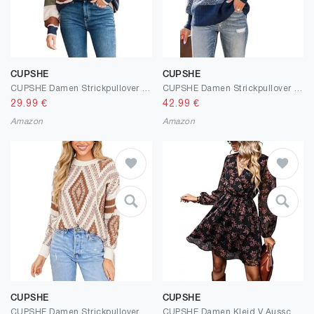
CUPSHE
CUPSHE
CUPSHE Damen Strickpullover Rundhals Langarm Farbblock Streifen Feinstrick Pulli Oberteile Tops Lässig Knit Sweater
CUPSHE Damen Strickpullover V Ausschnitt Langarm Farbblock Melange Optik Feinstrick Pulli Oberteile Tops Lässig Knit Sweater
29.99
€
42.99
€
Amazon
Amazon
CUPSHE
CUPSHE
CUPSHE Damen Strickpullover Rundhals Langarm Geometrisches Muster Grobstrick Pulli Oberteile Tops Casual Knit Sweater
CUPSHE Damen Kleid V Ausschnitt Wickeloptik Transparente Lange Ärmel Blumenmuster Freizeitkleider Wrap Mini Dress