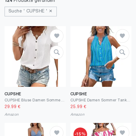
124
Produkte gefunden
Suche ' CUPSHE ' ✕
CUPSHE
CUPSHE
CUPSHE Bluse Damen Sommer Kurzarm V-Ausschnitt Hemdbluse Elegant mit Knopfleiste Wellenkante Oberteil Sommerbluse Weiß L
CUPSHE Damen Sommer Tank Top Gestreiftes Ärmelloses V-Ausschnitt Blusen Lässig Oberteile Basic Vest
29.99
€
25.99
€
Amazon
Amazon
-15%