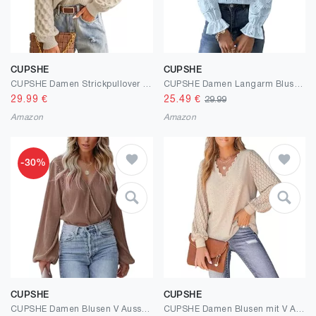
CUPSHE
CUPSHE
CUPSHE Damen Strickpullover Rundhals Langarm Feinstrick Pulli Jumper Oberteile Tops Honeycomb Knit Sweater
CUPSHE Damen Langarm Bluse aus Lochstickerei mit Blumenmuster, Elegantes Rundhals Damen Oberteil mit Puffärmeln
29.99
€
25.49
€
29.99
Amazon
Amazon
-30%
CUPSHE
CUPSHE
CUPSHE Damen Blusen V Ausschnitt Wickeloptik Langarm Plissee Falten Tunika Langarmshirt Oberteile Tops
CUPSHE Damen Blusen mit V Ausschnitt, überbackener Spitze, Lange Spitzenärmel, gebänderte Manschetten, schickes, Elegantes Hemd, Weiß