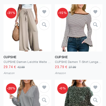
-31%
-15%
CUPSHE
CUPSHE
CUPSHE Damen Leichte Weite Hose, High Waist mit Kordelzug und Gummibund, Ganzjahrestaugliche Lange Hose
CUPSHE Damen T-Shirt Langarm Strick Herbst Elegant Bluse Gestreift Slim Fit Crop Top Schlagärmeln U-Boot-Ausschnitt Oberteil
29.74
€
23.79
€
42.99
27.99
Amazon
Amazon
-20%
-0%