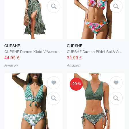
CUPSHE
CUPSHE
CUPSHE Damen Kleid V Ausschnitt Kurzarm High Low Wickelkleid Rüschensaum Lange Freizeitkleider Sommer Strand Maxi Dress
CUPSHE Damen Bikini Set V Ausschnitt Knoten vorne Bikini Low Waist Crossback Bademode Zweiteiliger Badeanzug Swimsuit
44.99
€
39.99
€
Amazon
Amazon
-20%