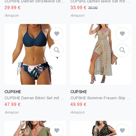
CUPSHE Damen Strickkleid One Shoulder Dolman-Ärmel Pulloverkleid mit Gürtel Boot-Ausschnitt Herbst Winter Elegant Pulli Kleider Mini Dress
CUPSHE Damen Bikini Set mit geflochtenen Trägern Hinten Gestreifte Bademode Wende-Slip Zweiteiliger Badeanzug
29.99
€
33.99
€
39.99
Amazon
Amazon
CUPSHE
CUPSHE
CUPSHE Damen Bikini Set mit geflochtenen Trägern Hinten Gestreifte Bademode Wende-Slip Zweiteiliger Badeanzug
CUPSHE Sommer-Frauen-Slip mit Rüschen, gesmoktem Jumpsuit-Kleid mit V-Ausschnitt, Speghetti-Trägern, rückenfrei, Maxi, hoch, niedrig
47.99
€
49.99
€
Amazon
Amazon