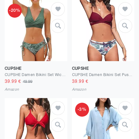
-20%
CUPSHE
CUPSHE
CUPSHE Damen Bikini Set Wickeloptik Lace Up Bikini Bademode V Ausschnitt Blumenmuster Zweiteiliger Badeanzug Swimsuit
CUPSHE Damen Bikini Set Push Up Crossover Bikinioberteil Strandmode Zweiteiliger Badeanzug
39.99
€
39.99
€
49.99
Amazon
Amazon
-3%