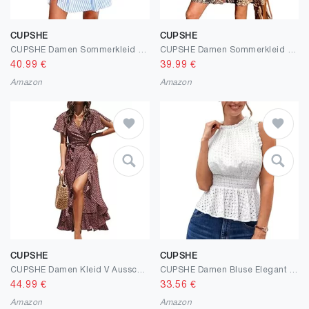
CUPSHE
CUPSHE
CUPSHE Damen Sommerkleid V-Ausschnitt Flatterärmel Minikleid Gesmokte Taille A-Linie Freizeitkleider Mini Dress Blau Gestreift M
CUPSHE Damen Sommerkleid Blumenmuster V-Ausschnitt Ärmellos Freizeitkleider Gesmokte Taille Strandkleid Mini Kleid
40.99
€
39.99
€
Amazon
Amazon
CUPSHE
CUPSHE
CUPSHE Damen Kleid V Ausschnitt Kurzarm High Low Wickelkleid Rüschensaum Lange Freizeitkleider Sommer Strand Maxi Dress
CUPSHE Damen Bluse Elegant Ärmellose Stehkragen Rüschen Smocked Taille Sommer Tank Top Freizeit
44.99
€
33.56
€
Amazon
Amazon