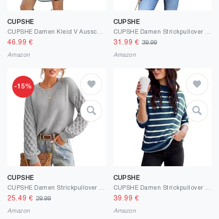
CUPSHE
CUPSHE
CUPSHE Damen Kleid V Ausschnitt Wickeloptik Transparente Lange Ärmel Blumenmuster Freizeitkleider Wrap Mini Dress
CUPSHE Damen Strickpullover One Shoulder Langarm Lochmuster Feinstrick Schulterfreier Pulli Oberteile Tops Casual Knit Sweater
46.99
€
31.99
€
39.99
Amazon
Amazon
-15%
CUPSHE
CUPSHE
CUPSHE Damen Strickpullover Rundhals Langarm Feinstrick Pulli Jumper Oberteile Tops Honeycomb Knit Sweater
CUPSHE Damen Strickpullover Mock Neck Langarm Streifenmuster Feinstrick Pulli Unterziehpullover Oberteile Tops Lässig Knit Sweater
25.49
€
39.99
€
29.99
Amazon
Amazon