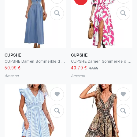
CUPSHE
CUPSHE
CUPSHE Damen Sommerkleid Boho V Ausschnitt Ärmellos Standkleid Twist Front Freizeitkleider Urlaub Maxi Dress Blau L
CUPSHE Damen Sommerkleid Schulterfreies Kleid Gesmokte Taille Seitenschlitz Tropical Print Freizeitkleider Beach Off Shoulder Maxi Dress
50.99
€
40.79
€
47.99
Amazon
Amazon