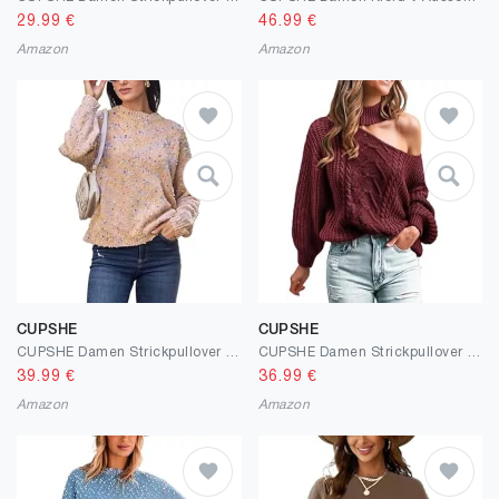
29.99
€
46.99
€
Amazon
Amazon
CUPSHE
CUPSHE
CUPSHE Damen Strickpullover Rundhals Langarm Regenbogen Bunte Melierte Optik Feinstrick Pulli Herbst Winter Oberteile Tops Lässig Knit Sweater
CUPSHE Damen Strickpullover Mock Neck One Shoulder Langarm Zopfmuster Grobstrick Schulterfreier Pulli Oberteile Tops Lässig Knit Sweater
39.99
€
36.99
€
Amazon
Amazon