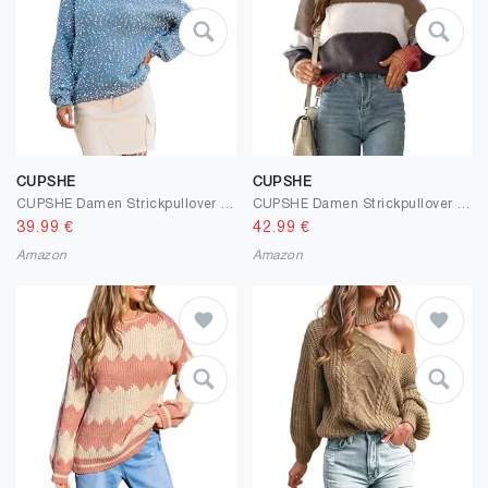
CUPSHE
CUPSHE
CUPSHE Damen Strickpullover Rundhals Langarm Regenbogen Bunte Melierte Optik Feinstrick Pulli Herbst Winter Oberteile Tops Lässig Knit Sweater
CUPSHE Damen Strickpullover Rundhalsausschnitt Langarm Streifen Farbblock Feinstrick Pullover Oberteile Tops Knit Sweater
39.99
€
42.99
€
Amazon
Amazon