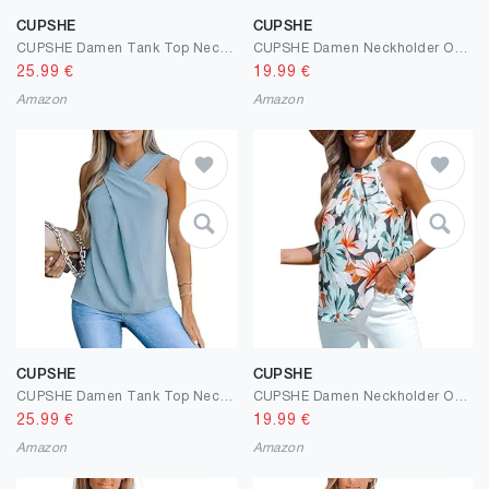
CUPSHE
CUPSHE
CUPSHE Damen Tank Top Neckholder Criss Cross Ärmellose Oberteile Sommer Lässig Cami Tee Bluse Shirt Vest Tops
CUPSHE Damen Neckholder Oberteil Stehkragen Ärmellose Schulterfreies Shirt Sommer Elegant Tunika Bluse Tops
25.99
€
19.99
€
Amazon
Amazon
CUPSHE
CUPSHE
CUPSHE Damen Tank Top Neckholder Criss Cross Ärmellose Oberteile Sommer Lässig Cami Tee Bluse Shirt Vest Tops
CUPSHE Damen Neckholder Oberteil Stehkragen Ärmellose Schulterfreies Shirt Sommer Elegant Tunika Bluse Tops
25.99
€
19.99
€
Amazon
Amazon