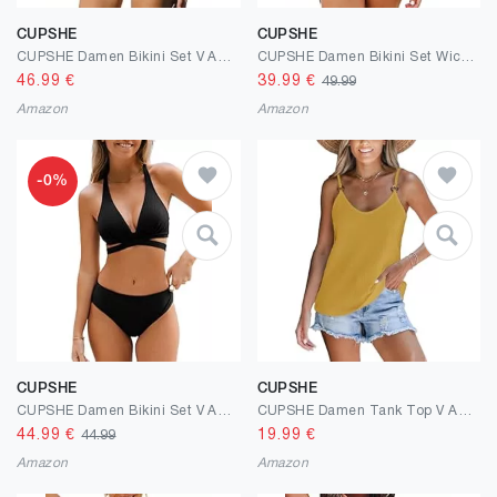
CUPSHE
CUPSHE
CUPSHE Damen Bikini Set V Ausschnitt Schnürung Mid Waist Reversible Bikinihose Zweiteiliger Badeanzug Swimsuit
CUPSHE Damen Bikini Set Wickeloptik Lace Up Bikini Bademode V Ausschnitt Blumenmuster Zweiteiliger Badeanzug Swimsuit
46.99
€
39.99
€
49.99
Amazon
Amazon
-0%
CUPSHE
CUPSHE
CUPSHE Damen Bikini Set V Ausschnitt Schlitz Lace Up Mid Waist Texturierte Bademode Zweiteiliger Badeanzug Swimsuit
CUPSHE Damen Tank Top V Ausschnitt Ärmellose Ringen Spaghetti Oberteile Cami Tee Bluse Shirt Sommer Vest Knit Tops
44.99
€
19.99
€
44.99
Amazon
Amazon