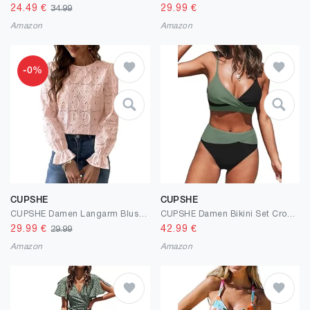
24.49
€
29.99
€
34.99
Amazon
Amazon
-0%
CUPSHE
CUPSHE
CUPSHE Damen Langarm Bluse aus Lochstickerei mit Blumenmuster, Elegantes Rundhals Damen Oberteil mit Puffärmeln
CUPSHE Damen Bikini Set Crossover Bustier High Waist Bikini Bademode Elegant Zweiteiliger Badeanzug Swimsuit
29.99
€
42.99
€
29.99
Amazon
Amazon