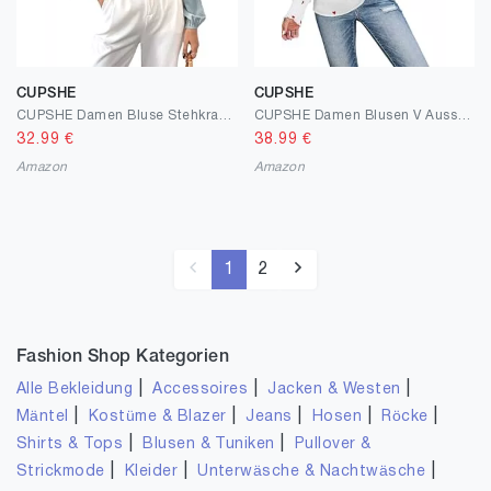
CUPSHE
CUPSHE
CUPSHE Damen Bluse Stehkragen mit Schleife Langarm Elegant Satin Schluppenshirt Oberteile Büroblusen Hemdbluse Tops
CUPSHE Damen Blusen V Ausschnitt Liebesherz Stickerei Langarm Volants Rüschen Oberteile Elegant Hemd Top Shirts
32.99
€
38.99
€
Amazon
Amazon
1
2
Fashion Shop Kategorien
|
|
|
Alle Bekleidung
Accessoires
Jacken & Westen
|
|
|
|
|
Mäntel
Kostüme & Blazer
Jeans
Hosen
Röcke
|
|
Shirts & Tops
Blusen & Tuniken
Pullover &
|
|
|
Strickmode
Kleider
Unterwäsche & Nachtwäsche