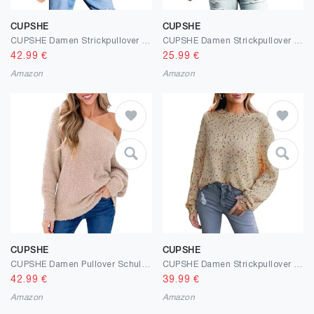
CUPSHE
CUPSHE
CUPSHE Damen Strickpullover Rundhals Langarm Zickzackmuster 2024 Herbst Winter Farbblock Feinstrick Pullover Oberteile Tops Lässig Knit Sweater
CUPSHE Damen Strickpullover Mock Neck One Shoulder Langarm Zopfmuster Grobstrick Schulterfreier Pulli Oberteile Tops Lässig Knit Sweater
42.99
€
25.99
€
Amazon
Amazon
CUPSHE
CUPSHE
CUPSHE Damen Pullover Schulterfrei Lange Puffärmel Feinstrick Casual Oversized Lose Strickpullover Knit Sweatshirt Oberteil
CUPSHE Damen Strickpullover Rundhals Langarm Regenbogen Bunte Melierte Optik Feinstrick Pulli Herbst Winter Oberteile Tops Lässig Knit Sweater
42.99
€
39.99
€
Amazon
Amazon