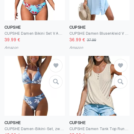
CUPSHE
CUPSHE
CUPSHE Damen Bikini Set V Ausschnitt Knoten vorne Bikini Low Waist Crossback Bademode Zweiteiliger Badeanzug Swimsuit
CUPSHE Damen Blusenkleid V Ausschnitt Langarm Lockeres Sommerkleid Freizeitkleider Bikini Cover Up Hemd Shirt Dress
39.99
€
36.99
€
37.99
Amazon
Amazon
CUPSHE
CUPSHE
CUPSHE Damen-Bikini-Set, zweiteiliger Badeanzug, O-Ring-Rücken, selbstbindend, Blumenausschnitt, mittelhohe Taille
CUPSHE Damen Tank Top Rundhals Ärmellose Wickelsaum Sommer Elegant Oberteile Tunika Shirt Blusen Tops