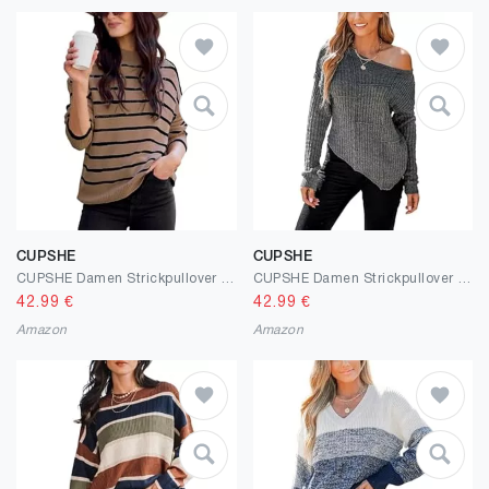
CUPSHE
CUPSHE
CUPSHE Damen Strickpullover Mock Neck Langarm Streifenmuster Feinstrick Pulli Unterziehpullover Oberteile Tops Lässig Knit Sweater
CUPSHE Damen Strickpullover One Shoulder Langarm Asymmetrisch Rippenstrick Schulterfreier Pulli Oberteile Tops Casual Knit Sweater
42.99
€
42.99
€
Amazon
Amazon