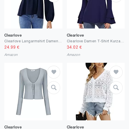
Clearlove
Clearlove
Clearlove Langarmshirt Damen Spitze Elegant Bluse Casual Tunika Oberteile Top
Clearlove Damen T-Shirt Kurzarm Sommer Oberteile Casual Tunika Tops
24.99
€
34.02
€
Amazon
Amazon
Clearlove
Clearlove