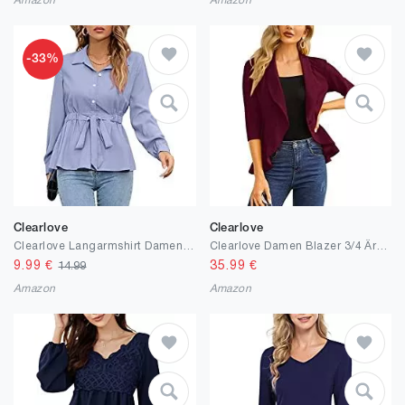
Amazon
Amazon
-33%
Clearlove
Clearlove
Clearlove Langarmshirt Damen V-Ausschnitt Elegant Basic Shirt Bequem Bluse Freizeit Hemd Slim Fit Sexy Top mit Knöpfen
Clearlove Damen Blazer 3/4 Ärmel Lang Elegant Blazerjacke Einfarbig Slim Ruffled Blazer Geschäft Büro Blazer Sportlich Jack Outwear Revers Anzüge mit Taschen
9.99
€
35.99
€
14.99
Amazon
Amazon