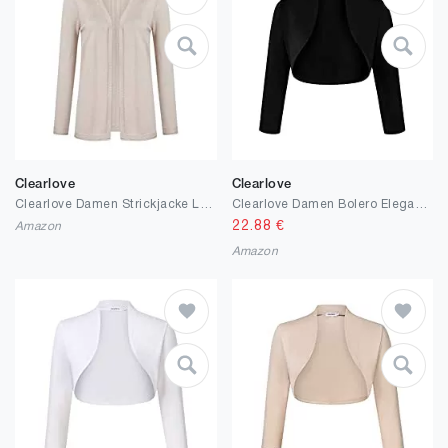
Clearlove
Clearlove
Clearlove Damen Strickjacke Langarm Bolero Cardigan Leicht Schulterjacke (Verpackung MEHRWEG)
Clearlove Damen Bolero Elegant Strickjacke 3/4 Ärmel Kurz Festlich Schulterjacke（Verpackung MEHRWEG）
22.88
€
Amazon
Amazon