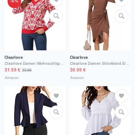
-6%
Clearlove
Clearlove
Clearlove Damen Weihnachtspullover Ugly Christmas Sweater Strickpullover Weihnachten Strickpulli Winter Pullover für Frauen
Clearlove Damen Strickkleid Elegant Pulloverkleid V Ausschnitt Langarm Wickel Tunika Winterkleid für Freizeit Cocktail
31.99
€
39.99
€
33.99
Amazon
Amazon