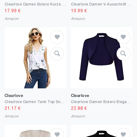
Clearlove Damen Bolero Kurze Langarm Strickjacke schrug Cardigan（Verpackung MEHRWEG)
Clearlove Damen V-Ausschnitt Strickjacke Langarm Kurz Bolero Cardigan（Verpackung MEHRWEG）
17.99
€
10.99
€
Amazon
Amazon
Clearlove
Clearlove
Clearlove Damen Tank Top Sommer Chiffon Bluse Ärmellose V-Ausschnitt Weste mit Spitze（Verpackung MEHRWEG）
Clearlove Damen Bolero Elegant Strickjacke 3/4 Ärmel Kurz Festlich Schulterjacke（Verpackung MEHRWEG）
21.17
€
22.88
€
Amazon
Amazon