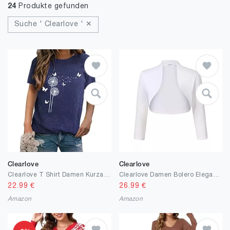
24
Produkte gefunden
Suche ' Clearlove ' ✕
Clearlove
Clearlove
Clearlove T Shirt Damen Kurzarm Tshirt Sommer Rundhals Drucken T-Shirts Basic Lässig Tee Oberteile Tops S-XXL
Clearlove Damen Bolero Elegant Strickjacke 3/4 Ärmel Kurz Festlich Schulterjacke（Verpackung MEHRWEG）
22.99
€
26.99
€
Amazon
Amazon