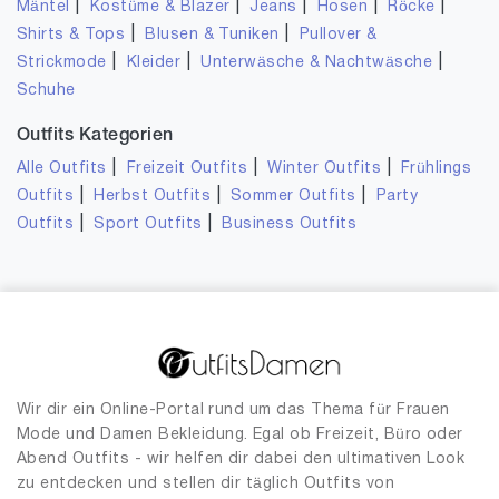
|
|
|
|
|
Mäntel
Kostüme & Blazer
Jeans
Hosen
Röcke
|
|
Shirts & Tops
Blusen & Tuniken
Pullover &
|
|
|
Strickmode
Kleider
Unterwäsche & Nachtwäsche
Schuhe
Outfits Kategorien
|
|
|
Alle Outfits
Freizeit Outfits
Winter Outfits
Frühlings
|
|
|
Outfits
Herbst Outfits
Sommer Outfits
Party
|
|
Outfits
Sport Outfits
Business Outfits
Wir dir ein Online-Portal rund um das Thema für Frauen
Mode und Damen Bekleidung. Egal ob Freizeit, Büro oder
Abend Outfits - wir helfen dir dabei den ultimativen Look
zu entdecken und stellen dir täglich Outfits von