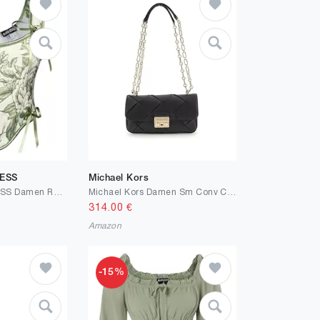
ESS
Michael Kors
SCARLET DARKNESS Damen Renaissance Korsett Mittelalter Lace Up Blumendruck Korsage
Michael Kors Damen Sm Conv Chain Shldr Hand Bag
314.00
€
Amazon
-15%