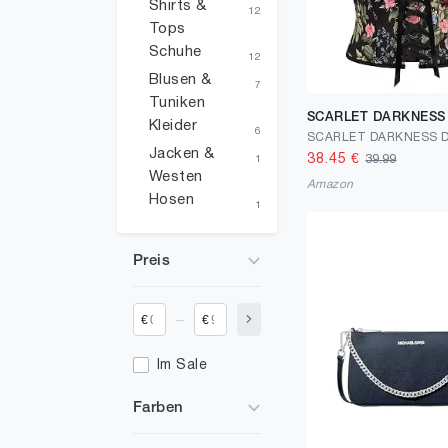
Shirts &
12
Tops
Schuhe
12
Blusen &
7
Tuniken
SCARLET DARKNESS
Kleider
6
Jacken &
38.45
€
39.99
1
Westen
Amazon
Hosen
1
Preis
_
€
€
Im Sale
Farben