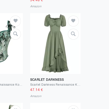
54.48
€
Amazon
SCARLET DARKNESS
Ynport Crefreak Renaissance Korsett für Damen, Florales Overbust Bustier mit Schnürung im Rücken und Rundhalsausschnitt, Viktorianisches Steampunk Gothic Festival Oberteil
Scarlet Darkness Renaissance Kleid für Damen, Cottagecore, Korsett, Rüschen, Maxikleid mit Taschen
47.14
€
Amazon