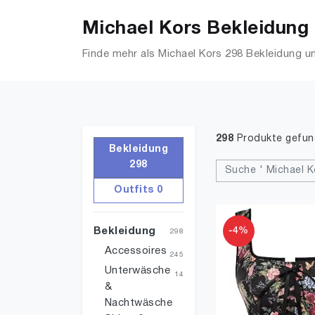
Michael Kors Bekleidung 
Finde mehr als Michael Kors 298 Bekleidung un
298
Produkte gefu
Bekleidung
298
Suche ' Michael K
Outfits 0
-4%
Bekleidung
298
Accessoires
245
Unterwäsche
14
&
Nachtwäsche