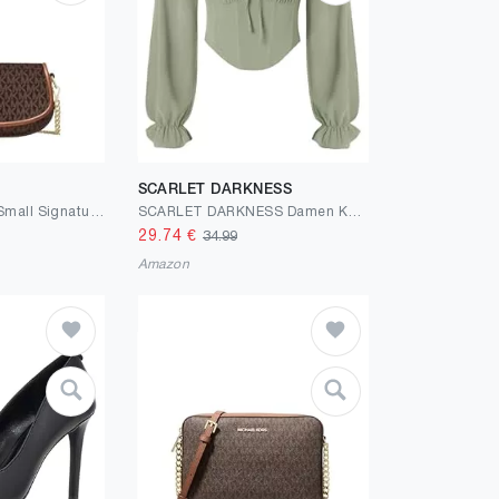
SCARLET DARKNESS
Michael Kors Mila Small Signature Logo Crossbody Bag Brown
SCARLET DARKNESS Damen Korsett Oberteil Langarm Corset Top Gesmokte Taille Renaissance Bustier
29.74
€
34.99
Amazon