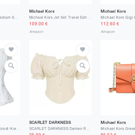
Michael Kors
Michael Kors
Michael Kors Jet Set Medium Saffiano Leder Crossbody Bag Navy
Michael Kors Jet Set Travel Extra-Small Metallic Convertible Crossbody Silver
Michael Kors Gigi
109.00
€
112.60
€
Amazon
Amazon
SCARLET DARKNESS
Michael Kors
SUKUTU Damen-Ganzbrust-Korsett mit Spitzenverzierung Figurformendes Oberteil im Gothic-Retro-Stil mit Frontverschluss und taillierender Unterwäsche.
SCARLET DARKNESS Damen Renaissance Bluse Kurz Puffärmel Korsett Oberteil mit Schleifen Verziert Mittelalter Blusen