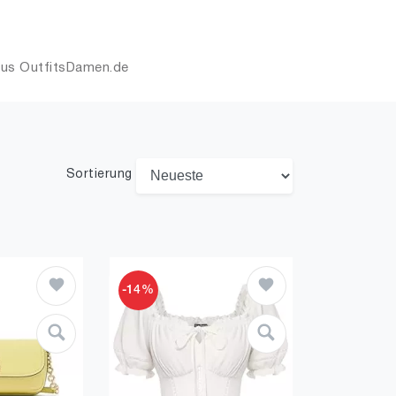
 aus OutfitsDamen.de
Sortierung
-14%