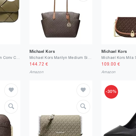
Michael Kors
Michael Kors
Michael Kors Damen Sm Conv Chain Shldr Hand Bag
Michael Kors Marilyn Medium Signature Logo Tote Bag Brown
144.72
€
109.00
€
Amazon
Amazon
-30%