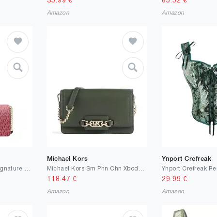
35.99
€
85.52
€
Amazon
Amazon
Michael Kors
Ynport Crefreak
Michael Kors Jet Set Signature Logo Crossbody Bag Cherry
Michael Kors Sm Phn Chn Xbody Bag
118.47
€
29.99
€
Amazon
Amazon