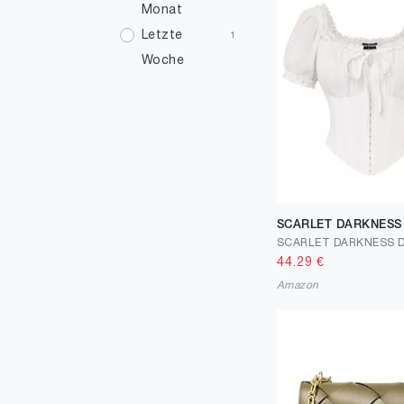
53
1
Monat
54
Letzte
1
1
Woche
55
3
56
5
57
4
58
2
59
1
60
SCARLET DARKNESS
1
44.29
€
Amazon