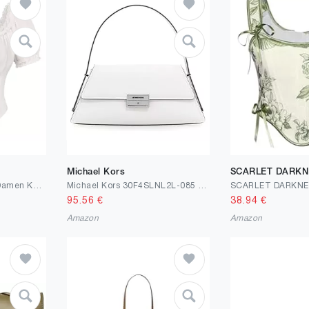
Michael Kors
SCARLET DARKN
SCARLET DARKNESS Damen Korsett Oberteil Kurzarm Baumwolle Corset Top Gesmokte Taille Mittelalter Piraten Bluse
Michael Kors 30F4SLNL2L-085 MD CONV SHLDR Women OPTIC WHITE Size One Size
95.56
€
38.94
€
Amazon
Amazon