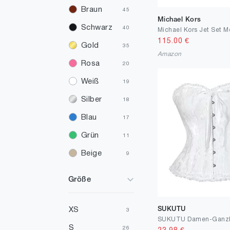
Braun
45
Michael Kors
Schwarz
40
115.00
€
Gold
35
Amazon
Rosa
20
Weiß
19
Silber
18
Blau
17
Grün
11
Beige
9
Grau
8
Größe
Mehrfarbig
8
Rot
8
SUKUTU
XS
3
Violett
4
S
26