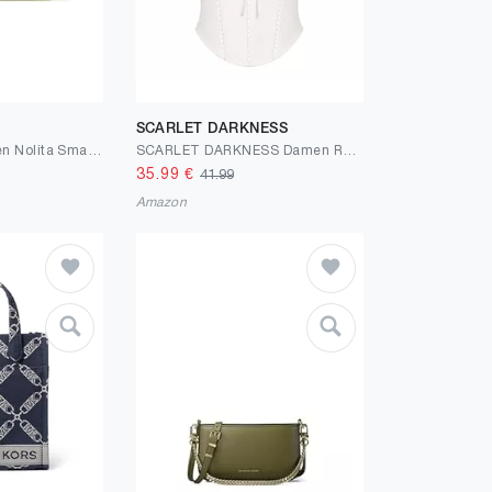
SCARLET DARKNESS
Michael Kors Damen Nolita Small Flap Chain Crossbody Goldton
SCARLET DARKNESS Damen Renaissance Bluse Kurz Puffärmel Korsett Oberteil mit Schleifen Verziert Mittelalter Blusen
35.99
€
41.99
Amazon