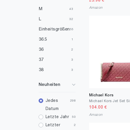
23.98
€
Elfenbein
Amazon
3
M
43
Orange
2
L
32
Einheitsgrößen
55
36.5
1
36
2
37
3
38
3
39
1
Neuheiten
40
2
Michael Kors
42
Jedes
1
298
104.00
€
Datum
45
1
Amazon
Letzte Jahr
50
50
1
Letzter
2