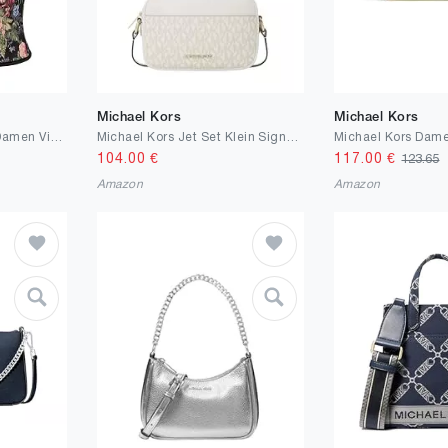
Michael Kors
Michael Kors
SCARLET DARKNESS Damen Viktorianisch Korsett Retro Blumendruck Square Neck Ausschnitt Corset Mittelalter Ärmellos Lace-Up Bustier
Michael Kors Jet Set Klein Signature Logo Kamera Umhängetasche Hellcreme
104.00
€
117.00
€
123.65
Amazon
Amazon