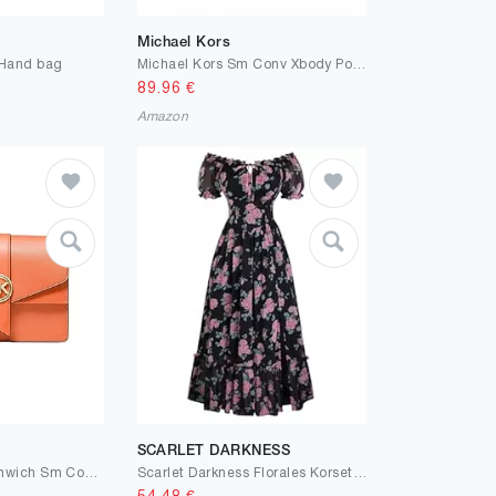
Michael Kors
 Hand bag
Michael Kors Sm Conv Xbody Pouchette Bag
89.96
€
Amazon
SCARLET DARKNESS
Michael Kors Greenwich Sm Conv Xbody Bag
Scarlet Darkness Florales Korsettkleid für Damen, 2026, Sommer, Cottagecore, fließende Kleider