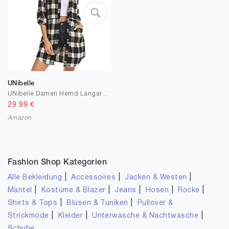
UNibelle
UNibelle Damen Hemd Langarmshirt Kariertes Hemd Karohemd Hemdkleid Blusenkleid Oversize Cardigan Top Shirtkleid Karo Kleid
29.99
€
Amazon
Fashion Shop Kategorien
|
|
|
Alle Bekleidung
Accessoires
Jacken & Westen
|
|
|
|
|
Mäntel
Kostüme & Blazer
Jeans
Hosen
Röcke
|
|
Shirts & Tops
Blusen & Tuniken
Pullover &
|
|
|
Strickmode
Kleider
Unterwäsche & Nachtwäsche
Schuhe