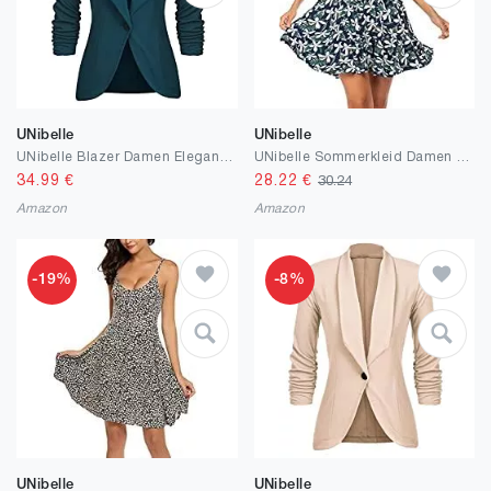
UNibelle
UNibelle
UNibelle Blazer Damen Elegant Sportlich Longblazer Business 3/4 Arm lang Jacke Slim Fit Sommer S-3XL
UNibelle Sommerkleid Damen Kurz Kleider Knielang Trägerkleid Leicht Blumen XS-XXL
34.99
€
28.22
€
30.24
Amazon
Amazon
-19%
-8%
UNibelle
UNibelle