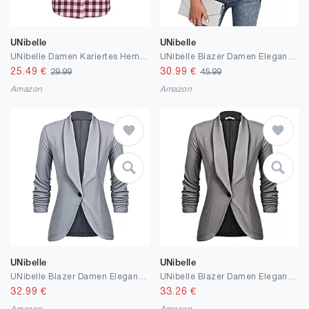
UNibelle
UNibelle
UNibelle Damen Kariertes Hemd mit Knopfleiste kurz/Langarm Oktoberfest Bluse Karo Tunika Baumwolle Tops Casual V-Ausschnitt Oberteile
UNibelle Blazer Damen Elegant Sportlich Longblazer Business 3/4 Arm lang Jacke Slim Fit Sommer S-3XL
25.49
€
30.99
€
29.99
45.99
Amazon
Amazon
UNibelle
UNibelle
UNibelle Blazer Damen Elegant Sportlich Longblazer Business 3/4 Arm lang Jacke Slim Fit Sommer S-3XL
UNibelle Blazer Damen Elegant Sportlich Longblazer Business 3/4 Arm lang Jacke Slim Fit Sommer S-3XL
32.99
€
33.26
€