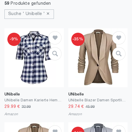
59
Produkte gefunden
Suche ' Unibelle ' ✕
-9%
-35%
UNibelle
UNibelle
UNibelle Damen Karierte Hemd Langarm Trachtenbluse Oktoberfest Bluse Karo Hemdjacke Baumwolle Hemdbluse HolzfäLlerhemd Oberteile Casual V-Ausschnitt Tunika Tops
UNibelle Blazer Damen Sportlich Elegant Longblazer 3/4 Arm Sommer Leicht Business Büro Blazer Jacke Einfarbig Open Front Jacket Slim Fit S-3XL
29.99
€
29.74
€
32.99
45.99
Amazon
Amazon