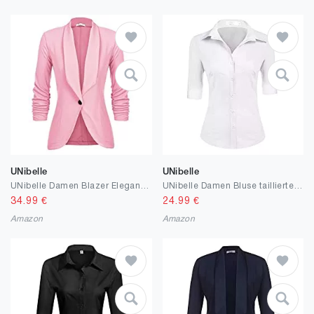
UNibelle
UNibelle
UNibelle Damen Blazer Elegant Tailliert Business Anzug 3/4 Ärmel lang Stickjacke
UNibelle Damen Bluse taillierte Hemdbluse 3/4 Ärmel Blusedamen Arbeitshemd Basichemd Businesshemd Freizeit Beruf
34.99
€
24.99
€
Amazon
Amazon