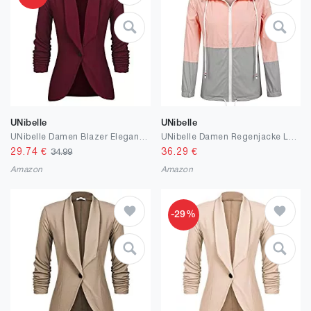
UNibelle
UNibelle
UNibelle Damen Blazer Elegant Tailliert Business Anzug 3/4 Ärmel lang Stickjacke
UNibelle Damen Regenjacke Leicht Jacke Windbreaker mit Kapuze Outdoorjacke Winddicht S-XXL
29.74
€
36.29
€
34.99
Amazon
Amazon
-29%