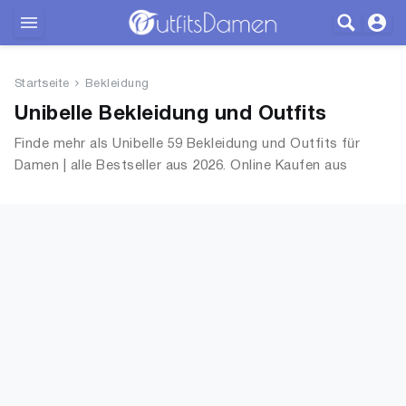
Outfits
Startseite
Bekleidung
Bekleidung
Unibelle Bekleidung und Outfits
Finde mehr als Unibelle 59 Bekleidung und Outfits für
Wäsche
Damen | alle Bestseller aus 2026. Online Kaufen aus
OutfitsDamen.de
Schuhe
Accessoires
SALE
Blog