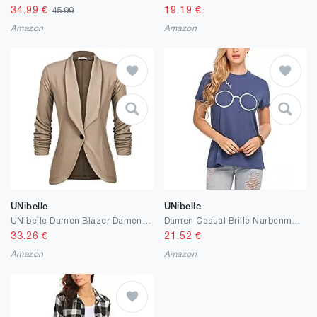
34.99
€
19.19
€
45.99
Amazon
Amazon
UNibelle
UNibelle
UNibelle Damen Blazer Damenjacke Strickjacke Cardigan 3/4 lang leicht und dünn Bolero Elegant Jacke, einfarbiger Slim Fit Revers Business Trenchcoat Kurz Mantel mit Gr. S - 2XL
Damen Casual Brille Narbenmuster Tee Graphic Short Long Sleeve T-Shirt Tops
33.26
€
21.52
€
Amazon
Amazon