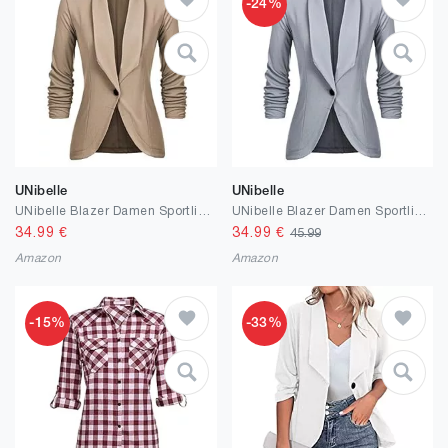
-24%
UNibelle
UNibelle
UNibelle Blazer Damen Sportlich Elegant Longblazer 3/4 Arm Sommer Leicht Business Büro Blazer Jacke Einfarbig Open Front Jacket Slim Fit S-3XL
UNibelle Blazer Damen Sportlich Elegant Longblazer 3/4 Arm Sommer Leicht Business Büro Blazer Jacke Einfarbig Open Front Jacket Slim Fit S-3XL
34.99
€
34.99
€
45.99
Amazon
Amazon
-15%
-33%