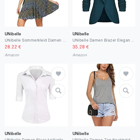
UNibelle
UNibelle
UNibelle Sommerkleid Damen Kurz Kleider Knielang Trägerkleid Leicht Blumen XS-XXL
UNibelle Damen Blazer Elegant Tailliert Business Anzug 3/4 Ärmel lang Stickjacke
28.22
€
35.28
€
Amazon
Amazon
UNibelle
UNibelle