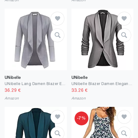
Amazon
Amazon
UNibelle
UNibelle
UNibelle Lang Damen Blazer Elegant Open Front Business Anzug Jacke Sportlich Stretch Damenjacke mit Taschen
UNibelle Blazer Damen Elegant Sportlich Longblazer Business 3/4 Arm lang Jacke Slim Fit Sommer S-3XL
36.29
€
33.26
€
Amazon
Amazon
-7%