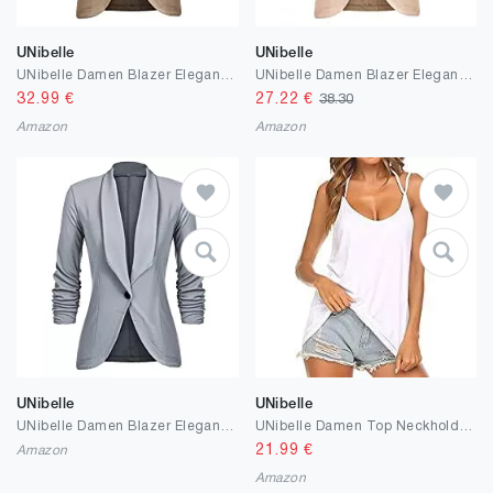
UNibelle
UNibelle
UNibelle Damen Blazer Elegant Tailliert Business Anzug 3/4 Ärmel lang Stickjacke
UNibelle Damen Blazer Elegant Tailliert Business Anzug 3/4 Ärmel lang Stickjacke
32.99
€
27.22
€
38.30
Amazon
Amazon
UNibelle
UNibelle
UNibelle Damen Blazer Elegant Tailliert Business Anzug 3/4 Ärmel lang Stickjacke
UNibelle Damen Top Neckholder Ärmellose Bluse Spaghetti Bügel Loose Cami Tank Top Shirts
21.99
€
Amazon
Amazon