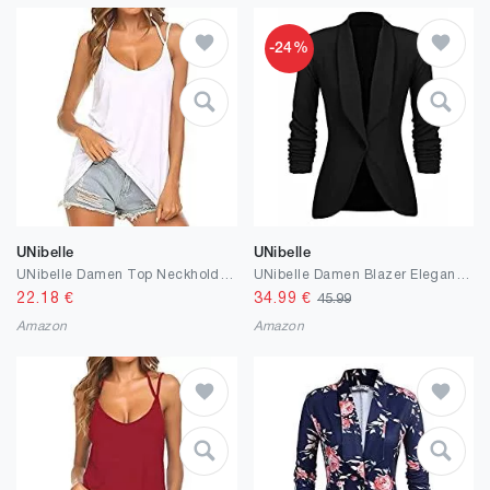
-24%
UNibelle
UNibelle
UNibelle Damen Top Neckholder Ärmellose Bluse Spaghetti Bügel Loose Cami Tank Top Shirts S-XXL
UNibelle Damen Blazer Elegant Tailliert Business Anzug 3/4 Ärmel lang Schwarz Stickjacke
22.18
€
34.99
€
45.99
Amazon
Amazon