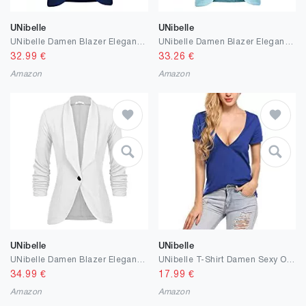
UNibelle
UNibelle
UNibelle Damen Blazer Elegant Tailliert Business Anzug 3/4 Ärmel lang Schwarz Stickjacke
UNibelle Damen Blazer Elegant Tailliert Business Anzug 3/4 Ärmel lang Schwarz Stickjacke
32.99
€
33.26
€
Amazon
Amazon
UNibelle
UNibelle
UNibelle Damen Blazer Elegant Tailliert Business Anzug 3/4 Ärmel lang Schwarz Stickjacke
UNibelle T-Shirt Damen Sexy Oberteil Tiefer V-Ausschnitt Bluse Kurzarm Shirts Sommer Tops S-XXL
34.99
€
17.99
€
Amazon
Amazon