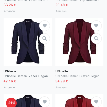
UNibelle Damen Bluse taillierte Hemdbluse 3/4 Ärmel Blusedamen Arbeitshemd Basichemd Businesshemd Freizeit Beruf
UNibelle Damen Top Neckholder Ärmellose Bluse Spaghetti Bügel Loose Cami Tank Top Shirts
33.26
€
20.48
€
Amazon
Amazon
UNibelle
UNibelle
UNibelle Damen Blazer Elegant Tailliert Business Anzug Ärmel lang Stickjacke
UNibelle Damen Blazer Elegant Tailliert Business Anzug 3/4 Ärmel lang Stickjacke
42.16
€
34.99
€
Amazon
Amazon
-24%