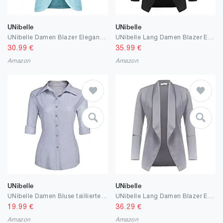
UNibelle
UNibelle
UNibelle Damen Blazer Elegant Tailliert Business Anzug 3/4 Ärmel lang Stickjacke
UNibelle Lang Damen Blazer Elegant Open Front Business Anzug Jacke Sportlich Stretch Damenjacke mit Taschen
30.99
€
35.99
€
Amazon
Amazon
UNibelle
UNibelle
UNibelle Damen Bluse taillierte Hemdbluse 3/4 Ärmel Blusedamen Arbeitshemd Basichemd Businesshemd Freizeit Beruf
UNibelle Lang Damen Blazer Elegant Open Front Business Anzug Jacke Sportlich Stretch Damenjacke mit Taschen
19.99
€
36.29
€
Amazon
Amazon