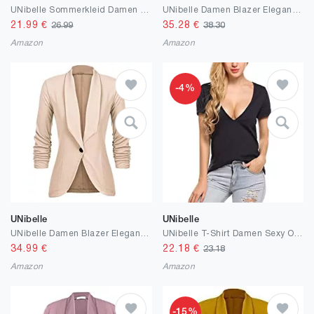
UNibelle Sommerkleid Damen Kurz Kleider Knielang Trägerkleid Leicht Blumen XS-XXL
UNibelle Damen Blazer Elegant Tailliert Business Anzug 3/4 Ärmel lang Stickjacke
21.99
€
35.28
€
26.99
38.30
Amazon
Amazon
-4%
UNibelle
UNibelle
UNibelle Damen Blazer Elegant Tailliert Business Anzug 3/4 Ärmel lang Stickjacke
UNibelle T-Shirt Damen Sexy Oberteil Tiefer V-Ausschnitt Bluse Kurzarm Shirts Sommer Tops S-XXL
34.99
€
22.18
€
23.18
Amazon
Amazon
-15%