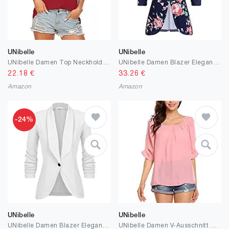
UNibelle
UNibelle
UNibelle Damen Top Neckholder Ärmellose Bluse Spaghetti Bügel Loose Cami Tank Top Shirts S-XXL
UNibelle Damen Blazer Elegant Tailliert Business Anzug 3/4 Ärmel lang Schwarz Stickjacke
22.18
€
33.26
€
Amazon
Amazon
-24%
UNibelle
UNibelle
UNibelle Damen Blazer Elegant Tailliert Business Anzug 3/4 Ärmel lang Schwarz Stickjacke
UNibelle Damen V-Ausschnitt Rüschen Tops Kreuz Front Wickelshirt Sexy Slim Fit Bluse