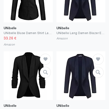
UNibelle
UNibelle
UNibelle Bluse Damen Shirt Langarm hemdbluse elegant mit Knopfleiste Baumwolle Basic Shirt tailliert Businesshemd
UNibelle Lang Damen Blazer Elegant Open Front Business Anzug Jacke Sportlich Stretch Damenjacke mit Taschen
33.26
€
Amazon
Amazon
UNibelle
UNibelle