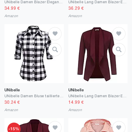
UNibelle Damen Blazer Elegant Tailliert Business Anzug 3/4 Ärmel lang Stickjacke
UNibelle Lang Damen Blazer Elegant Open Front Business Anzug Jacke Sportlich Stretch Damenjacke mit Taschen
34.99
€
36.29
€
Amazon
Amazon
UNibelle
UNibelle
UNibelle Damen Bluse taillierte Hemdbluse 3/4 Ärmel Blusedamen Arbeitshemd Basichemd Businesshemd Freizeit Beruf
UNibelle Lang Damen Blazer Elegant Open Front Business Anzug Jacke Sportlich Stretch Damenjacke mit Taschen
30.24
€
14.99
€
Amazon
Amazon
-15%