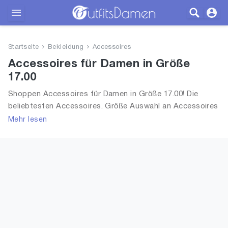
Outfits
Startseite
Bekleidung
Accessoires
Bekleidung
Accessoires für Damen in Größe
17.00
Wäsche
Shoppen Accessoires für Damen in Größe 17.00! Die
beliebtesten Accessoires. Größe Auswahl an Accessoires
Schuhe
in Größe 17.00 und alle Trends aus 2026 für Frauen!
Mehr lesen
Accessoires
SALE
Blog