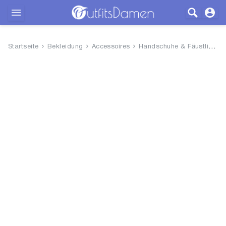
Outfits
Startseite
Bekleidung
Accessoires
Handschuhe & Fäustlinge
Bekleidung
Wäsche
Schuhe
Accessoires
SALE
Blog