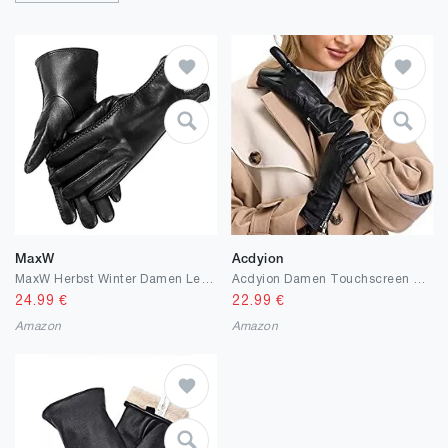
MaxW
Acdyion
MaxW Herbst Winter Damen Leder Handschuhe Schwarze Touchscreen Schafsfell Handschuhe Weich Warm Fahren Radfahren Fäustlinge
Acdyion Damen Touchscreen Lederhandschuhe Winter Elegant Echtleder Handschuhe Warme Kaschmirfutter Kaschmir Reißverschluss Tägliche Freizeit
24.99
€
22.99
€
Amazon
Amazon