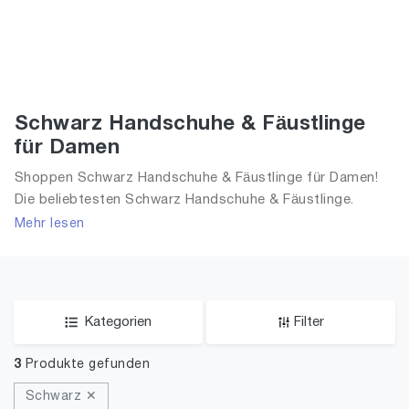
Schwarz Handschuhe & Fäustlinge
für Damen
Shoppen Schwarz Handschuhe & Fäustlinge für Damen!
Die beliebtesten Schwarz Handschuhe & Fäustlinge.
Große Auswahl an Schwarz Handschuhe & Fäustlinge und
Mehr lesen
alle Trends aus 2026 für Frauen!
Kategorien
Filter
3
Produkte gefunden
Schwarz ✕