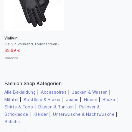
Vislivin
Vislivin Vollhand Touchscreen-Handschuhe für Damen Leder Handschuhe Warmer Winter SMS Autofahren Handschuh
33.99
€
Amazon
Fashion Shop Kategorien
|
|
|
Alle Bekleidung
Accessoires
Jacken & Westen
|
|
|
|
|
Mäntel
Kostüme & Blazer
Jeans
Hosen
Röcke
|
|
Shirts & Tops
Blusen & Tuniken
Pullover &
|
|
|
Strickmode
Kleider
Unterwäsche & Nachtwäsche
Schuhe