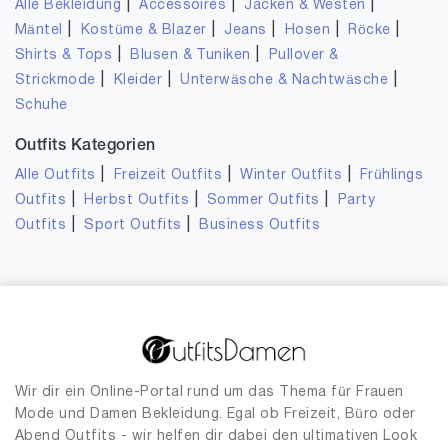
|
|
|
Alle Bekleidung
Accessoires
Jacken & Westen
|
|
|
|
|
Mäntel
Kostüme & Blazer
Jeans
Hosen
Röcke
|
|
Shirts & Tops
Blusen & Tuniken
Pullover &
|
|
|
Strickmode
Kleider
Unterwäsche & Nachtwäsche
Schuhe
Outfits Kategorien
|
|
|
Alle Outfits
Freizeit Outfits
Winter Outfits
Frühlings
|
|
|
Outfits
Herbst Outfits
Sommer Outfits
Party
|
|
Outfits
Sport Outfits
Business Outfits
Wir dir ein Online-Portal rund um das Thema für Frauen
Mode und Damen Bekleidung. Egal ob Freizeit, Büro oder
Abend Outfits - wir helfen dir dabei den ultimativen Look