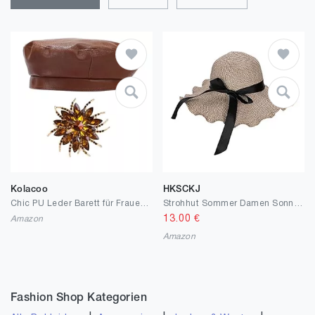
Kolacoo
HKSCKJ
Chic PU Leder Barett für Frauen, Klassische Französisch Barets Künstler Maler Kappe mit Strass Zubehör
Strohhut Sommer Damen Sonnenhut Große Krempe Anti UV Sommerhut mit Schleife Sommermütze Verstellbar Strohmütze Atmungsaktiv Strandhut Elegant Leicht Strohsonnenhut Mädchen Strand Urlaub Outdoor
13.00
€
Amazon
Amazon
Fashion Shop Kategorien