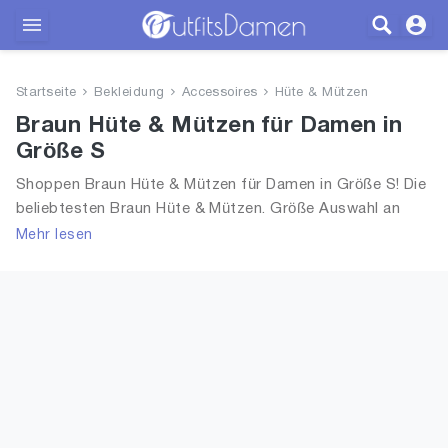
Outfits
Startseite
Bekleidung
Accessoires
Hüte & Mützen
Bekleidung
Braun Hüte & Mützen für Damen in
Größe S
Wäsche
Shoppen Braun Hüte & Mützen für Damen in Größe S! Die
beliebtesten Braun Hüte & Mützen. Größe Auswahl an
Schuhe
Braun Hüte & Mützen in Größe S und alle Trends aus 2026
Mehr lesen
für Frauen!
Accessoires
SALE
Blog