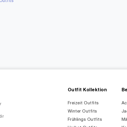
Outfits
Outfit Kollektion
Be
Freizeit Outfits
Ac
r
Winter Outfits
Ja
dir
Frühlings Outfits
Mä