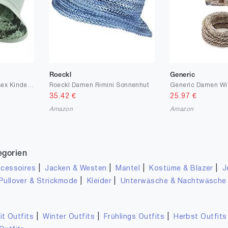
Roeckl
Generic
THE NORTH FACE Unisex Kinder Hut Class V
Roeckl Damen Rimini Sonnenhut
35.42
€
25.97
€
Amazon
Amazon
egorien
|
|
|
|
cessoires
Jacken & Westen
Mäntel
Kostüme & Blazer
J
|
|
Pullover & Strickmode
Kleider
Unterwäsche & Nachtwäsche
|
|
|
it Outfits
Winter Outfits
Frühlings Outfits
Herbst Outfits