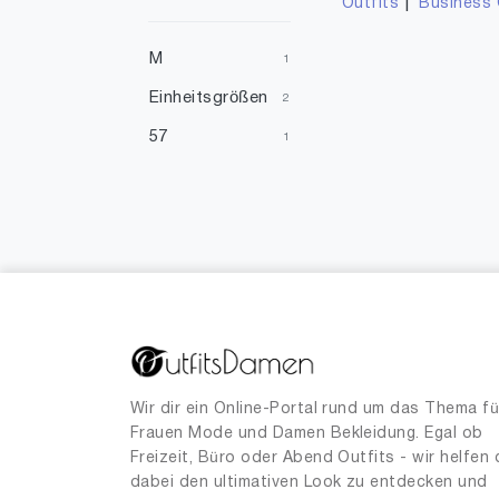
|
Outfits
Business 
Gelb
13
Violett
10
M
1
Türkis
9
Einheitsgrößen
2
Elfenbein
6
57
1
Orange
4
Gold
2
Silber
1
Wir dir ein Online-Portal rund um das Thema fü
Frauen Mode und Damen Bekleidung. Egal ob
Freizeit, Büro oder Abend Outfits - wir helfen 
dabei den ultimativen Look zu entdecken und