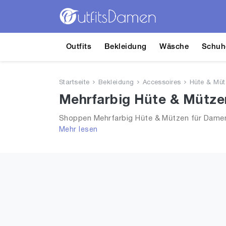
Outfits
Bekleidung
Wäsche
Schuh
Startseite
Bekleidung
Accessoires
Hüte & Müt
Mehrfarbig Hüte & Mütze
Shoppen Mehrfarbig Hüte & Mützen für Damen!
Mehr lesen
aus 2026 für Frauen!