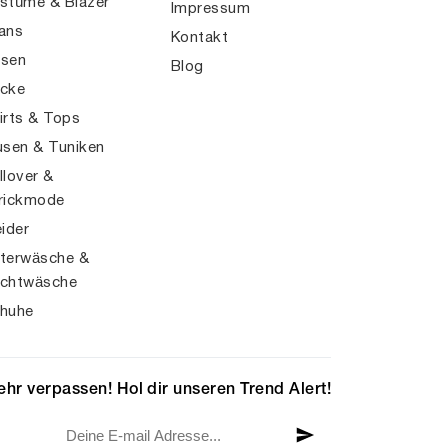
stüme & Blazer
Impressum
ans
Kontakt
sen
Blog
cke
irts & Tops
usen & Tuniken
llover &
rickmode
eider
terwäsche &
chtwäsche
huhe
hr verpassen! Hol dir unseren Trend Alert!