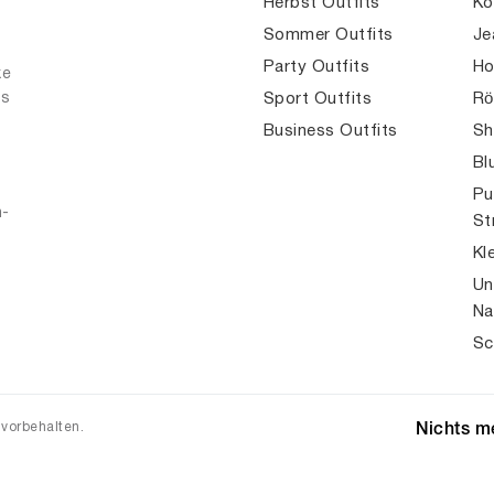
Herbst Outfits
Ko
Sommer Outfits
Je
Party Outfits
Ho
ke
es
Sport Outfits
Rö
Business Outfits
Sh
Bl
Pu
n-
St
Kl
Un
Na
Sc
 vorbehalten.
Nichts me