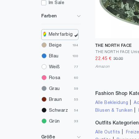
Im Sale
Farben
Mehrfarbig
4
Beige
THE NORTH FACE
194
Blau
100
22.45
€
30.00
Amazon
Weiß
77
Rosa
60
Grau
59
Fashion Shop Kat
Braun
55
|
Alle Bekleidung
Ac
|
Schwarz
Blusen & Tuniken
54
Grün
33
Outfits Kategorien
|
Rot
Alle Outfits
Freize
28
Größe