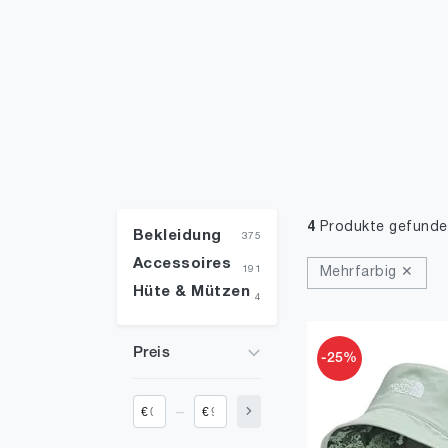
4
Produkte gefunde
Bekleidung
375
Accessoires
191
Mehrfarbig ✕
Hüte & Mützen
4
Preis
-25%
_
€
€