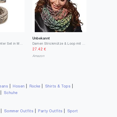
Unbekannt
Generic Damen Winter Set in Mellange II Trendige Termo Winter Set Mütze mit Kunstfell Bommel und Loopschal II Schal-Mützen-Kombi (Multicolor)
Damen Strickmütze & Loop mit großer Kombiset Kunstfell Bommel Strickset Beanie mit Fellbommel + Schlauchschal, Einheitsgröße K3
27.42
€
Amazon
|
|
|
|
eans
Hosen
Röcke
Shirts & Tops
|
Schuhe
|
|
|
Sommer Outfits
Party Outfits
Sport