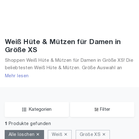
Weiß Hüte & Mützen für Damen in
Größe XS
Shoppen Weiß Hüte & Mützen für Damen in Größe XS! Die
beliebtesten Weiß Hüte & Mützen. Größe Auswahl an
Weiß Hüte & Mützen in Größe XS und alle Trends aus
Mehr lesen
2026 für Frauen!
Kategorien
Filter
1
Produkte gefunden
Alle löschen ✕
Weiß ✕
Größe XS ✕