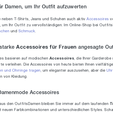
r Damen, um Ihr Outfit aufzuwerten
e neben T-Shirts, Jeans und Schuhen auch aktiv
Accessoires
ve
s
, um Ihr Outfit zu vervollständigen. Im Online-Shop bei Outfi
schen
und
Schmuck
.
sstarke
Accessoires für Frauen
angesagte Out
les basieren auf modischen
Accessoires
, die Ihrer Garderobe 
e verleihen. Die Accessoires von heute bieten Ihnen vielfälti
en und Ohrringe tragen
, um eleganter auszusehen, aber die
Uhr
en von Kleidung.
 Damenmode Accessoires
aus den OutfitsDamen bleiben Sie immer auf dem laufenden
T
 neuen Farbkombinationen und unterschiedlichen Styles. Schau