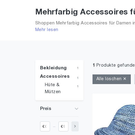
Mehrfarbig Accessoires f
Shoppen Mehrfarbig Accessoires für Damen in
Mehr lesen
und alle Trends aus 2026 für Frauen!
1
Produkte gefunde
Bekleidung
1
Accessoires
1
Alle löschen ✕
Hüte &
1
Mützen
Preis
_
€
€