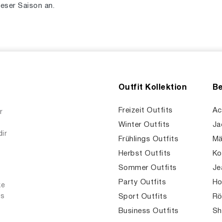
eser Saison an.
Outfit Kollektion
Be
Freizeit Outfits
Ac
r
Winter Outfits
Ja
dir
Frühlings Outfits
Mä
Herbst Outfits
Ko
Sommer Outfits
Je
Party Outfits
Ho
ke
es
Sport Outfits
Rö
Business Outfits
Sh