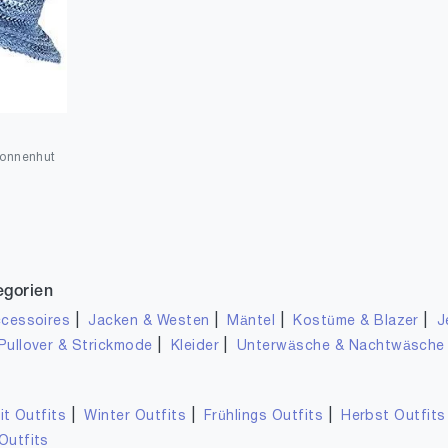
Sonnenhut
egorien
|
|
|
|
cessoires
Jacken & Westen
Mäntel
Kostüme & Blazer
J
|
|
Pullover & Strickmode
Kleider
Unterwäsche & Nachtwäsche
|
|
|
it Outfits
Winter Outfits
Frühlings Outfits
Herbst Outfits
Outfits