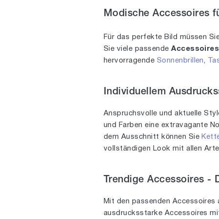
61
Modische Accessoires fü
1
63
1
Für das perfekte Bild müssen Si
64
1
Sie viele passende
Accessoire
hervorragende
Sonnenbrillen
,
Ta
75
1
90
1
Individuellem Ausdruck
100
2
Anspruchsvolle und aktuelle Sty
140
1
und Farben eine extravagante Not
dem Ausschnitt können Sie
Kett
vollständigen Look mit allen Art
Trendige Accessoires -
Mit den passenden Accessoires 
ausdrucksstarke Accessoires mit