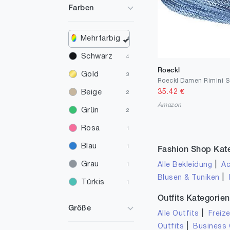
Farben
Mehrfarbig
1
Schwarz
4
Roeckl
Gold
3
Roeckl Damen Rimini 
35.42
€
Beige
2
Amazon
Grün
2
Rosa
1
Blau
1
Fashion Shop Kat
Grau
|
Alle Bekleidung
Ac
1
|
Blusen & Tuniken
Türkis
1
Outfits Kategorien
Weiß
1
Größe
|
Alle Outfits
Freize
Braun
1
|
Outfits
Business 