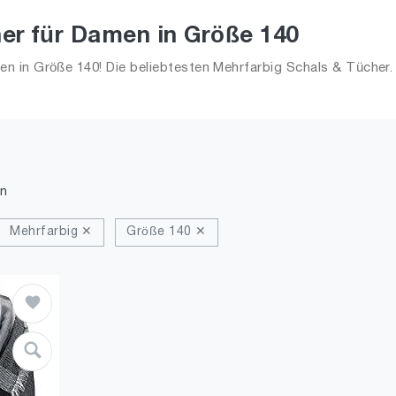
er für Damen in Größe 140
n in Größe 140! Die beliebtesten Mehrfarbig Schals & Tücher
für Frauen!
n
Mehrfarbig ✕
Größe 140 ✕