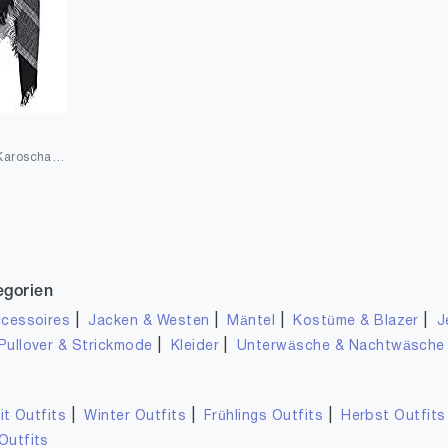
AIMTOP Damen Schal Karoschal Deckenschal Winter Schal, Imitation Kaschmir Kariert Übergroßer Quadratisch Stola Poncho Cape Warm Strickschal Karo Winterschal Herbstschal Halstuch
egorien
|
|
|
|
cessoires
Jacken & Westen
Mäntel
Kostüme & Blazer
J
|
|
Pullover & Strickmode
Kleider
Unterwäsche & Nachtwäsche
|
|
|
it Outfits
Winter Outfits
Frühlings Outfits
Herbst Outfits
Outfits