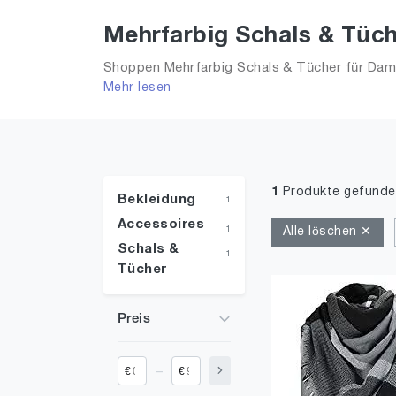
Mehrfarbig Schals & Tüch
Shoppen Mehrfarbig Schals & Tücher für Dame
Mehr lesen
Tücher in Größe 140 und alle Trends aus 2026 
1
Produkte gefunde
Bekleidung
1
Accessoires
1
Alle löschen ✕
Schals &
1
Tücher
Preis
_
€
€