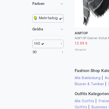
Farben
Mehrfarbig
1
Größe
AIMTOP
12.99
€
140
1
Amazon
90
1
Fashion Shop Kat
|
Alle Bekleidung
Ac
|
Blusen & Tuniken
Outfits Kategorien
|
Alle Outfits
Freize
|
Outfits
Business 