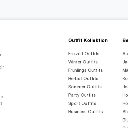
Outfit Kollektion
Be
Freizeit Outfits
Ac
r
Winter Outfits
Ja
dir
Frühlings Outfits
Mä
Herbst Outfits
Ko
Sommer Outfits
Je
Party Outfits
Ho
ke
es
Sport Outfits
Rö
Business Outfits
Sh
Bl