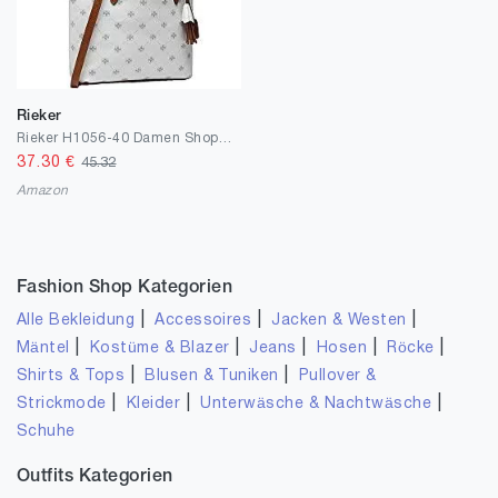
Rieker
Rieker H1056-40 Damen Shopper 40,00x27,00x10,50 cm (BxHxT)
37.30
€
45.32
Amazon
Fashion Shop Kategorien
|
|
|
Alle Bekleidung
Accessoires
Jacken & Westen
|
|
|
|
|
Mäntel
Kostüme & Blazer
Jeans
Hosen
Röcke
|
|
Shirts & Tops
Blusen & Tuniken
Pullover &
|
|
|
Strickmode
Kleider
Unterwäsche & Nachtwäsche
Schuhe
Outfits Kategorien