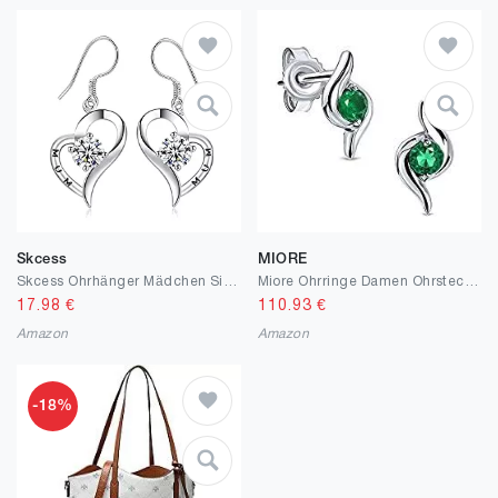
Skcess
MIORE
Skcess Ohrhänger Mädchen Silber, Tropfenohrringe Kupfer Weiß Runden Herz-Zirkon-Tropfen-Ohrringe Brautjungfer Geschenk
Miore Ohrringe Damen Ohrstecker mit Edelstein/Geburtsstein aus Weißgold 9 Karat / 375 Gold, Ohrschmuck 9 x 5 mm
17.98
€
110.93
€
Amazon
Amazon
-18%