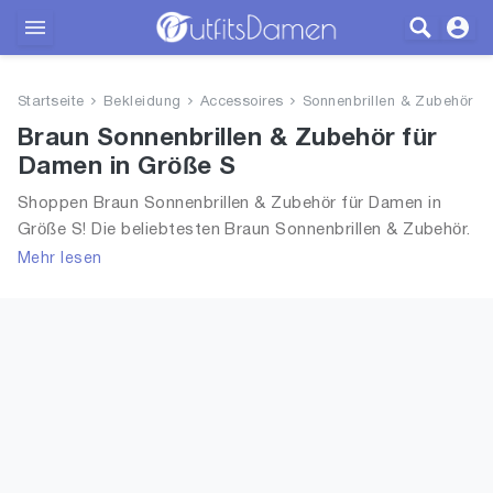
Outfits
Startseite
Bekleidung
Accessoires
Sonnenbrillen & Zubehör
Bekleidung
Braun Sonnenbrillen & Zubehör für
Damen in Größe S
Wäsche
Shoppen Braun Sonnenbrillen & Zubehör für Damen in
Größe S! Die beliebtesten Braun Sonnenbrillen & Zubehör.
Schuhe
Größe Auswahl an Braun Sonnenbrillen & Zubehör in
Mehr lesen
Größe S und alle Trends aus 2026 für Frauen!
Accessoires
SALE
Blog