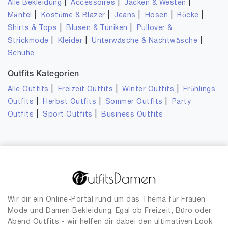
|
|
|
Alle Bekleidung
Accessoires
Jacken & Westen
|
|
|
|
|
Mäntel
Kostüme & Blazer
Jeans
Hosen
Röcke
|
|
Shirts & Tops
Blusen & Tuniken
Pullover &
|
|
|
Strickmode
Kleider
Unterwäsche & Nachtwäsche
Schuhe
Outfits Kategorien
|
|
|
Alle Outfits
Freizeit Outfits
Winter Outfits
Frühlings
|
|
|
Outfits
Herbst Outfits
Sommer Outfits
Party
|
|
Outfits
Sport Outfits
Business Outfits
Wir dir ein Online-Portal rund um das Thema für Frauen
Mode und Damen Bekleidung. Egal ob Freizeit, Büro oder
Abend Outfits - wir helfen dir dabei den ultimativen Look