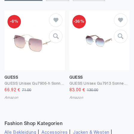
-6%
-36%
GUESS
GUESS
GUESS Unisex Gu7906-h Sonnenbrille
GUESS Unisex Gu7913 Sonnenbrille
66.92
€
83.00
€
71.00
130.00
Amazon
Amazon
Fashion Shop Kategorien
|
|
|
Alle Bekleidung
Accessoires
Jacken & Westen