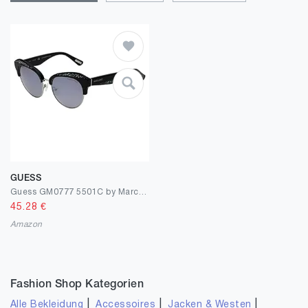
GUESS
Guess GM0777 5501C by Marciano Sonnenbrille GM0777 01C Schmetterling Sonnenbrille 55, Silber
45.28
€
Amazon
Fashion Shop Kategorien
|
|
|
Alle Bekleidung
Accessoires
Jacken & Westen