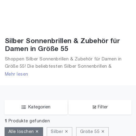
Silber Sonnenbrillen & Zubehör für
Damen in Größe 55
Shoppen Silber Sonnenbrillen & Zubehör für Damen in
Größe 55! Die beliebtesten Silber Sonnenbrillen &
Zubehör. Größe Auswahl an Silber Sonnenbrillen &
Mehr lesen
Zubehör in Größe 55 und alle Trends aus 2026 für Frauen!
Kategorien
Filter
1
Produkte gefunden
Alle löschen ✕
Silber ✕
Größe 55 ✕