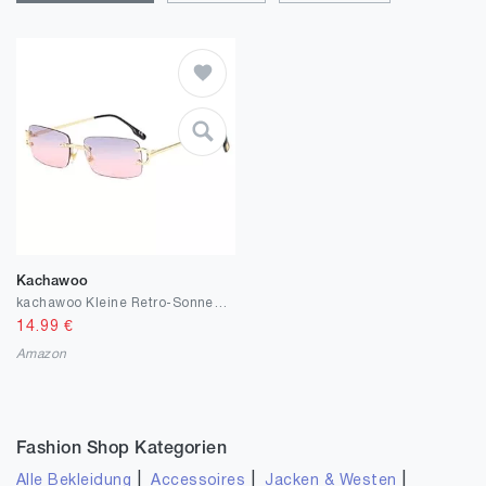
Kachawoo
kachawoo Kleine Retro-Sonnenbrille, rechteckig, randlos, Vintage, männlich, weiblich, Sonnenbrille, UV400, rahmenlose Geburtstagsgeschenke für Mädchen
14.99
€
Amazon
Fashion Shop Kategorien
|
|
|
Alle Bekleidung
Accessoires
Jacken & Westen