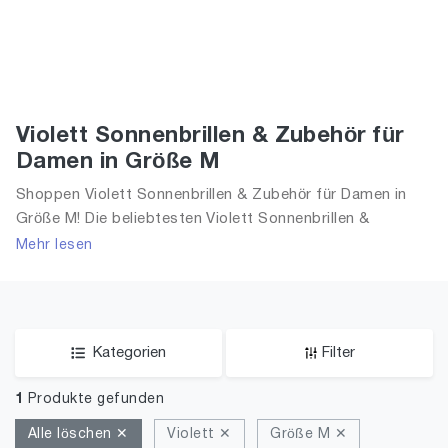
Violett Sonnenbrillen & Zubehör für
Damen in Größe M
Shoppen Violett Sonnenbrillen & Zubehör für Damen in
Größe M! Die beliebtesten Violett Sonnenbrillen &
Zubehör. Größe Auswahl an Violett Sonnenbrillen &
Mehr lesen
Zubehör in Größe M und alle Trends aus 2026 für Frauen!
Kategorien
Filter
1
Produkte gefunden
Alle löschen ✕
Violett ✕
Größe M ✕