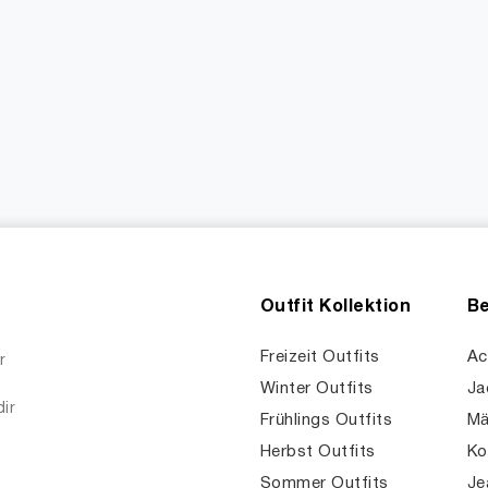
Outfit Kollektion
Be
Freizeit Outfits
Ac
r
Winter Outfits
Ja
dir
Frühlings Outfits
Mä
Herbst Outfits
Ko
Sommer Outfits
Je