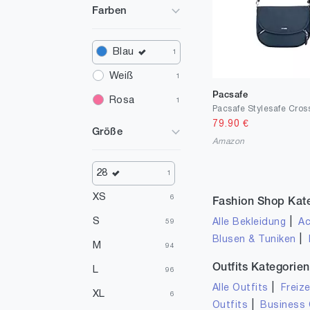
Farben
Blau
1
Weiß
1
Pacsafe
Rosa
1
79.90
€
Größe
Amazon
28
1
XS
6
Fashion Shop Kat
S
|
Alle Bekleidung
Ac
59
|
Blusen & Tuniken
M
94
Outfits Kategorien
L
96
|
Alle Outfits
Freize
XL
6
|
Outfits
Business 