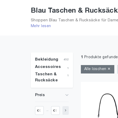
Blau Taschen & Rucksäck
Shoppen Blau Taschen & Rucksäcke für Damen
Mehr lesen
Größe 28 und alle Trends aus 2026 für Frauen!
1
Produkte gefunde
Bekleidung
452
Accessoires
1
Alle löschen ✕
Taschen &
1
Rucksäcke
Preis
_
€
€