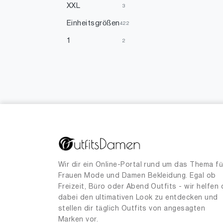
XXL
3
Einheitsgrößen
422
1
2
3
1
8
1
18
1
38
1
Wir dir ein Online-Portal rund um das Thema fü
Frauen Mode und Damen Bekleidung. Egal ob
Freizeit, Büro oder Abend Outfits - wir helfen 
dabei den ultimativen Look zu entdecken und
stellen dir täglich Outfits von angesagten
Marken vor.