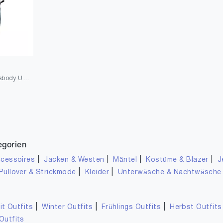
Pacsafe Stylesafe Crossbody Umhängetasche, kleine Anti-Diebstahl Tasche für Damen, Schultertasche mit Diebstahlschutz, Sicherheits-Features - 4 Liter, Uni
egorien
|
|
|
|
cessoires
Jacken & Westen
Mäntel
Kostüme & Blazer
J
|
|
Pullover & Strickmode
Kleider
Unterwäsche & Nachtwäsche
|
|
|
it Outfits
Winter Outfits
Frühlings Outfits
Herbst Outfits
Outfits