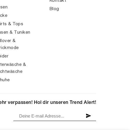
Kontakt
sen
Blog
cke
irts & Tops
usen & Tuniken
llover &
rickmode
eider
terwäsche &
chtwäsche
huhe
hr verpassen! Hol dir unseren Trend Alert!