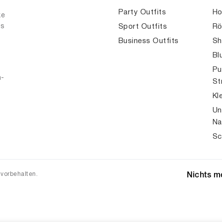
Party Outfits
Ho
ke
es
Sport Outfits
Rö
Business Outfits
Sh
Bl
Pu
n-
St
Kl
Un
Na
Sc
 vorbehalten.
Nichts me