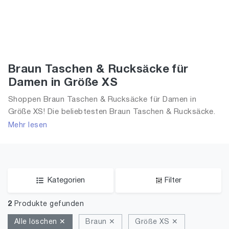
Braun Taschen & Rucksäcke für
Damen in Größe XS
Shoppen Braun Taschen & Rucksäcke für Damen in
Größe XS! Die beliebtesten Braun Taschen & Rucksäcke.
Größe Auswahl an Braun Taschen & Rucksäcke in Größe
Mehr lesen
XS und alle Trends aus 2026 für Frauen!
Kategorien
Filter
2
Produkte gefunden
Alle löschen ✕
Braun ✕
Größe XS ✕