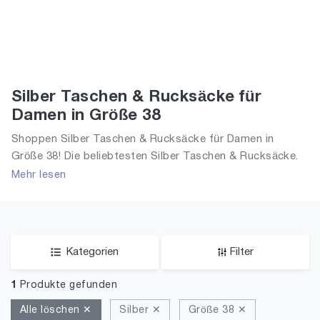
Silber Taschen & Rucksäcke für
Damen in Größe 38
Shoppen Silber Taschen & Rucksäcke für Damen in
Größe 38! Die beliebtesten Silber Taschen & Rucksäcke.
Größe Auswahl an Silber Taschen & Rucksäcke in Größe
Mehr lesen
38 und alle Trends aus 2026 für Frauen!
Kategorien
Filter
1
Produkte gefunden
Alle löschen ✕
Silber ✕
Größe 38 ✕