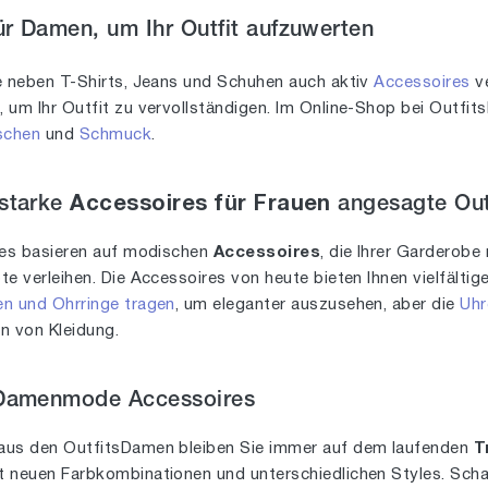
r Damen, um Ihr Outfit aufzuwerten
e neben T-Shirts, Jeans und Schuhen auch aktiv
Accessoires
ve
s
, um Ihr Outfit zu vervollständigen. Im Online-Shop bei Outfi
schen
und
Schmuck
.
sstarke
Accessoires für Frauen
angesagte Out
les basieren auf modischen
Accessoires
, die Ihrer Garderobe 
e verleihen. Die Accessoires von heute bieten Ihnen vielfälti
en und Ohrringe tragen
, um eleganter auszusehen, aber die
Uhr
en von Kleidung.
 Damenmode Accessoires
aus den OutfitsDamen bleiben Sie immer auf dem laufenden
T
 neuen Farbkombinationen und unterschiedlichen Styles. Schau