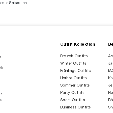
eser Saison an.
Outfit Kollektion
Be
Freizeit Outfits
Ac
r
Winter Outfits
Ja
dir
Frühlings Outfits
Mä
Herbst Outfits
Ko
Sommer Outfits
Je
Party Outfits
Ho
ke
es
Sport Outfits
Rö
Business Outfits
Sh