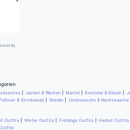
Guess GM0785 5192X Guess By Marciano Sonnenbrille Gm0785 92X 51 Cateye Sonnenbrille 51, Türkis
egorien
|
|
|
|
cessoires
Jacken & Westen
Mäntel
Kostüme & Blazer
J
|
|
Pullover & Strickmode
Kleider
Unterwäsche & Nachtwäsche
|
|
|
it Outfits
Winter Outfits
Frühlings Outfits
Herbst Outfits
Outfits