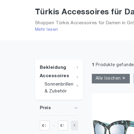
Türkis Accessoires für D
Shoppen Türkis Accessoires für Damen in Größ
Mehr lesen
Trends aus 2026 für Frauen!
1
Produkte gefunde
Bekleidung
1
Accessoires
1
Alle löschen ✕
Sonnenbrillen
1
& Zubehör
Preis
_
€
€