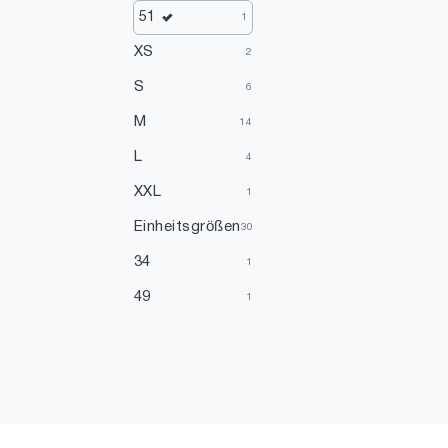
Grau
1
51
1
XS
2
S
6
M
14
L
4
XXL
1
Einheitsgrößen
30
34
1
49
1
52
1
56
1
57
1
58
1