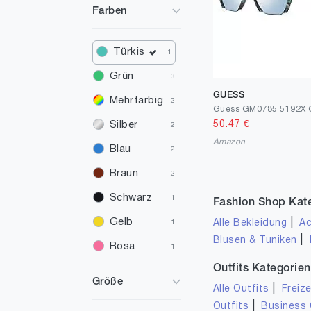
Farben
Türkis
1
Grün
3
GUESS
Mehrfarbig
2
50.47
€
Silber
2
Amazon
Blau
2
Braun
2
Schwarz
1
Fashion Shop Kat
Gelb
|
Alle Bekleidung
Ac
1
|
Blusen & Tuniken
Rosa
1
Outfits Kategorien
Gold
1
Größe
|
Alle Outfits
Freize
Beige
1
|
Outfits
Business 