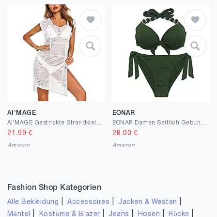
AI'MAGE
EONAR
AI'MAGE Gestrickte Strandkleid Damen Bikini Cover-Ups ärmellos Strandponcho Sommer Bademode Strandurlaub Badeanzug Sexy Cutout Tunika
EONAR Damen Seitlich Gebunden Bikini-Sets Abnehmbar Bademode Push-up Bikinioberteil mit Nackenträger
21.99
€
28.00
€
Amazon
Amazon
Fashion Shop Kategorien
|
|
|
Alle Bekleidung
Accessoires
Jacken & Westen
|
|
|
|
|
Mäntel
Kostüme & Blazer
Jeans
Hosen
Röcke