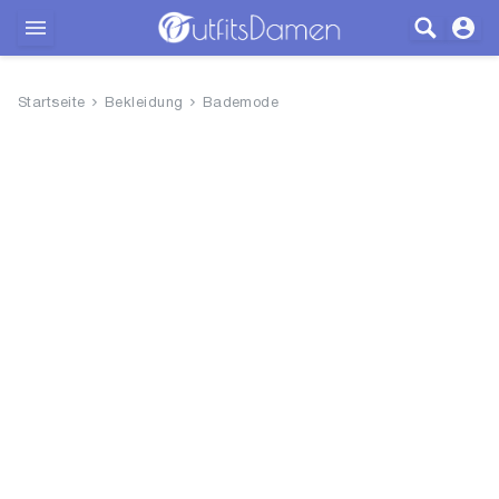
Outfits
Startseite
Bekleidung
Bademode
Bekleidung
Wäsche
Schuhe
Accessoires
SALE
Blog