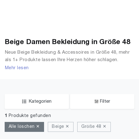
Beige Damen Bekleidung in Größe 48
Neue Beige Bekleidung & Accessoires in Größe 48, mehr
als 1+ Produkte lassen Ihre Herzen höher schlagen.
Entdecken Sie unsere Auswahl an Tops, T-Shirts,
Mehr lesen
Accessoires, Unterwäsche & Dessous, Streetwear,
Jacken, Mäntel & Westen und mehr.
Kategorien
Filter
1
Produkte gefunden
Alle löschen ✕
Beige ✕
Größe 48 ✕