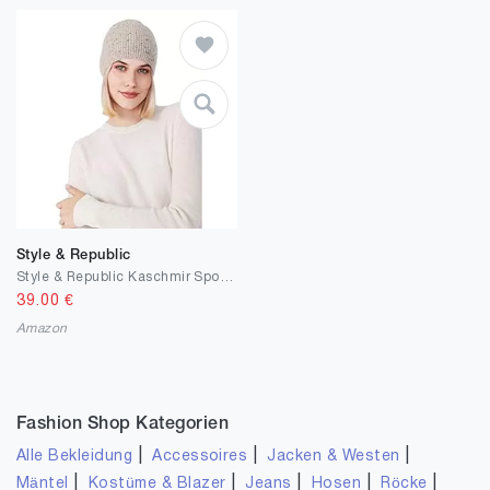
Style & Republic
Style & Republic Kaschmir Sport Mütze-Beanie Damen aus 100% Cashmere - Dein kuscheliger Premium Beanie für stilvolle Herbst- & Winter-Momente
39.00
€
Amazon
Fashion Shop Kategorien
|
|
|
Alle Bekleidung
Accessoires
Jacken & Westen
|
|
|
|
|
Mäntel
Kostüme & Blazer
Jeans
Hosen
Röcke