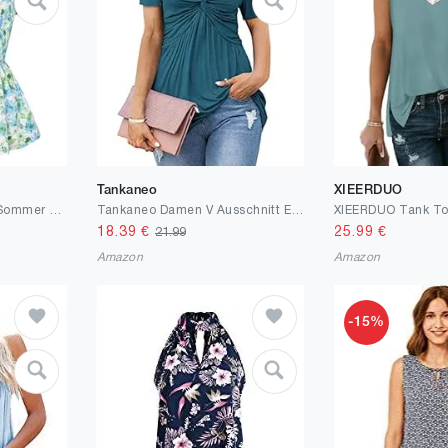
Tankaneo
XIEERDUO
GRACE KARIN Damen Sommer Trägertop Ärmellos V-Ausschnitt Blumen Tank Top Lässig Oberteil mit Rüschen
Tankaneo Damen V Ausschnitt Elegant Blusenshirt Front Knotted T-Shirt Kurzarm Dame Tunika Blusen Tops Oberteile
18.39
€
25.99
€
21.99
Amazon
Amazon
-15%