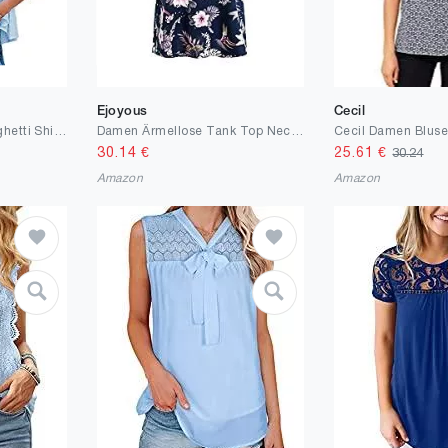
Ejoyous
Cecil
Damen Camisoles Spaghetti Shirt Damen V-Ausschnitt Shirt Spitzenbesatz Elegantes Shirt Lose A-Linie Ärmelloses Top
Damen Ärmellose Tank Top Neckholder Chiffon Bluse T Shirt Lose Bluse Elegant Weste Sommer Tops Shirts Sommer Oberteile
Cecil Damen Blus
30.14
€
25.61
€
30.24
Amazon
Amazon