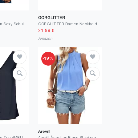
GORGLITTER
Spitze Bluse Damen Sexy Schulterfrei Tshirt V-Ausschnitt Oberteile Sommer Einfarbig Tops Große Größen Pullover Kurzarm Shirt Locker Longbluse Leicht T-Shirt Lange Tunika T-Shirts Streetwear
GORGLITTER Damen Neckholder Trägertop Rückenfreies Oberteil Stretch Tops Crop Top mit Kontrast Spitzen
21.99
€
Amazon
-19%
Arevill
VERO MODA Female Top VMBUMPY Top
Arevill Ärmellos Bluse Stehkragen Weste Plissee Elegant Oberteile Einfarbig Chiffon Lässige Tunika Tops