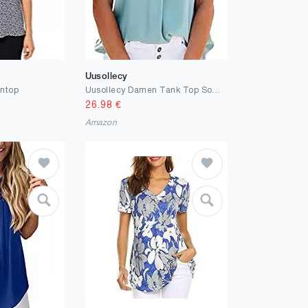
Uusollecy
entop
Uusollecy Damen Tank Top Sommer Ärmellose Chiffon Blusentop Spitzen V-Ausschnitt Weste Top Casual Shirt Tops Bluse
26.98
€
Amazon