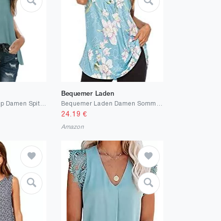
Bequemer Laden
XIEERDUO Tank Top Damen Spitzen Top Sommer Oberteile V Ausschnitt Shirt Elegant Ärmellos Bluse
Bequemer Laden Damen Sommer Casual Tank Top Ärmellose T Shirt Knopfleiste Bluse Lose Oberteile Tunika Shirt Top mit Plissee
24.19
€
Amazon