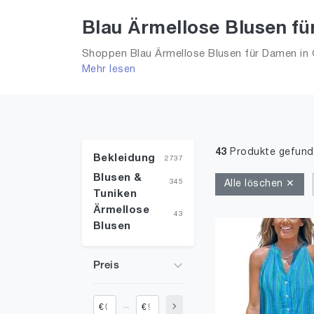
Blau Ärmellose Blusen f
Shoppen Blau Ärmellose Blusen für Damen in 
Mehr lesen
alle Trends aus 2026 für Frauen!
43
Produkte gefun
Bekleidung
2737
Blusen &
345
Alle löschen ✕
Tuniken
Ärmellose
43
Blusen
Preis
_
€
€