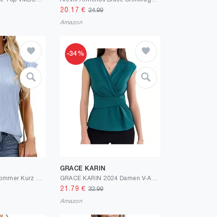
20.17
€
24.99
Amazon
-34%
GRACE KARIN
BellaDila Damen Sommer Kurz Fledermausärmel T Shirt Locker Top Rundhals Oberteile Elegant Tunika Tshirt Bluse 2024
GRACE KARIN 2024 Damen V-Ausschnitt Ärmellos Wickelbluse Sommer Casual Arbeit Tank Top Elegant Business Slim Fit Shirt
21.79
€
32.99
Amazon