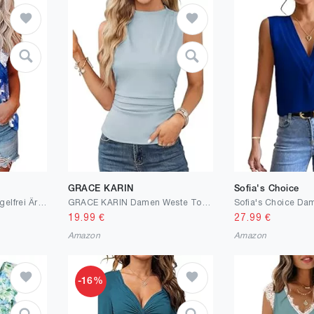
GRACE KARIN
Sofia's Choice
Tank Top Damen Ist Bügelfrei Ärmellose Blusen Sommer Lässiges Basic Oberteile
GRACE KARIN Damen Weste Tops Halbhoher Ausschnitt Ärmelloses Weste Slimfit Lässiges Business Bluse
19.99
€
27.99
€
Amazon
Amazon
-16%