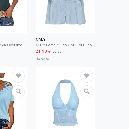
ONLY
Musselin Bluse Damen Oversized Button-Down Sommerbluse Elegant V Ausschnitt Leinenbluse GroßE GrößEn Bluse Kurzarm T-Shirts Baggy Kleidung Musselin Hemd Solide Top Hohe Taille betont die Beine
ONLY Female Top ONLRIAN Top
21.90
€
26.99
Amazon