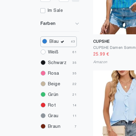
Im Sale
Farben
Blau
CUPSHE
43
Weiß
61
25.99
€
Amazon
Schwarz
35
Rosa
35
Beige
22
Grün
21
Rot
14
Grau
11
Braun
7