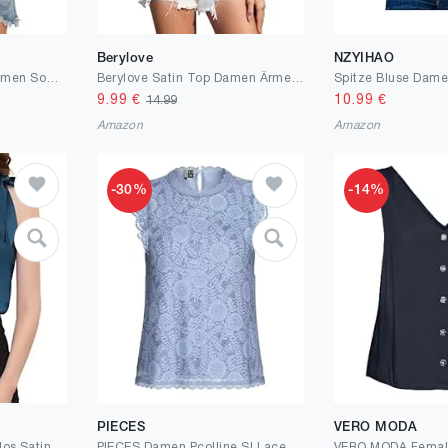
Berylove
NZYIHAO
ROFUSSO Tank Top Damen Sommer V-Ausschnitt Ärmellos Oberteile Elegant Bluse Tank Top Casual Business Shirt Strand Vest Tops
Berylove Satin Top Damen Ärmellose Oberteil Elegant V Ausschnitt Satinbluse
9.99
€
10.99
€
14.99
Amazon
Amazon
-30%
-14%
PIECES
VERO MODA
Allegra K Damen Ärmellos Satin Top Elegant Rüschen Stehkragen Bluse Schleife Oberteil
PIECES Damen Pcolline Sl Lace Top Noos Bc Spitzentop