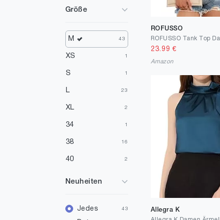
Orange
4
Größe
Mehrfarbig
4
ROFUSSO
Gelb
3
M
43
23.99
€
Silber
3
XS
1
Amazon
Gold
3
S
1
Violett
2
L
23
Elfenbein
1
XL
2
Pink
1
34
1
38
16
40
2
Neuheiten
Jedes
43
Allegra K