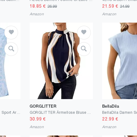
18.85
€
21.59
€
26.99
24.99
Amazon
Amazon
GORGLITTER
BellaDila
MoFiz Tank Top Damen Sport Armellose Poloshirt T Shirt Bluse mit Reißverschluss
GORGLITTER Ärmellose Bluse Mit Farbblock Damen Bluse Blusentop Mit Schleife Sommer Blusenshirt
30.99
€
22.99
€
Amazon
Amazon