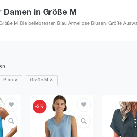
ür Damen in Größe M
Größe M! Die beliebtesten Blau Ärmellose Blusen. Größe Auswa
den
Blau ✕
Größe M ✕
-5%