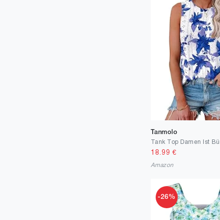
Tanmolo
18.99
€
Amazon
-26%