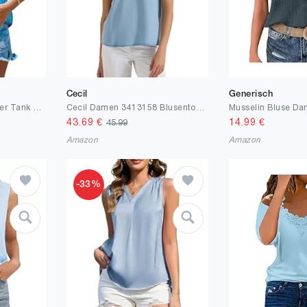
Cecil
Generisch
CUPSHE Damen Sommer Tank Top Gestreiftes Ärmelloses V-Ausschnitt Blusen Lässig Oberteile Basic Vest
Cecil Damen 3413158 Blusentop im Denim-Look mit V-Neck (1er Pack)
43.69
€
14.99
€
45.99
Amazon
Amazon
-33%