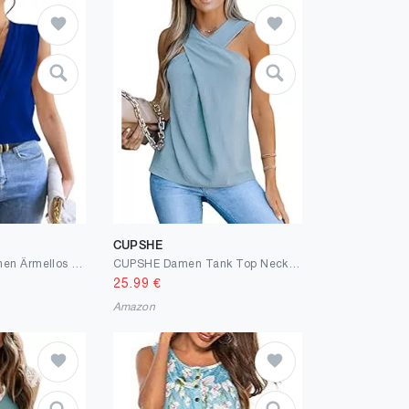
CUPSHE
Sofia's Choice Damen Ärmellos V Ausschnitt Tank Top Plissiertem Ausschnitt Bluse Blau M
CUPSHE Damen Tank Top Neckholder Criss Cross Ärmellose Oberteile Sommer Lässig Cami Tee Bluse Shirt Vest Tops
25.99
€
Amazon