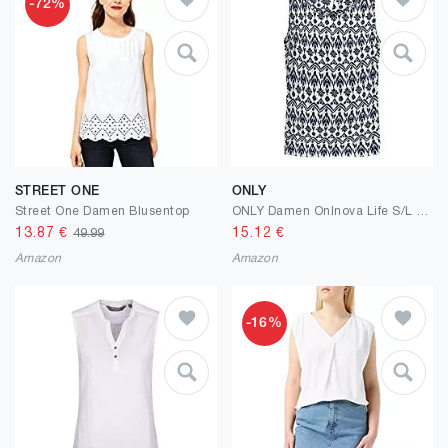
-72%
STREET ONE
ONLY
Street One Damen Blusentop
ONLY Damen Onlnova Life S/L AOP Ptm Top
13.87
€
15.12
€
49.99
Amazon
Amazon
-16%