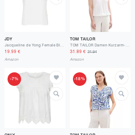
JDY
TOM TAILOR
Jacqueline de Yong Female Bluse JDYLION Bluse
TOM TAILOR Damen Kurzarm-Bluse mit Muster
19.99
€
31.89
€
31.94
Amazon
Amazon
-7%
-18%