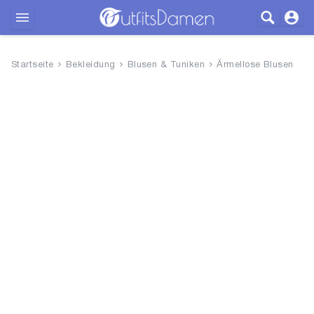
Outfits
Startseite
Bekleidung
Blusen & Tuniken
Ärmellose Blusen
Bekleidung
Wäsche
Schuhe
Accessoires
SALE
Blog