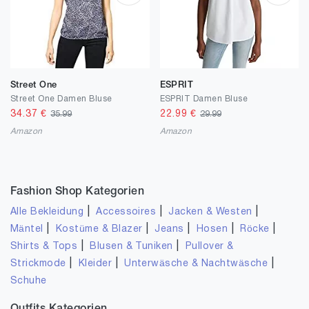
Street One
ESPRIT
Street One Damen Bluse
ESPRIT Damen Bluse
34.37
€
22.99
€
35.99
29.99
Amazon
Amazon
Fashion Shop Kategorien
|
|
|
Alle Bekleidung
Accessoires
Jacken & Westen
|
|
|
|
|
Mäntel
Kostüme & Blazer
Jeans
Hosen
Röcke
|
|
Shirts & Tops
Blusen & Tuniken
Pullover &
|
|
|
Strickmode
Kleider
Unterwäsche & Nachtwäsche
Schuhe