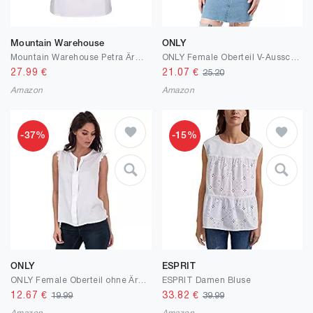
Mountain Warehouse
ONLY
Mountain Warehouse Petra Ärmelloses Damenhemd - Sommeroberteil aus 100% Baumwolle, leichtes Damenhemd, atmungsaktive und waschmaschinenfeste Bluse
ONLY Female Oberteil V-Ausschnitt
27.99
€
21.07
€
25.20
Amazon
Amazon
-37%
-15%
ONLY
ESPRIT
ONLY Female Oberteil ohne Ärmel Detailliertes
ESPRIT Damen Bluse
12.67
€
33.82
€
19.99
39.99