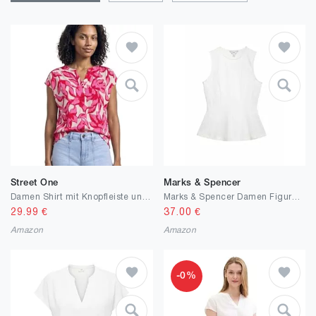
Street One
Marks & Spencer
Damen Shirt mit Knopfleiste und Print
Marks & Spencer Damen Figurbetontes Ärmelloses Schößchen-Top – Mit Stretch
29.99
€
37.00
€
Amazon
Amazon
-0%