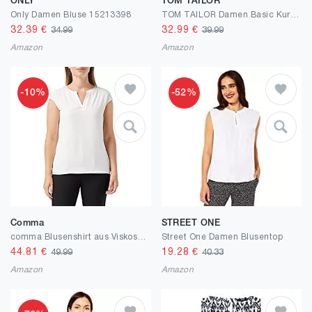
ONLY
TOM TAILOR
Only Damen Bluse 15213398
TOM TAILOR Damen Basic Kurzarm-Bluse mit Allover Print
32.39
€
32.99
€
34.99
39.99
Amazon
Amazon
-10%
-52%
Comma
STREET ONE
comma Blusenshirt aus Viskosemix
Street One Damen Blusentop
44.81
€
19.28
€
49.99
40.33
Amazon
Amazon