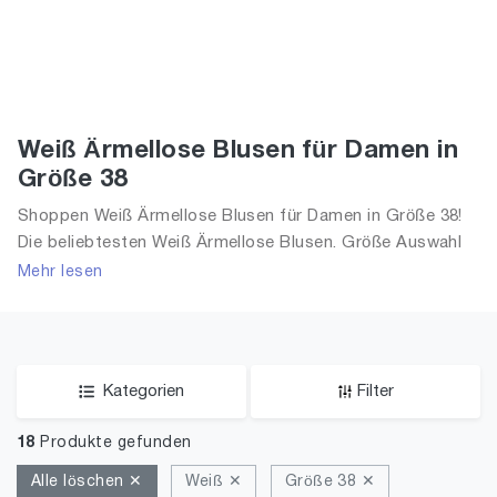
Weiß Ärmellose Blusen für Damen in
Größe 38
Shoppen Weiß Ärmellose Blusen für Damen in Größe 38!
Die beliebtesten Weiß Ärmellose Blusen. Größe Auswahl
an Weiß Ärmellose Blusen in Größe 38 und alle Trends aus
Mehr lesen
2026 für Frauen!
Kategorien
Filter
18
Produkte gefunden
Alle löschen ✕
Weiß ✕
Größe 38 ✕