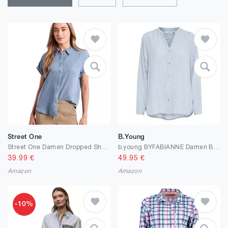
Street One
B.young
Street One Damen Dropped Shoulder Hemdbluse im Denim-Look
b.young BYFABIANNE Damen Bluse Hemdbluse Langarm mit V-Ausschnitt
39.99
€
49.95
€
Amazon
Amazon
-10%