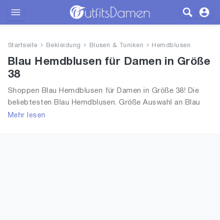
Outfits
Startseite
Bekleidung
Blusen & Tuniken
Hemdblusen
Bekleidung
Blau Hemdblusen für Damen in Größe
38
Wäsche
Shoppen Blau Hemdblusen für Damen in Größe 38! Die
beliebtesten Blau Hemdblusen. Größe Auswahl an Blau
Schuhe
Hemdblusen in Größe 38 und alle Trends aus 2026 für
Mehr lesen
Frauen!
Accessoires
SALE
Blog