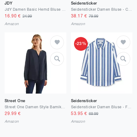
JDY
Seidensticker
JdY Damen Basic Hemd Bluse Langarm Business Tunika Shirt Classic Regular Fit Stretch Oberteil JDYMIO
Seidensticker Damen Bluse - City Bluse - Bügelfrei - Kelchkragenbluse - Slim Fit - Langarm - 100% Baumwolle
16.90
€
38.17
€
24.99
79.99
Amazon
Amazon
-23%
Street One
Seidensticker
Street One Damen Style Bamika Bluse
Seidensticker Damen Bluse - Fashion Bluse - Regular Fit - tailliert- Hemd Blusen Kragen - Bügelleicht - Langarm
29.99
€
53.95
€
69.99
Amazon
Amazon