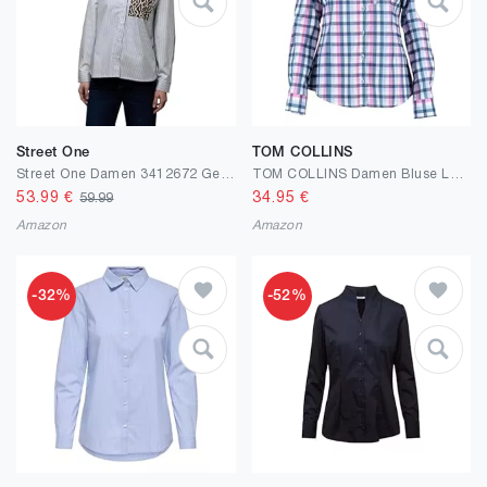
Street One
TOM COLLINS
Street One Damen 3412672 Gestreifte Hemdbluse (1er Pack)
TOM COLLINS Damen Bluse Langarm Freizeitbluse mit Haifischkragen Snuko
53.99
€
34.95
€
59.99
Amazon
Amazon
-32%
-52%