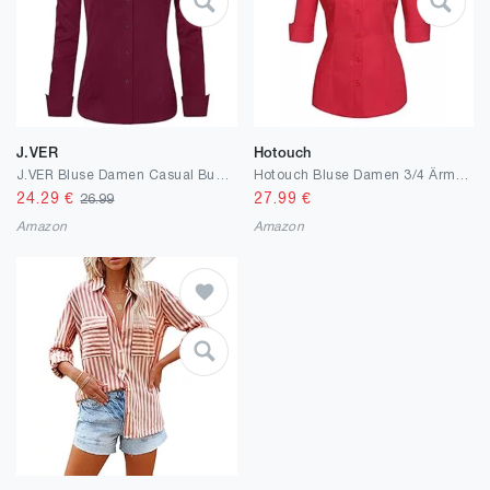
J.VER
Hotouch
J.VER Bluse Damen Casual Business Bluse Damen Button Down Shirts Klassische Langarm Kragen Tops Bügelleichtes Modern Oberteil
Hotouch Bluse Damen 3/4 Ärmel Büroblusen Slim Fit Hemd Baumwolle Hemdbluse Basic Shirt mit Knopleiste Kurzarm Oberteile V-Ausschnitt Blusenshirt Tops XS-XXL
24.29
€
27.99
€
26.99
Amazon
Amazon