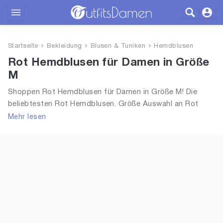
Outfits
Startseite
Bekleidung
Blusen & Tuniken
Hemdblusen
Bekleidung
Rot Hemdblusen für Damen in Größe
M
Wäsche
Shoppen Rot Hemdblusen für Damen in Größe M! Die
beliebtesten Rot Hemdblusen. Größe Auswahl an Rot
Schuhe
Hemdblusen in Größe M und alle Trends aus 2026 für
Mehr lesen
Frauen!
Accessoires
SALE
Blog