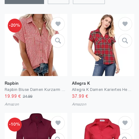
-20%
Rapbin
Allegra K
Rapbin Bluse Damen Kurzarm Hemdbluse V-Ausschnitt Sommer Lässiges Tunika Locker Blusenshirt Elegant Oberteile mit Knopfleiste und Tasche
Allegra K Damen Kariertes Hemd Shirt Kariert Kurzarm Classic Oberteil mit Taschen Karo Bluse
19.99
€
37.99
€
24.99
Amazon
Amazon
-10%