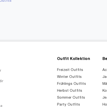
Outfits
Outfit Kollektion
Be
Freizeit Outfits
Ac
r
Winter Outfits
Ja
dir
Frühlings Outfits
Mä
Herbst Outfits
Ko
Sommer Outfits
Je
Party Outfits
Ho
ke