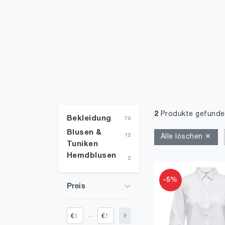
2
Produkte gefunde
Bekleidung
70
Blusen &
12
Alle löschen ✕
Tuniken
Hemdblusen
2
-5%
Preis
_
€
€