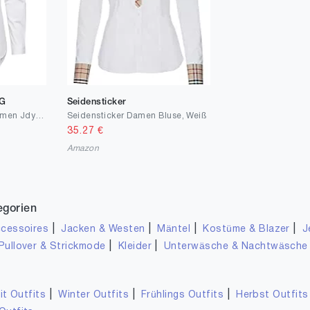
NG
Seidensticker
Jacqueline de Yong Damen Jdymio L/S Shirt WVN Noos Bluse (1er Pack)
Seidensticker Damen Bluse, Weiß
35.27
€
Amazon
egorien
|
|
|
|
cessoires
Jacken & Westen
Mäntel
Kostüme & Blazer
J
|
|
Pullover & Strickmode
Kleider
Unterwäsche & Nachtwäsche
|
|
|
it Outfits
Winter Outfits
Frühlings Outfits
Herbst Outfits