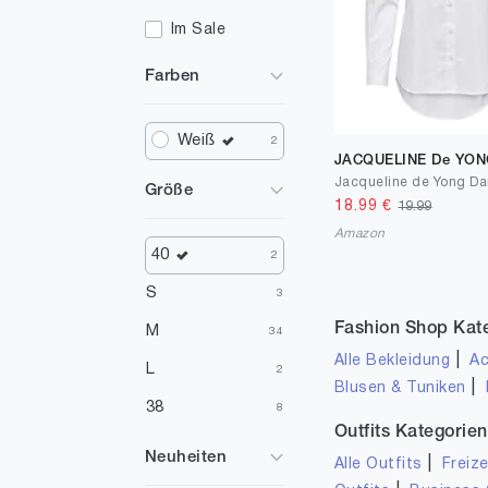
Im Sale
Farben
Weiß
2
JACQUELINE De YO
Größe
18.99
€
19.99
Amazon
40
2
S
3
Fashion Shop Kat
M
34
|
Alle Bekleidung
Ac
L
2
|
Blusen & Tuniken
38
8
Outfits Kategorien
Neuheiten
|
Alle Outfits
Freize