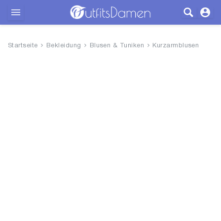
Outfits
Startseite
Bekleidung
Blusen & Tuniken
Kurzarmblusen
Bekleidung
Wäsche
Schuhe
Accessoires
SALE
Blog