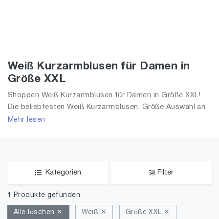
Weiß Kurzarmblusen für Damen in
Größe XXL
Shoppen Weiß Kurzarmblusen für Damen in Größe XXL!
Die beliebtesten Weiß Kurzarmblusen. Größe Auswahl an
Weiß Kurzarmblusen in Größe XXL und alle Trends aus
Mehr lesen
2026 für Frauen!
Kategorien
Filter
1
Produkte gefunden
Alle löschen ✕
Weiß ✕
Größe XXL ✕