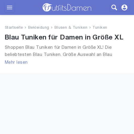
Outfits
Startseite
Bekleidung
Blusen & Tuniken
Tuniken
Bekleidung
Blau Tuniken für Damen in Größe XL
Shoppen Blau Tuniken für Damen in Größe XL! Die
Wäsche
beliebtesten Blau Tuniken. Größe Auswahl an Blau
Tuniken in Größe XL und alle Trends aus 2026 für Frauen!
Mehr lesen
Schuhe
Accessoires
SALE
Blog