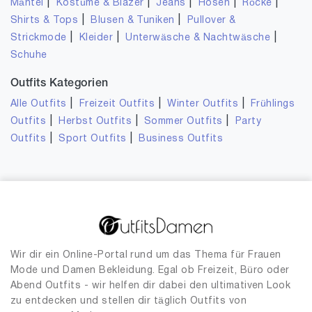
|
|
|
|
|
Mäntel
Kostüme & Blazer
Jeans
Hosen
Röcke
|
|
Shirts & Tops
Blusen & Tuniken
Pullover &
|
|
|
Strickmode
Kleider
Unterwäsche & Nachtwäsche
Schuhe
Outfits Kategorien
|
|
|
Alle Outfits
Freizeit Outfits
Winter Outfits
Frühlings
|
|
|
Outfits
Herbst Outfits
Sommer Outfits
Party
|
|
Outfits
Sport Outfits
Business Outfits
Wir dir ein Online-Portal rund um das Thema für Frauen
Mode und Damen Bekleidung. Egal ob Freizeit, Büro oder
Abend Outfits - wir helfen dir dabei den ultimativen Look
zu entdecken und stellen dir täglich Outfits von