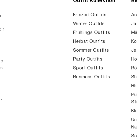
Outfit Kollektion
Be
Freizeit Outfits
Ac
r
Winter Outfits
Ja
dir
Frühlings Outfits
Mä
Herbst Outfits
Ko
Sommer Outfits
Je
Party Outfits
Ho
ke
es
Sport Outfits
Rö
Business Outfits
Sh
Bl
Pu
n-
St
Kl
Un
Na
Sc