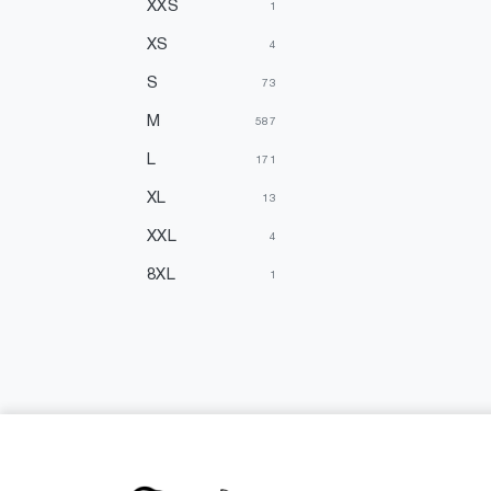
XXS
1
XS
4
S
73
M
587
L
171
XL
13
XXL
4
8XL
1
Einheitsgrößen
295
XXXS
2
1
3
2
1
+3.00
1