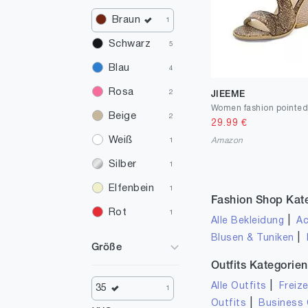
Braun
1
Schwarz
5
Blau
4
Rosa
2
JIEEME
Beige
2
29.99
€
Weiß
Amazon
1
Silber
1
Elfenbein
1
Fashion Shop Kat
Rot
1
|
Alle Bekleidung
Ac
Grün
|
Blusen & Tuniken
1
Größe
Grau
1
Outfits Kategorien
Gold
|
Alle Outfits
Freize
1
35
1
|
Outfits
Business 