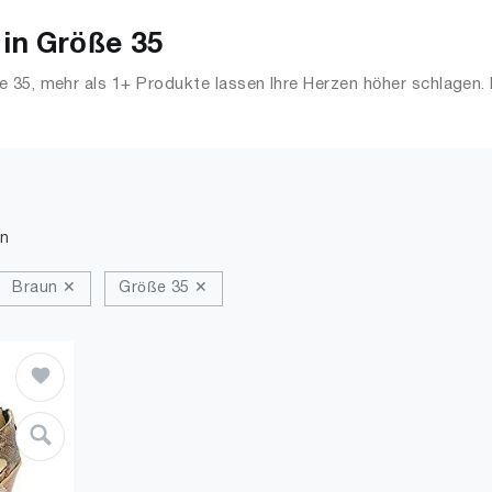
in Größe 35
 35, mehr als 1+ Produkte lassen Ihre Herzen höher schlagen.
 Streetwear, Jacken, Mäntel & Westen und mehr.
n
Braun ✕
Größe 35 ✕