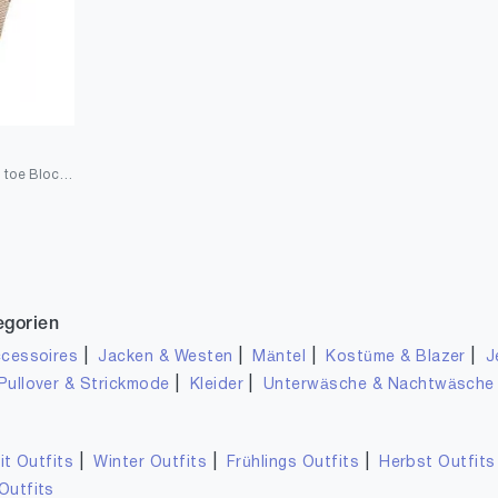
Women fashion pointed toe Block heel zip high heel with 10 cm easy walking casual sandals for women big size
egorien
|
|
|
|
cessoires
Jacken & Westen
Mäntel
Kostüme & Blazer
J
|
|
Pullover & Strickmode
Kleider
Unterwäsche & Nachtwäsche
|
|
|
it Outfits
Winter Outfits
Frühlings Outfits
Herbst Outfits
Outfits