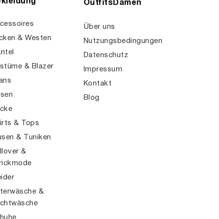
kleidung
OutfitsDamen
cessoires
Über uns
cken & Westen
Nutzungsbedingungen
ntel
Datenschutz
stüme & Blazer
Impressum
ans
Kontakt
sen
Blog
cke
irts & Tops
usen & Tuniken
llover &
rickmode
eider
terwäsche &
chtwäsche
huhe