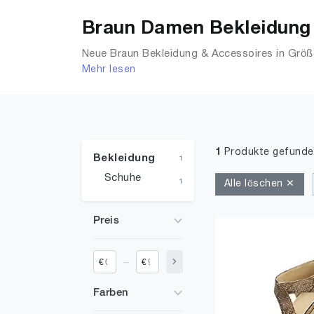
Braun Damen Bekleidung 
Neue Braun Bekleidung & Accessoires in Größe
Mehr lesen
Shirts, Accessoires, Unterwäsche & Dessous,
1
Produkte gefunde
Bekleidung
1
Schuhe
1
Alle löschen ✕
Preis
_
€
€
Farben