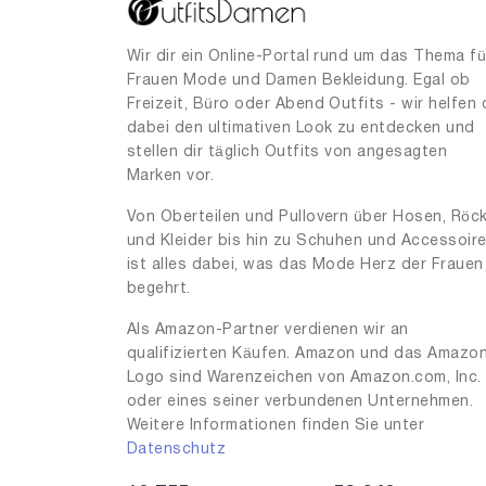
9
1
18
2
Wir dir ein Online-Portal rund um das Thema fü
Frauen Mode und Damen Bekleidung. Egal ob
23
1
Freizeit, Büro oder Abend Outfits - wir helfen 
26
dabei den ultimativen Look zu entdecken und
2
stellen dir täglich Outfits von angesagten
27
2
Marken vor.
28
5
Von Oberteilen und Pullovern über Hosen, Röc
und Kleider bis hin zu Schuhen und Accessoir
30
1
ist alles dabei, was das Mode Herz der Frauen
32
2
begehrt.
34
4
Als Amazon-Partner verdienen wir an
qualifizierten Käufen. Amazon und das Amazo
36
18
Logo sind Warenzeichen von Amazon.com, Inc.
36.5
1
oder eines seiner verbundenen Unternehmen.
Weitere Informationen finden Sie unter
37.5
6
Datenschutz
37
41