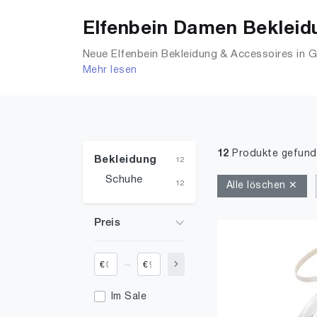
Elfenbein Damen Bekleidu
Neue Elfenbein Bekleidung & Accessoires in G
Mehr lesen
T-Shirts, Accessoires, Unterwäsche & Dessou
12
Produkte gefun
Bekleidung
12
Schuhe
12
Alle löschen ✕
Preis
_
€
€
Im Sale