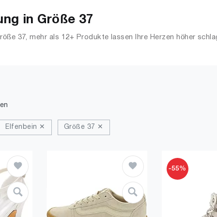
ng in Größe 37
röße 37, mehr als 12+ Produkte lassen Ihre Herzen höher schl
s, Streetwear, Jacken, Mäntel & Westen und mehr.
den
Elfenbein ✕
Größe 37 ✕
-55%