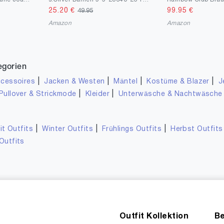
25.20
€
99.95
€
49.95
Amazon
Amazon
egorien
|
|
|
|
cessoires
Jacken & Westen
Mäntel
Kostüme & Blazer
J
|
|
Pullover & Strickmode
Kleider
Unterwäsche & Nachtwäsche
|
|
|
it Outfits
Winter Outfits
Frühlings Outfits
Herbst Outfits
Outfits
Outfit Kollektion
Be