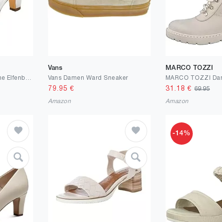
Vans
MARCO TOZZI
Emily Bridal Brautschuhe Elfenbein Hochzeit Schuhe High Heel Runde Knöchelriemen Bow Brautschuhe
Vans Damen Ward Sneaker
79.95
€
31.18
€
69.95
Amazon
Amazon
-14%