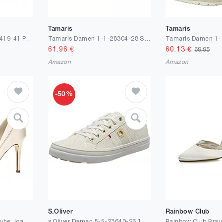
Tamaris
Tamaris
Tamaris Damen 1-1-22419-41 Pumps
Tamaris Damen 1-1-28304-28 Sandale mit Absatz
61.96
€
60.13
€
69.95
Amazon
Amazon
-50%
S.Oliver
Rainbow Club
Rainbow Club Brautschuhe Joanne - Pumps Ivory Satin - High Heels Damen
s.Oliver Damen 5-5-23640-26 120 Sneaker