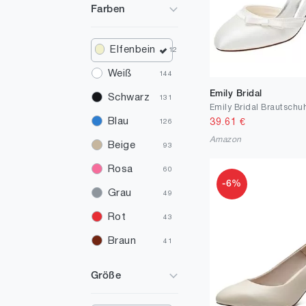
Farben
Elfenbein
12
Weiß
144
Emily Bridal
Schwarz
131
Blau
39.61
€
126
Amazon
Beige
93
Rosa
60
-6%
Grau
49
Rot
43
Braun
41
Grün
40
Größe
Gold
20