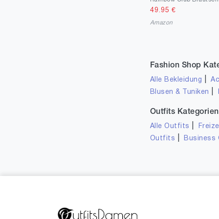
49.95
€
34
3
Amazon
35
1
36
4
37.5
4
Fashion Shop Kat
38.5
|
Alle Bekleidung
Ac
2
|
Blusen & Tuniken
38
186
Outfits Kategorien
39
4
|
Alle Outfits
Freize
40
13
|
Outfits
Business 
41
3
42
2
44
1
85
1
170
1