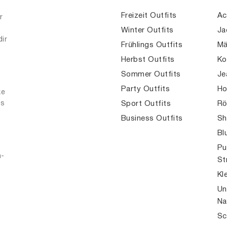
Freizeit Outfits
Ac
r
Winter Outfits
Ja
dir
Frühlings Outfits
Mä
Herbst Outfits
Ko
Sommer Outfits
Je
Party Outfits
Ho
ke
es
Sport Outfits
Rö
Business Outfits
Sh
Bl
Pu
n-
St
Kl
Un
Na
Sc