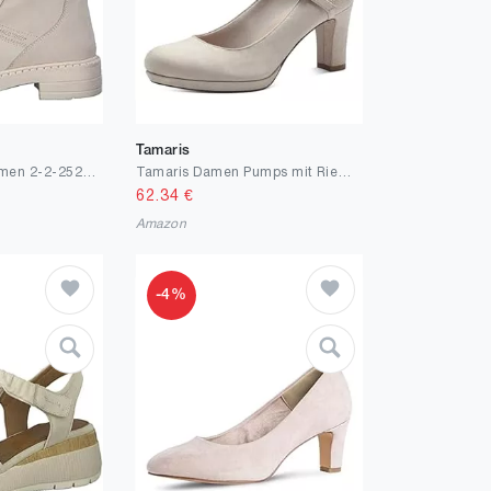
Tamaris
MARCO TOZZI Damen 2-2-25202-29 Stiefelette
Tamaris Damen Pumps mit Riemen Textil Blockabsatz
62.34
€
Amazon
-4%