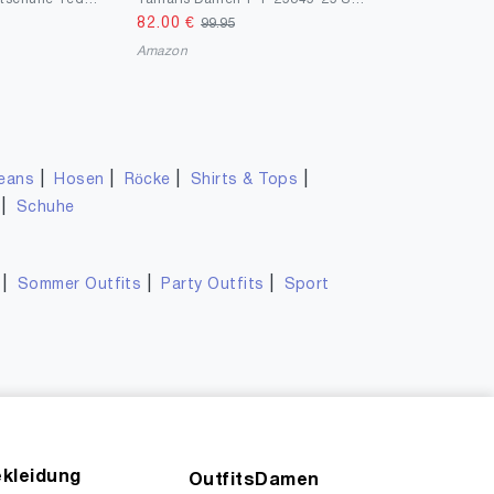
82.00
€
99.95
Amazon
|
|
|
|
eans
Hosen
Röcke
Shirts & Tops
|
Schuhe
|
|
|
Sommer Outfits
Party Outfits
Sport
kleidung
OutfitsDamen