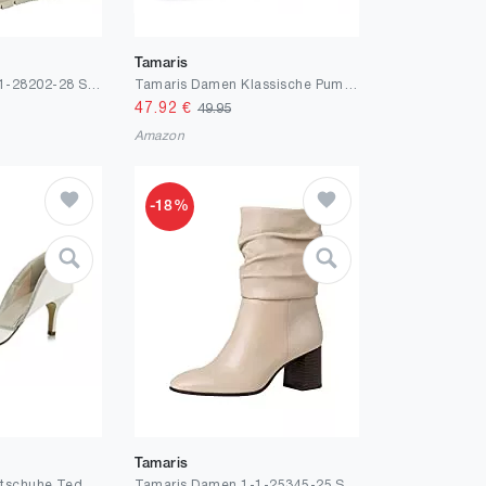
Tamaris
Tamaris Damen 1-1-28202-28 Sandale mit Absatz
Tamaris Damen Klassische Pumps, Frauen Absatzschuhe,TOUCHit-Fußbett
47.92
€
49.95
Amazon
-18%
Tamaris
Rainbow Club Brautschuhe Teddie - Pumps Ivory Glitzer Satin - Damen
Tamaris Damen 1-1-25345-25 Stiefelette ANTIslide, Removable Sock