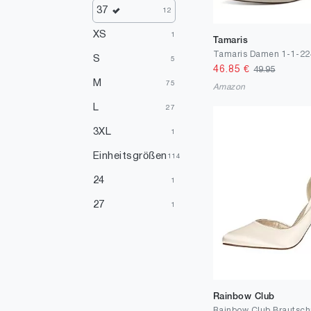
Gelb
15
37
12
Silber
11
XS
1
Tamaris
Türkis
10
S
5
46.85
€
49.95
Mehrfarbig
8
M
75
Amazon
Violett
7
L
27
Orange
5
3XL
1
Einheitsgrößen
114
24
1
27
1
28
8
29
2
30
2
Rainbow Club
32
1