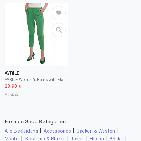
AVRILE
AVRILE Women's Pants with Elastic Waist Multiple Color Options Classic Pant, Comfortable and Stylish Pants for All Seasons (as3, Numeric, Numeric_36, Regular, Regular, Green, 40, Regular)
28.90
€
Amazon
Fashion Shop Kategorien
|
|
|
Alle Bekleidung
Accessoires
Jacken & Westen
|
|
|
|
|
Mäntel
Kostüme & Blazer
Jeans
Hosen
Röcke