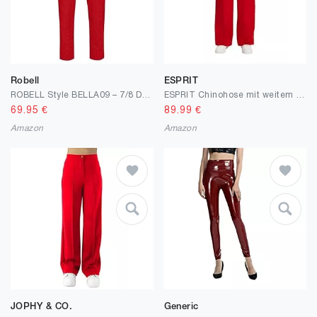
Robell
ESPRIT
ROBELL Style BELLA09 – 7/8 Damenhose, Sommerhose mit Seersucker Struktur, Gerade geschnittenes Bein mit Gesässtaschen
ESPRIT Chinohose mit weitem Bein
69.95
€
89.99
€
Amazon
Amazon
JOPHY & CO.
Generic