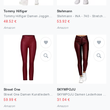
Tommy Hilfiger
Stehmann
Tommy Hilfiger Damen Jogginghose Trainingshose
Stehmann - INA - 740 - Stretchhose in aktuellen Farben
48.52
€
53.92
€
Amazon
Amazon
Street One
SKYWPOJU
Street One Damen Kunstlederhose Fit High Waist Skinny Legs Hose
SKYWPOJU Damen Lederhose Kunstlederhose Damen Hose in Leder Optik bis Übergrösse
59.99
€
31.04
€
Amazon
Amazon