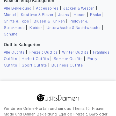
Fashion Shop Kategorien
|
|
|
Alle Bekleidung
Accessoires
Jacken & Westen
|
|
|
|
|
Mäntel
Kostüme & Blazer
Jeans
Hosen
Röcke
|
|
Shirts & Tops
Blusen & Tuniken
Pullover &
|
|
|
Strickmode
Kleider
Unterwäsche & Nachtwäsche
Schuhe
Outfits Kategorien
|
|
|
Alle Outfits
Freizeit Outfits
Winter Outfits
Frühlings
|
|
|
Outfits
Herbst Outfits
Sommer Outfits
Party
|
|
Outfits
Sport Outfits
Business Outfits
Wir dir ein Online-Portal rund um das Thema für Frauen
Mode und Damen Bekleidung. Egal ob Freizeit, Büro oder