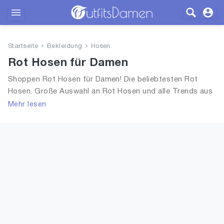
Outfits
Startseite
Bekleidung
Hosen
Bekleidung
Rot Hosen für Damen
Shoppen Rot Hosen für Damen! Die beliebtesten Rot
Wäsche
Hosen. Große Auswahl an Rot Hosen und alle Trends aus
2026 für Frauen!
Mehr lesen
Schuhe
Accessoires
SALE
Blog