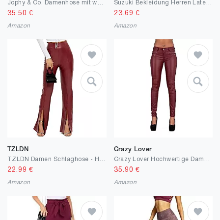
Jophy & Co. Damenhose mit weitem Bein (Artikelnr. 6554)
Suzuki Bekleidung Herren Latexbeschichteter Spiegel für Damen, hochelastische Leggings, sexy, hoch taillierte, helle Lederhose aus Latex Dessous Sexy Set
35.50
€
23.69
€
Amazon
Amazon
TZLDN
Crazy Lover
TZLDN Damen Schlaghose - High Waist Bootcut Weites Bein Strick Flare Hose Anzughose Stoffhose Schlafhose Jazzpants Leggings Pants
Crazy Lover Hochwertige Damenhosen, Glatte Damen Hose, Frauen Kunstlederhose, PU Lederhose Jean
22.99
€
35.90
€
Amazon
Amazon