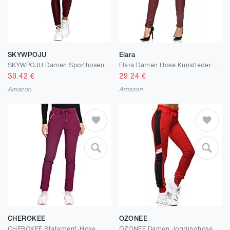
SKYWPOJU
Elara
SKYWPOJU Damen Sporthosen Damen Skinny Fit-Hose mit Ledereffekt, Hochwertige Damenhosen, Glatte Damen Hose, Frauen Kunstlederhose, PU Lederhose Jean
Elara Damen Hose Kunstleder Push Up Effekt Chunkyrayan
30.42
€
29.24
€
Amazon
Amazon
CHEROKEE
OZONEE
CHEROKEE Statement-Hose, mittelhoch, gerades Bein, mit Kordelzug
OZONEE Damen Jogginghose Hose Trainingshose Sporthose Freizeithose Motiv Damenhose Fitnesshose Sweathose Sweatpants Joggpants Fußballhose JS/CK01