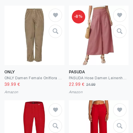
-8%
ONLY
PASUDA
ONLY Damen Female Onlflora Klassische Cordhose im Carrot Fit Hose
PASUDA Hose Damen Leinenhose Sommer Cropped Freizeithose Weites Bein Hosen Leicht Elegant Baumwolle Bequeme Palazzo Lässig Hose Elastische Taille Sommerhose Stoffhose mit Taschen
39.99
€
22.99
€
24.99
Amazon
Amazon