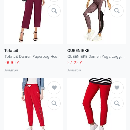
Totatuit
QUEENIEKE
Totatuit Damen Paperbag Hosen Weites Bein Mit Gürtel Elegant Frauen High Waist Gerade Einfarbig Freizeithosen
QUEENIEKE Damen Yoga Leggings 25 Zoll Schrittlänge Neunte Hose Farbe Blocking Mesh Workout Laufleggings Strumpfhosen
26.99
€
27.22
€
Amazon
Amazon