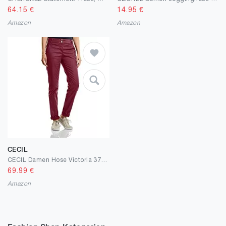
64.15
€
14.95
€
Amazon
Amazon
CECIL
CECIL Damen Hose Victoria 371006
69.99
€
Amazon