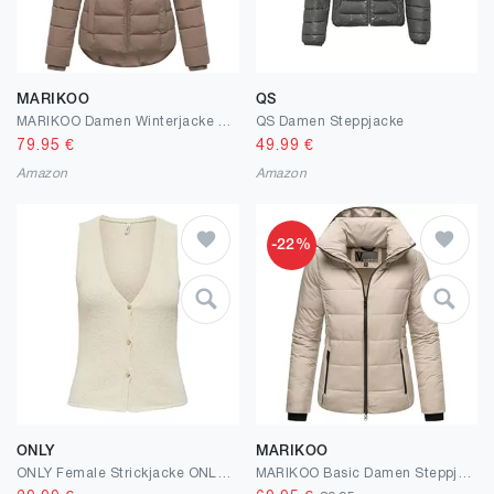
MARIKOO
QS
MARIKOO Damen Winterjacke warme Steppjacke mit Kapuze Tayenaa 16 XS-XXL
QS Damen Steppjacke
79.95
€
49.99
€
Amazon
Amazon
-22%
ONLY
MARIKOO
ONLY Female Strickjacke ONLGURLI Strickjacke
MARIKOO Basic Damen Steppjacke kurz mit Kapuze Radaa 16 XS-6XL