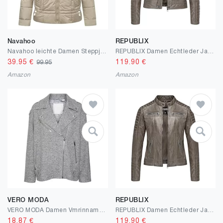
Navahoo
REPUBLIX
Navahoo leichte Damen Steppjacke Kurze Übergangsjacke Oversized mit Fledermausärmeln Luftzauber 14 XS-XXL
REPUBLIX Damen Echtleder Jacke Biker Zipper Lederjacke RJ-8009
39.95
€
119.90
€
99.95
Amazon
Amazon
VERO MODA
REPUBLIX
VERO MODA Damen Vmrinnamadison Wool Jacket Ga PRM Jacke
REPUBLIX Damen Echtleder Jacke Biker Zipper Lederjacke RJ-8011
18.87
€
119.90
€