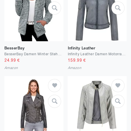
BesserBay
Infinity Leather
BesserBay Damen Winter Stehkragen Teddyfleece Jacke Warm mit Full Zip Taschen Sweatjacke S-XXL
Infinity Leather Damen Motorradjacke im Retro-Biker-Stil, Gesteppt, Vintage Leder
24.99
€
159.99
€
Amazon
Amazon