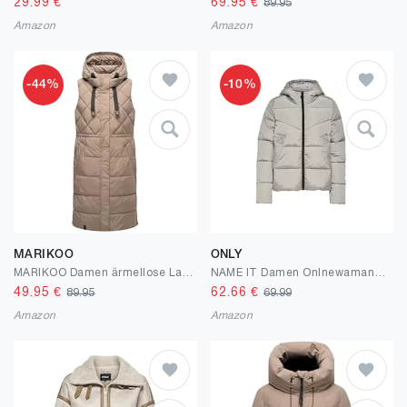
29.99
€
69.95
€
89.95
Amazon
Amazon
-44%
-10%
MARIKOO
ONLY
MARIKOO Damen ärmellose Lange Outdoorweste warme Gesteppte Weste mit Kapuze Narikaa 16 XS-3XL
NAME IT Damen Onlnewamanda Short Jacket Cc Otw
49.95
€
62.66
€
89.95
69.99
Amazon
Amazon