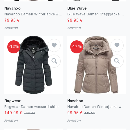
Navahoo
Blue Wave
Navahoo Damen Winterjacke warme Steppjacke mit Kapuze und abnehmbaren Kunstfell-Kragen Sag ja XIV S-3XL
Blue Wave Damen Steppjacke Nina mit abnehmbarer Kapuze - Gesteppte Jacke in Melange-Optik
79.95
€
99.95
€
Amazon
Amazon
-12%
-17%
Ragwear
Navahoo
Ragwear Damen wasserdichter Wintermantel Steppmantel mit Kapuze Ashanta XS-6XL
Navahoo Damen Winterjacke warme Steppjacke mit großer Kapuze Flüsterfee 14 S-3XL
149.99
€
99.95
€
169.99
119.95
Amazon
Amazon