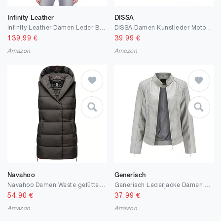
Infinity Leather
DISSA
Infinity Leather Damen Leder Bikerjacke aus echtem Lammnappa, Vintage, Gothic-Schnalle
DISSA Damen Kunstleder Motorrad Jacke Lederjacke Schlank Reißverschluss Stehkragen Kurz Mantel,PB536
139.99
€
39.99
€
Amazon
Amazon
Navahoo
Generisch
Navahoo Damen Weste gefütterte Steppweste gesteppte Übergangsweste B891
Generisch Lederjacke Damen Motorrad Jacke Frauen Y2k Leder Frühling Sportlich, Elegante Leather Jacket Woman Große Größen Übergangsjacke
54.90
€
37.99
€
Amazon
Amazon