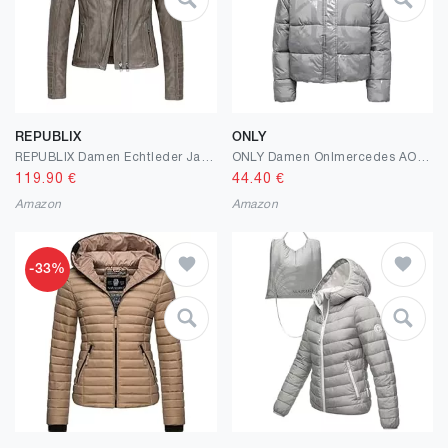
REPUBLIX
ONLY
REPUBLIX Damen Echtleder Jacke Biker Zipper Lederjacke RJ-8007
ONLY Damen Onlmercedes AOP Puffer Life OTW Jacke (2er Pack)
119.90
€
44.40
€
Amazon
Amazon
-33%