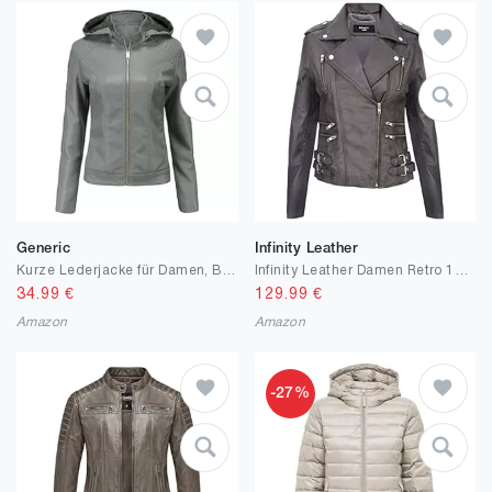
Generic
Infinity Leather
Kurze Lederjacke für Damen, Bikerjacke aus Kunstleder, warm gefütterter Kapuzenmantel, Winterkleidung
Infinity Leather Damen Retro 100% Nappaleder Bikerjacke
34.99
€
129.99
€
Amazon
Amazon
-27%