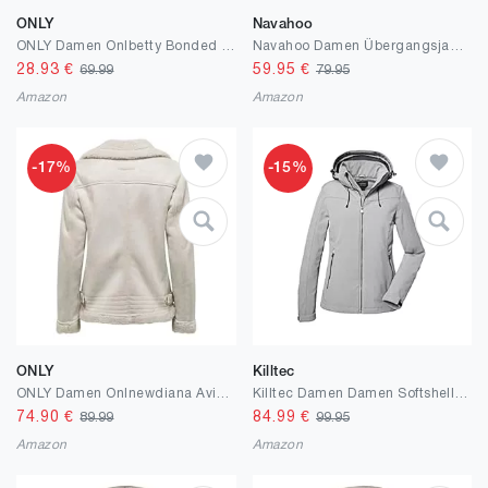
ONLY
Navahoo
ONLY Damen Onlbetty Bonded Zip Jacket Cc OTW Bikerjacke
Navahoo Damen Übergangsjacke leichte Steppweste mit Abnehmbarer Kapuze Shadaa XS-3XL
28.93
€
59.95
€
69.99
79.95
Amazon
Amazon
-17%
-15%
ONLY
Killtec
ONLY Damen Onlnewdiana Aviator Jacket Cc OTW Jacke
Killtec Damen Damen Softshelljacke Softshelljacke/Outdoorjacke mit abzippbarer Kapuze
74.90
€
84.99
€
89.99
99.95
Amazon
Amazon