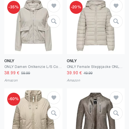
-35%
-20%
ONLY
ONLY
ONLY Damen Onlkenzie L/S Cord Jacket PNT Noos Jacke
ONLY Female Steppjacke ONLTAHOE Steppjacke
38.99
€
39.90
€
59.99
49.99
Amazon
Amazon
-60%