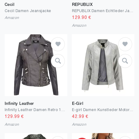
Cecil
REPUBLIX
Cecil Damen Jeansjacke
REPUBLIX Damen Echtleder Jacke Biker Zipper Lederjacke RJ-8006
129.90
€
Amazon
Amazon
Infinity Leather
E-Girl
Infinity Leather Damen Retro 100% Nappaleder Bikerjacke
E-girl Damen Kunstleder Motorrad Jacke Lederjacke Schlank Reißverschluss Stehkragen Kurz Mantel,PB536
129.99
€
42.99
€
Amazon
Amazon