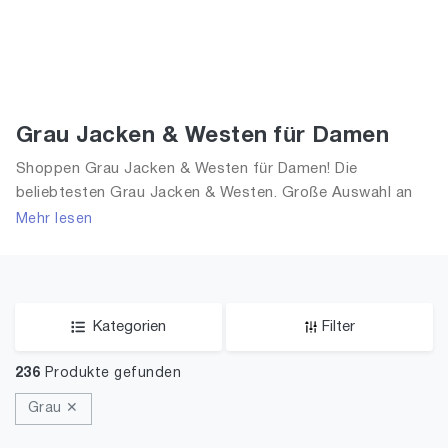
Grau Jacken & Westen für Damen
Shoppen Grau Jacken & Westen für Damen! Die
beliebtesten Grau Jacken & Westen. Große Auswahl an
Grau Jacken & Westen und alle Trends aus 2026 für
Mehr lesen
Frauen!
Kategorien
Filter
236
Produkte gefunden
Grau ✕