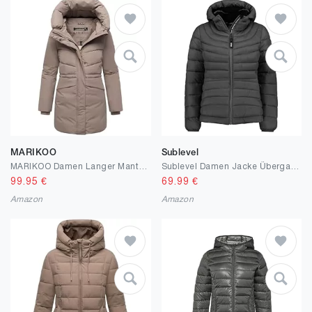
MARIKOO
Sublevel
MARIKOO Damen Langer Mantel warme Winterjacke mit Kapuze und Taillenzugband Delilah 16 XS-5XL
Sublevel Damen Jacke Übergangsjacke leichte Herbstjacke Winterjacke Outdoor Freizeit mit Kapuze S-XXL
99.95
€
69.99
€
Amazon
Amazon