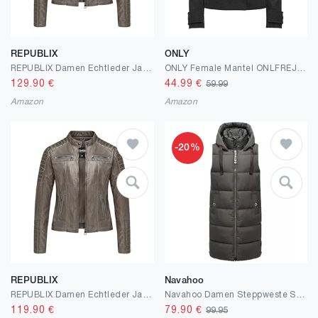
REPUBLIX
ONLY
REPUBLIX Damen Echtleder Jacke Biker Zipper Lederjacke RJ-8002
ONLY Female Mantel ONLFREJA Mantel
129.90
€
44.99
€
59.99
Amazon
Amazon
-20%
REPUBLIX
Navahoo
REPUBLIX Damen Echtleder Jacke Biker Zipper Lederjacke RJ-8011
Navahoo Damen Steppweste Stehkragen gefüttert Ärmellose Outdoor Weste mit Kapuze B942
119.90
€
79.90
€
99.95