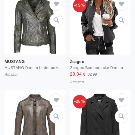
-15%
MUSTANG
Zeagoo
MUSTANG Damen Lederjacke Chira
Zeagoo Bomberjacke Damen Kurze Blouson Jacke Casual Pilotenjacke Langarm Outwear Zip Up Solid Leichte Coat Sweatjacke
28.04
€
Amazon
32.99
Amazon
-25%