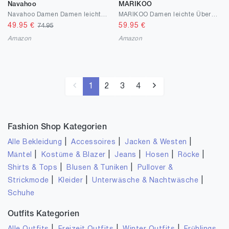
Navahoo
MARIKOO
Navahoo Damen Damen leichte Übergangsjacke Steppjacke mit Kapuze Kimuk XS-XXL
MARIKOO Damen leichte Übergangsjacke Kurze Steppjacke mit innen eingenähter Tragetasche zum einfachen Verstauen und praktischem Umhängen der Jacke Pack Mich EIN S-3XL
49.95
€
59.95
€
74.95
Amazon
Amazon
1
2
3
4
Fashion Shop Kategorien
|
|
|
Alle Bekleidung
Accessoires
Jacken & Westen
|
|
|
|
|
Mäntel
Kostüme & Blazer
Jeans
Hosen
Röcke
|
|
Shirts & Tops
Blusen & Tuniken
Pullover &
|
|
|
Strickmode
Kleider
Unterwäsche & Nachtwäsche
Schuhe
Outfits Kategorien