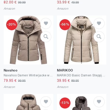
82.00
€
33.99
€
99.99
49.99
Amazon
Amazon
-20%
-56%
Navahoo
MARIKOO
Navahoo Damen Winterjacke warme Steppjacke mit abnehmbarer Kapuze Frostherz XIV XS-XXL
MARIKOO Basic Damen Steppjacke kurz mit Kapuze Radaa 16 XS-6XL
79.95
€
39.95
€
99.95
89.95
Amazon
Amazon
-13%