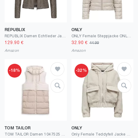
REPUBLIX
ONLY
REPUBLIX Damen Echtleder Jacke Biker Zipper Lederjacke RJ-8002
ONLY Female Steppjacke ONLTAHIA Steppjacke
129.90
€
32.90
€
44.99
Amazon
Amazon
-18%
-32%
TOM TAILOR
ONLY
TOM TAILOR Damen 1047525 Steppweste im zweifarbigen Design
Only Female Teddyfell Jacke ONLTANJA Teddyfell Jacke