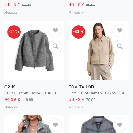
41.15
€
40.99
€
59.99
59.99
Amazon
Amazon
-21%
-33%
OPUS
TOM TAILOR
OPUS Damen Jacke | HURLIE Regular Boxy Boucléjacke
Tom Tailor Damen 1047596 Regular Fit Jacke in Wildleder-Optik
94.99
€
53.99
€
119.99
79.99
Amazon
Amazon