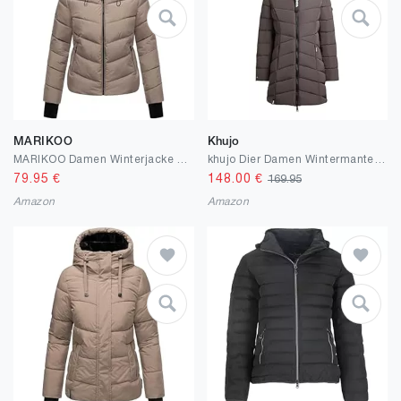
MARIKOO
Khujo
MARIKOO Damen Winterjacke warme Steppjacke mit verstellbarer Kapuze Yukanii XVI XS-XXL
khujo Dier Damen Wintermantel Steppmantel Winterjacke Kurzmantel Steppjacke Darka with Innerjacket
79.95
€
148.00
€
169.95
Amazon
Amazon