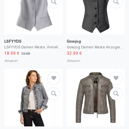
LSFYYDS
Gowjog
LSFYYDS Damen Weste, Ärmelloser Blazer, Elegante, Schmale Button Down Weste Für Arbeit Und Büro, Retro Party Weste, V Ausschnitt, Economy Anzugweste
Gowjog Damen Weste Anzugweste Gefüttert Button Up V-Ausschnitt Smoking Vintage Jacke Dressy Ärmellos Westen
18.99
€
32.99
€
19.99
Amazon
Amazon