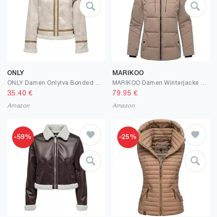
ONLY
MARIKOO
ONLY Damen Onlylva Bonded High Neck Jacket OTW Jacke
MARIKOO Damen Winterjacke warme Steppjacke mit Verstellbarer Kapuze Kuscheltatze XVI XS-XXL
35.40
€
79.95
€
Amazon
Amazon
-59%
-25%