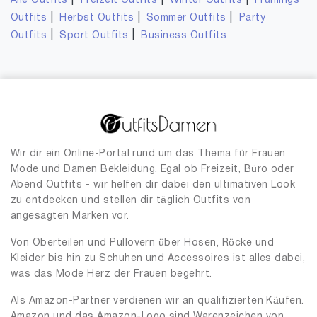
|
|
|
Alle Outfits
Freizeit Outfits
Winter Outfits
Frühlings
|
|
|
Outfits
Herbst Outfits
Sommer Outfits
Party
|
|
Outfits
Sport Outfits
Business Outfits
Wir dir ein Online-Portal rund um das Thema für Frauen
Mode und Damen Bekleidung. Egal ob Freizeit, Büro oder
Abend Outfits - wir helfen dir dabei den ultimativen Look
zu entdecken und stellen dir täglich Outfits von
angesagten Marken vor.
Von Oberteilen und Pullovern über Hosen, Röcke und
Kleider bis hin zu Schuhen und Accessoires ist alles dabei,
was das Mode Herz der Frauen begehrt.
Als Amazon-Partner verdienen wir an qualifizierten Käufen.
Amazon und das Amazon-Logo sind Warenzeichen von