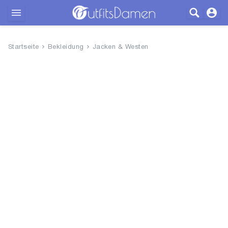
Outfits
Startseite
Bekleidung
Jacken & Westen
Bekleidung
Wäsche
Schuhe
Accessoires
SALE
Blog