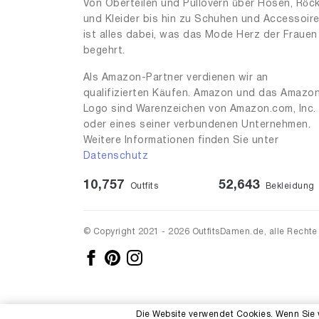
Von Oberteilen und Pullovern über Hosen, Röc
und Kleider bis hin zu Schuhen und Accessoir
46
1
ist alles dabei, was das Mode Herz der Frauen
176
1
begehrt.
Als Amazon-Partner verdienen wir an
qualifizierten Käufen. Amazon und das Amazo
Logo sind Warenzeichen von Amazon.com, Inc.
oder eines seiner verbundenen Unternehmen.
Weitere Informationen finden Sie unter
Datenschutz
10,757
52,643
Outfits
Bekleidung
© Copyright 2021 - 2026 OutfitsDamen.de, alle Rechte
Die Website verwendet Cookies. Wenn Sie 