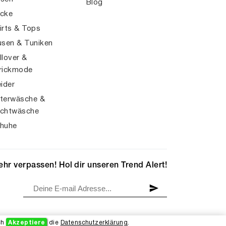
Blog
cke
irts & Tops
usen & Tuniken
llover &
rickmode
eider
terwäsche &
chtwäsche
huhe
hr verpassen! Hol dir unseren Trend Alert!
ch
Akzeptiere
die
Datenschutzerklärung
.