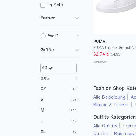
Im Sale
Farben
Weiß
1
PUMA
PUMA Unisex Smash V2
Größe
32.74
€
54.95
Amazon
43
1
XXS
1
Fashion Shop Kat
XS
40
|
Alle Bekleidung
Ac
S
125
|
Blusen & Tuniken
M
1780
Outfits Kategorien
L
277
|
Alle Outfits
Freize
XL
46
|
Outfits
Business 