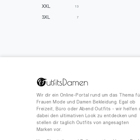
XXL
13
3XL
7
4XL
1
Einheitsgrößen
6
28
3
30
1
31
1
34
14
36
13
Wir dir ein Online-Portal rund um das Thema fü
Frauen Mode und Damen Bekleidung. Egal ob
38
406
Freizeit, Büro oder Abend Outfits - wir helfen 
40
dabei den ultimativen Look zu entdecken und
61
stellen dir täglich Outfits von angesagten
42
13
Marken vor.
44
5