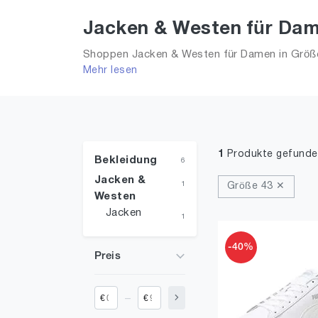
Jacken & Westen für Dam
Shoppen Jacken & Westen für Damen in Größe 
Mehr lesen
2026 für Frauen!
1
Produkte gefunde
Bekleidung
6
Jacken &
1
Größe 43 ✕
Westen
Jacken
1
-40%
Preis
_
€
€