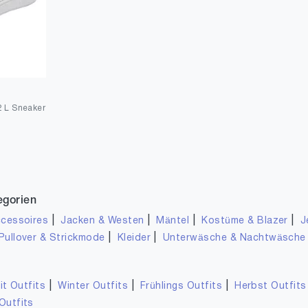
 L Sneaker
egorien
|
|
|
|
cessoires
Jacken & Westen
Mäntel
Kostüme & Blazer
J
|
|
Pullover & Strickmode
Kleider
Unterwäsche & Nachtwäsche
|
|
|
it Outfits
Winter Outfits
Frühlings Outfits
Herbst Outfits
Outfits