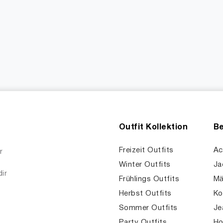
Outfit Kollektion
Be
Freizeit Outfits
Ac
r
Winter Outfits
Ja
dir
Frühlings Outfits
Mä
Herbst Outfits
Ko
Sommer Outfits
Je
Party Outfits
Ho