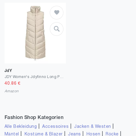
JdY
JDY Women's Jdyfinno Long Padded Waistcoat New Noos Vest
40.86
€
Amazon
Fashion Shop Kategorien
|
|
|
Alle Bekleidung
Accessoires
Jacken & Westen
|
|
|
|
|
Mäntel
Kostüme & Blazer
Jeans
Hosen
Röcke