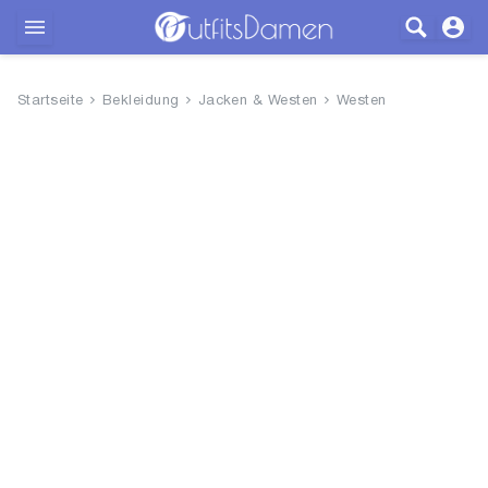
Outfits
Startseite
Bekleidung
Jacken & Westen
Westen
Bekleidung
Wäsche
Schuhe
Accessoires
SALE
Blog