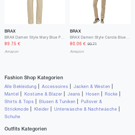
BRAX
BRAX
BRAX Damen Style Mary Blue Planet Slim Jeans
BRAX Damen Style Carola Blue Planet Nachhaltige Jeans
89.75
€
80.06
€
90.71
Amazon
Amazon
Fashion Shop Kategorien
|
|
|
Alle Bekleidung
Accessoires
Jacken & Westen
|
|
|
|
|
Mäntel
Kostüme & Blazer
Jeans
Hosen
Röcke
|
|
Shirts & Tops
Blusen & Tuniken
Pullover &
|
|
|
Strickmode
Kleider
Unterwäsche & Nachtwäsche
Schuhe
Outfits Kategorien