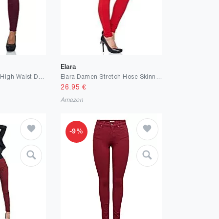
Elara
Elara Damen Hose High Waist Destroyed Look Chunkyrayan
Elara Damen Stretch Hose Skinny Fit Jegging Chunkyrayan
26.95
€
Amazon
-9%