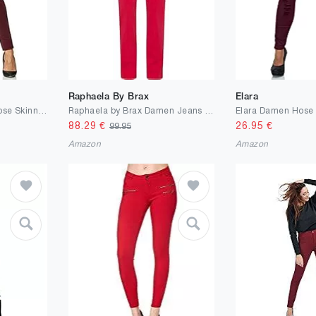
Raphaela By Brax
Elara
Elara Damen Stretch Hose Skinny Fit Jegging Chunkyrayan
Raphaela by Brax Damen Jeans Hose | Laura Twine | Super Slim | 18-6527
88.29
€
26.95
€
99.95
Amazon
Amazon