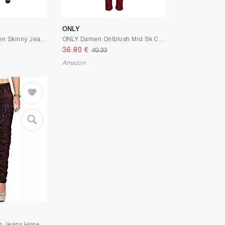
ONLY
MAMAJEANS Damen Skinny Jeanshose mit Hoher Taille, Bequeme Stretch-Baumwolle, Skinny Fit - Made in Italy
ONLY Damen Onlblush Mid Sk Col Noos Skinny Jeans
36.80
€
40.33
Amazon
Cipo & Baxx Damen Jeans Hose Besondere Designs