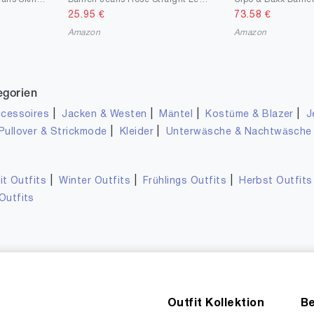
25.95
€
73.58
€
Amazon
Amazon
egorien
|
|
|
|
cessoires
Jacken & Westen
Mäntel
Kostüme & Blazer
J
|
|
Pullover & Strickmode
Kleider
Unterwäsche & Nachtwäsche
|
|
|
it Outfits
Winter Outfits
Frühlings Outfits
Herbst Outfits
Outfits
Outfit Kollektion
Be