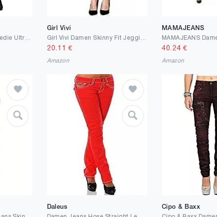
Girl Vivi
MAMAJEANS
G-STAR RAW Damen Tedie Ultra High STR Tu Rp Ankle Wmn Jeans
Girl Vivi Damen Skinny Fit Jeggings Chunkyrayan
20.11
€
40.24
€
Amazon
Amazon
Daleus
Cipo & Baxx
Elara Damen Stretch Jeans Skinny High Waist Chunkyrayan
Damen Jeans Hose Straight Leg Gerades Bein Dicke Naht DA 12923