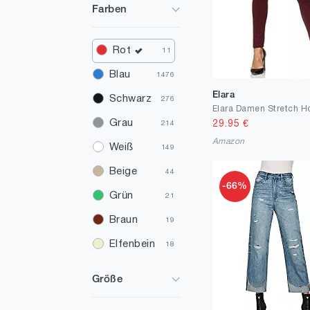
Farben
Rot
11
Blau
1476
Elara
Schwarz
276
Grau
29.95
€
214
Amazon
Weiß
149
Beige
44
-66%
Grün
21
Braun
19
Elfenbein
18
Rosa
16
Größe
Gelb
3