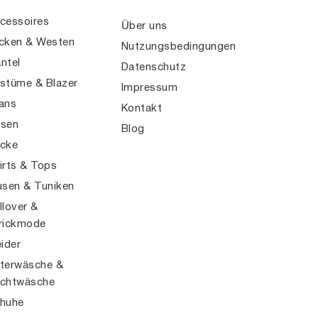
cessoires
Über uns
cken & Westen
Nutzungsbedingungen
ntel
Datenschutz
stüme & Blazer
Impressum
ans
Kontakt
sen
Blog
cke
irts & Tops
usen & Tuniken
llover &
rickmode
eider
terwäsche &
chtwäsche
huhe