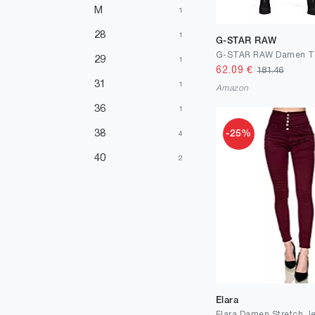
Mehrfarbig
3
M
1
Violett
3
28
1
G-STAR RAW
Silber
2
29
1
62.09
€
181.46
Orange
1
31
1
Amazon
36
1
38
-25%
4
40
2
Elara