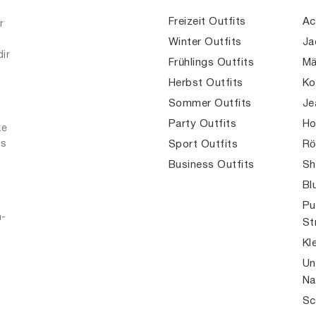
Freizeit Outfits
Ac
r
Winter Outfits
Ja
dir
Frühlings Outfits
Mä
Herbst Outfits
Ko
Sommer Outfits
Je
Party Outfits
Ho
ke
es
Sport Outfits
Rö
Business Outfits
Sh
Bl
Pu
n-
St
Kl
Un
Na
Sc