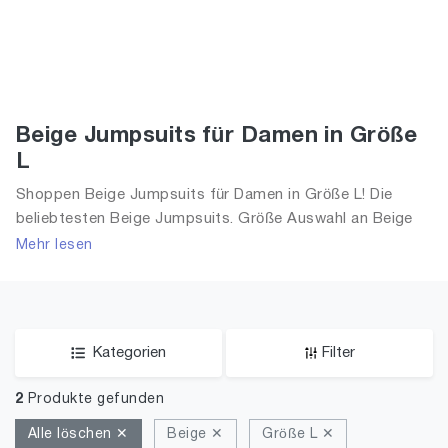
Beige Jumpsuits für Damen in Größe
L
Shoppen Beige Jumpsuits für Damen in Größe L! Die
beliebtesten Beige Jumpsuits. Größe Auswahl an Beige
Jumpsuits in Größe L und alle Trends aus 2026 für
Mehr lesen
Frauen!
Kategorien
Filter
2
Produkte gefunden
Alle löschen ✕
Beige ✕
Größe L ✕