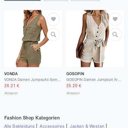
VONDA
GOSOPIN
VONDA Damen Jumpsuits Sommer Overall Sexy Ärmellos Casual Breites Bein Playsuit Latzhose mit Taschen
GOSOPIN Damen Jumpsuit Ärmellos High Waist Kurz Overall elegant Hosenanzug Frauen Blumen Drucken Playsuit Sommer Strand Beachwear Romper
26.21
€
25.20
€
Amazon
Amazon
Fashion Shop Kategorien
|
|
|
Alle Bekleidung
Accessoires
Jacken & Westen