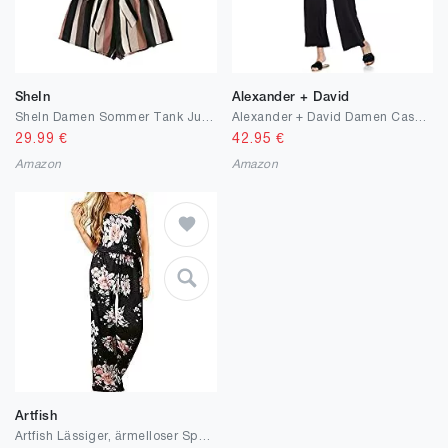
SheIn
Alexander + David
SheIn Damen Sommer Tank Jumpsuit Ohne Ärmel Overall Einteiler Romper Streifen Hosensets Outfits mit Gürtel
Alexander + David Damen Casual Loose Fit Pullover Spaghetti Strap Sexy Jersey Jumpsuit Strampler
29.99
€
42.95
€
Amazon
Amazon
Artfish
Artfish Lässiger, ärmelloser Spaghetti-Träger, gestreifter Lounge-Pyjama, Jumpsuit für Damen