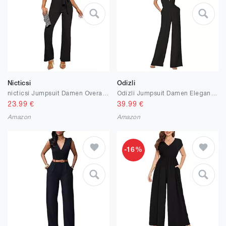
Nicticsi
Odizli
nicticsi Jumpsuit Damen Overall Sommer Elegant Einfarbiger Spitze Schlanker Gürtel Einteiliger Heimoverall Lässigen Lang Jumpsuit Overall Hosenanzug Romper Playsuit
Odizli Jumpsuit Damen Elegant Neckholder V-Ausschnitt Playsuit Hochzeit Brautjungfer Party Hosenanzug Romper
23.99
€
39.99
€
Amazon
Amazon
-16%