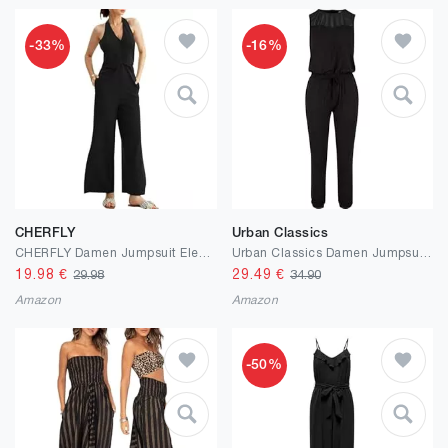
-33%
-16%
CHERFLY
Urban Classics
CHERFLY Damen Jumpsuit Elegant Sommer Ärmellos V-Ausschnitt Halter Rückenfrei Seitenschlitz Overall Weites Bein mit Taschen
Urban Classics Damen Jumpsuit mit Netzeinsätzen, Figurbetonter Schnitt, Größen XS - 5XL
19.98
€
29.49
€
29.98
34.90
Amazon
Amazon
-50%