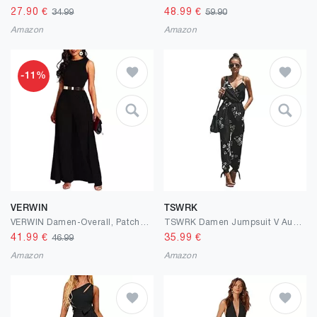
27.90
€
48.99
€
34.99
59.90
Amazon
Amazon
-11%
VERWIN
TSWRK
VERWIN Damen-Overall, Patchwork-Overlay, verziert, einfarbig, hohe Taille, ärmellos
TSWRK Damen Jumpsuit V Ausschnitt Overall Blumen Ärmellos Playsuit Split Hosenanzug Romper Sommer
41.99
€
35.99
€
46.99
Amazon
Amazon