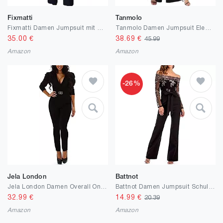
Fixmatti
Tanmolo
Fixmatti Damen Jumpsuit mit weitem Bein, Knopfleiste, ärmellos, langes Bein, Strampler mit Gürtel
Tanmolo Damen Jumpsuit Elegant Sommer Ärmellos V-Ausschnitt Overall Weites Bein Romper Mit Taschen
35.00
€
38.69
€
45.99
Amazon
Amazon
-26%
Jela London
Battnot
Jela London Damen Overall Onesie Jumpsuit Romper Bandeau Neckholder (36-38)
Battnot Damen Jumpsuit Schulterfrei Bogen-Bügel Gürtel, Frauen-beiläufiger Spitze Overalls Sexy Elegant Langarm Strampler Lose Lange Hosen Womens Casual Lace Tracksuit Pants Festlich Hochzeit Blau
32.99
€
14.99
€
20.39
Amazon
Amazon