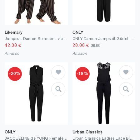
Likemary
ONLY
Jumpsuit Damen Sommer – vielseitiger Einteiler aus Baumwolle – wird durch Herunterziehen zur Haremshose – mit Taschen und elastischen Bündchen an Taille und Knöchel – Einheitsgröße passt 36 bis 48
ONLY Damen Jumpsuit Gürtel Taille Rüschen Schmale Träger Eleganter Einteiler
42.00
€
20.00
€
39.99
Amazon
Amazon
-20%
-18%
ONLY
Urban Classics
JACQUELINE de YONG Female Jumpsuit JDYHONEY Jumpsuit
Urban Classics Ladies Lace Block Jumpsuit, Damen Overall, erhältlich in vielen verschiedenen Farben, Größen XS bis 5XL