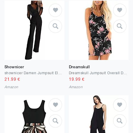
Shownicer
Dreamskull
shownicer Damen Jumpsuit Elegant Ärmellos Hohe Taille Cocktail Party Festlich Overalls Hosenanzug Playsuit Lang Romper für Hochzeit
Dreamskull Jumpsuit Overall Damen Frauen Sommer Kurz Hosenanzug Romper Einteiler Playsuit Ärmellos Elegant Sexy Träger mit Blumen Rückenfrei Taschen V Ausschnitt Strand Locker Lässig
21.99
€
19.99
€
Amazon
Amazon