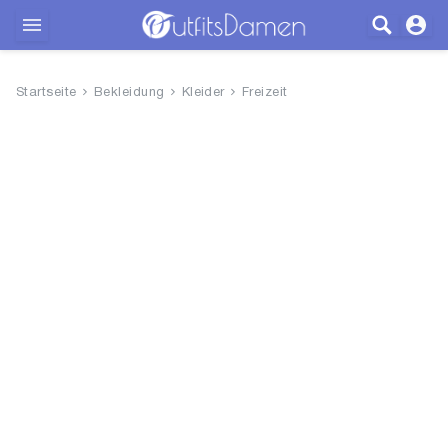
Outfits
Startseite
Bekleidung
Kleider
Freizeit
Bekleidung
Wäsche
Schuhe
Accessoires
SALE
Blog