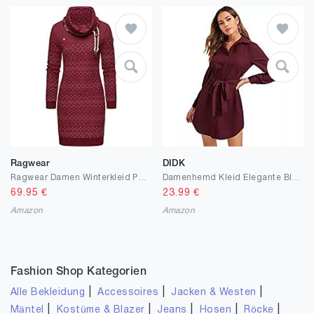
Ragwear
DIDK
Ragwear Damen Winterkleid Pulloverkleid Langarm Sweatkleid Musterkleid Chloe Dress XS-XXL
Damenhemd Kleid Elegante Bluse Kleid V-Ausschnitt Langarm Herbst Tunika Kleider mit Gürtel
69.95
€
23.99
€
Amazon
Amazon
Fashion Shop Kategorien
|
|
|
Alle Bekleidung
Accessoires
Jacken & Westen
|
|
|
|
|
Mäntel
Kostüme & Blazer
Jeans
Hosen
Röcke